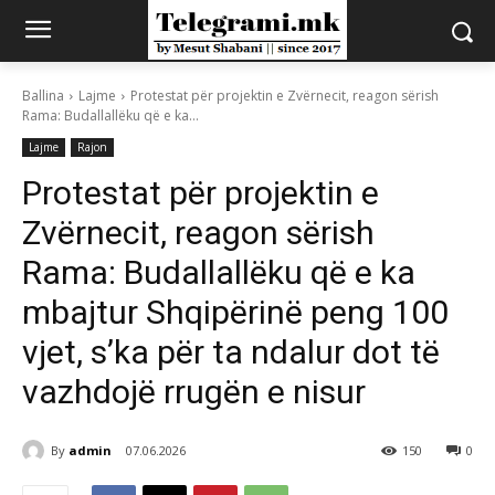
Ballina
Lajme
Protestat për projektin e Zvërnecit, reagon sërish
Rama: Budallallëku që e ka...
Lajme
Rajon
Protestat për projektin e
Zvërnecit, reagon sërish
Rama: Budallallëku që e ka
mbajtur Shqipërinë peng 100
vjet, s’ka për ta ndalur dot të
vazhdojë rrugën e nisur
By
admin
07.06.2026
150
0