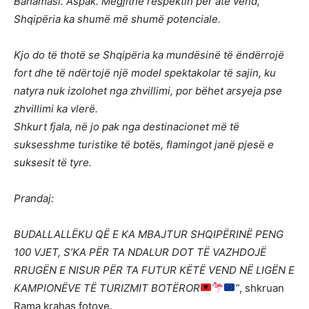
Bahamasi. Aspak. Megjithë respektin për atë vend,
Shqipëria ka shumë më shumë potenciale.
Kjo do të thotë se Shqipëria ka mundësinë të ëndërrojë
fort dhe të ndërtojë një model spektakolar të sajin, ku
natyra nuk izolohet nga zhvillimi, por bëhet arsyeja pse
zhvillimi ka vlerë.
Shkurt fjala, në jo pak nga destinacionet më të
suksesshme turistike të botës, flamingot janë pjesë e
suksesit të tyre.
Prandaj:
BUDALLALLËKU QË E KA MBAJTUR SHQIPËRINË PENG
100 VJET, S’KA PËR TA NDALUR DOT TË VAZHDOJË
RRUGËN E NISUR PËR TA FUTUR KËTË VEND NË LIGËN E
KAMPIONËVE TË TURIZMIT BOTËROR
”
, shkruan
Rama krahas fotove.