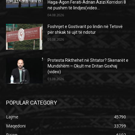
Haga-Agon Ferati-Adnan Azizi.Korridori 8
në pushim të lindjes(video...
04.08.2026
Foshnjet e Gostivarit po lindin në Tetovë
për shkak të ujit të ndotur
05.08.2026
Protesta Rikthehet në Shtator? Skenarët e
Mundshëm – Okult me Dritan Goxhaj
(video)
01.08.2026
POPULAR CATEGORY
Lajme
45790
Maqedoni
33799
Rajon
6102