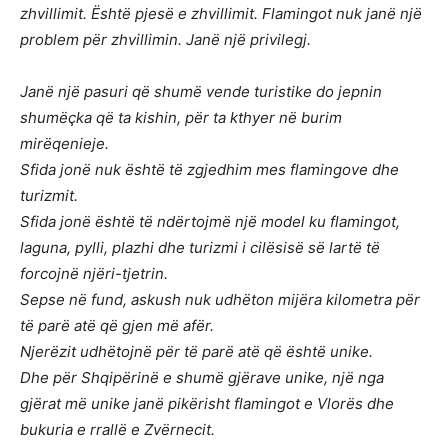
zhvillimit. Është pjesë e zhvillimit. Flamingot nuk janë një
problem për zhvillimin. Janë një privilegj.
Janë një pasuri që shumë vende turistike do jepnin
shumëçka që ta kishin, për ta kthyer në burim
mirëqenieje.
Sfida jonë nuk është të zgjedhim mes flamingove dhe
turizmit.
Sfida jonë është të ndërtojmë një model ku flamingot,
laguna, pylli, plazhi dhe turizmi i cilësisë së lartë të
forcojnë njëri-tjetrin.
Sepse në fund, askush nuk udhëton mijëra kilometra për
të parë atë që gjen më afër.
Njerëzit udhëtojnë për të parë atë që është unike.
Dhe për Shqipërinë e shumë gjërave unike, një nga
gjërat më unike janë pikërisht flamingot e Vlorës dhe
bukuria e rrallë e Zvërnecit.