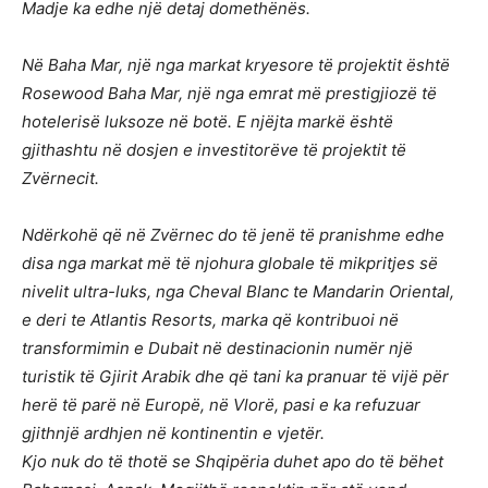
Madje ka edhe një detaj domethënës.
Në Baha Mar, një nga markat kryesore të projektit është
Rosewood Baha Mar, një nga emrat më prestigjiozë të
hotelerisë luksoze në botë. E njëjta markë është
gjithashtu në dosjen e investitorëve të projektit të
Zvërnecit.
Ndërkohë që në Zvërnec do të jenë të pranishme edhe
disa nga markat më të njohura globale të mikpritjes së
nivelit ultra-luks, nga Cheval Blanc te Mandarin Oriental,
e deri te Atlantis Resorts, marka që kontribuoi në
transformimin e Dubait në destinacionin numër një
turistik të Gjirit Arabik dhe që tani ka pranuar të vijë për
herë të parë në Europë, në Vlorë, pasi e ka refuzuar
gjithnjë ardhjen në kontinentin e vjetër.
Kjo nuk do të thotë se Shqipëria duhet apo do të bëhet