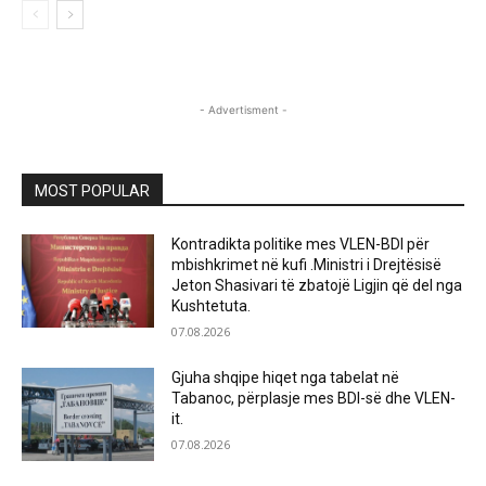
- Advertisment -
MOST POPULAR
Kontradikta politike mes VLEN-BDI për
mbishkrimet në kufi .Ministri i Drejtësisë
Jeton Shasivari të zbatojë Ligjin që del nga
Kushtetuta.
07.08.2026
Gjuha shqipe hiqet nga tabelat në
Tabanoc, përplasje mes BDI-së dhe VLEN-
it.
07.08.2026