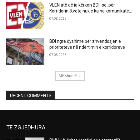
VLEN atë që ia kërkon BDI -së ,për
Korridorin 8,vetë nuk e ka në komunikatë…
07.08.2026
BDI ngre dyshime për zhvendosjen e
prioriteteve në ndërtimin e korridoreve
07.08.2026
Më shumë
RECENT COMMENTS
TE ZGJEDHURA