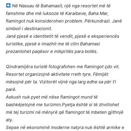
Në Nassau të Bahamasit, një nga resortet më të
famshme dhe më luksoze të Karaibeve, Baha Mar,
flamingot nuk konsiderohen problem. Përkundrazi. Janë
simboli i destinacionit.
Janë pjesë e identitetit të vendit, pjesë e eksperiencës
turistike, pjesë e imazhit me të cilin Bahamasi
prezantohet paqësor e mikpritës para botës.
Qindramijëra turistë fotografohen me flamingot çdo vit.
Resortet organizojnë aktivitete rreth tyre. Fëmijët
mësojnë për ta. Vizitorët vijnë nga larg edhe sa për t’i
parë.
Askush nuk pyet më nëse flamingot mund të
bashkëjetojnë me turizmin.
Pyetja është si të zhvillohet
më tej turizmi në mënyrë që flamingot të mbeten gjithnjë
aty.
Sepse në ekonominë moderne natyra nuk është armike e