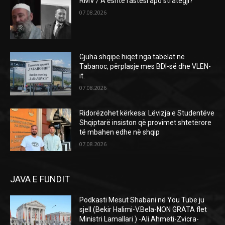
RMV / A është rastësi apo strategji?
07.08.2026
Gjuha shqipe hiqet nga tabelat në
Tabanoc, përplasje mes BDI-së dhe VLEN-
it.
07.08.2026
Ridorëzohet kërkesa: Lëvizja e Studentëve
Shqiptarë insiston që provimet shtetërore
të mbahen edhe në shqip
07.08.2026
JAVA E FUNDIT
Podkasti Mesut Shabani në You Tube ju
sjell (Bekir Halimi-V.Bela-NON GRATA flet
Ministri Lamallari ) -Ali Ahmeti-Zvicra-