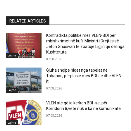
RELATED ARTICLES
Kontradikta politike mes VLEN-BDI për
mbishkrimet në kufi .Ministri i Drejtësisë
Jeton Shasivari të zbatojë Ligjin që del nga
Kushtetuta.
Lajme
07.08.2026
Gjuha shqipe hiqet nga tabelat në
Tabanoc, përplasje mes BDI-së dhe VLEN-
it.
07.08.2026
Lajme
VLEN atë që ia kërkon BDI -së ,për
Korridorin 8,vetë nuk e ka në komunikatë…
07.08.2026
Lajme