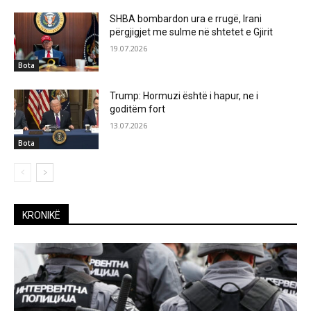
SHBA bombardon ura e rrugë, Irani
përgjigjet me sulme në shtetet e Gjirit
19.07.2026
Bota
Trump: Hormuzi është i hapur, ne i
goditëm fort
13.07.2026
Bota
KRONIKË