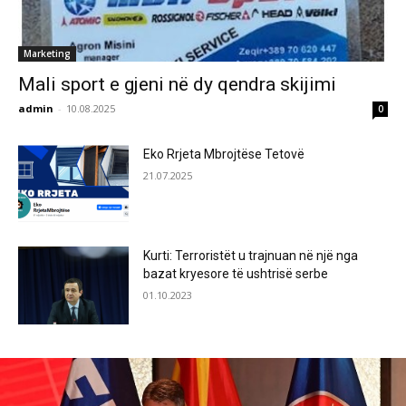
Marketing
Mali sport e gjeni në dy qendra skijimi
admin
-
10.08.2025
0
Eko Rrjeta Mbrojtëse Tetovë
21.07.2025
Kurti: Terroristët u trajnuan në një nga
bazat kryesore të ushtrisë serbe
01.10.2023