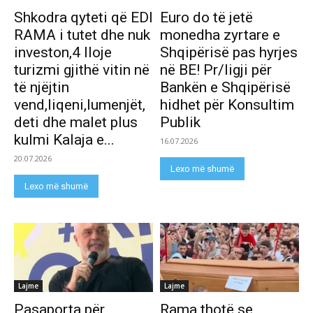
Shkodra qyteti që EDI
Euro do të jetë
RAMA i tutet dhe nuk
monedha zyrtare e
investon,4 lloje
Shqipërisë pas hyrjes
turizmi gjithë vitin në
në BE! Pr/ligji për
të njëjtin
Bankën e Shqipërisë
vend,liqeni,lumenjët,
hidhet për Konsultim
deti dhe malet plus
Publik
kulmi Kalaja e...
16.07.2026
20.07.2026
Lexo më shumë
Lexo më shumë
Lajme
Lajme
Pasaporta për
Rama thotë se