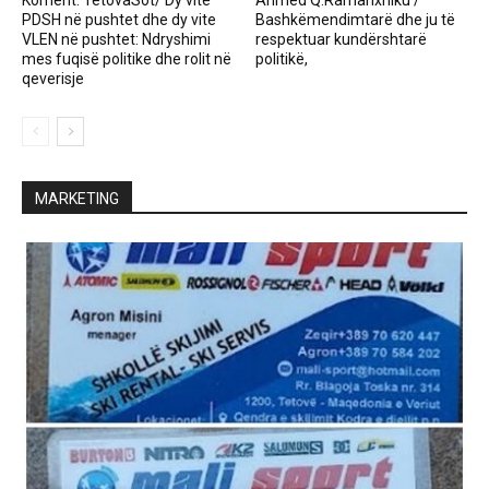
Koment: TetovaSot/ Dy vite
Ahmed Q.Ramanxhiku /
PDSH në pushtet dhe dy vite
Bashkëmendimtarë dhe ju të
VLEN në pushtet: Ndryshimi
respektuar kundërshtarë
mes fuqisë politike dhe rolit në
politikë,
qeverisje
MARKETING