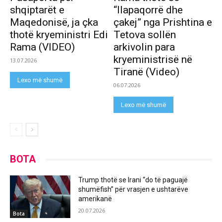
shqiptarët e
“llapaqorrë dhe
Maqedonisë, ja çka
çakej” nga Prishtina e
thotë kryeministri Edi
Tetova sollën
Rama (VIDEO)
arkivolin para
kryeministrisë në
13.07.2026
Tiranë (Video)
Lexo më shumë
06.07.2026
Lexo më shumë
BOTA
Trump thotë se Irani “do të paguajë
shumëfish” për vrasjen e ushtarëve
amerikanë
20.07.2026
Bota