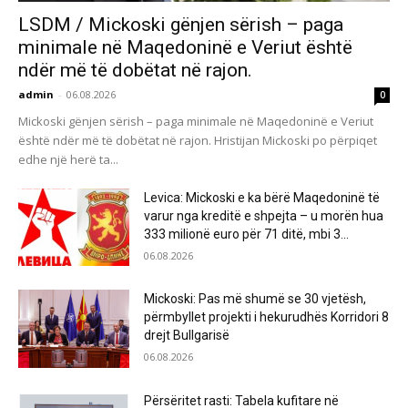
LSDM / Mickoski gënjen sërish – paga
minimale në Maqedoninë e Veriut është
ndër më të dobëtat në rajon.
admin
-
06.08.2026
0
Mickoski gënjen sërish – paga minimale në Maqedoninë e Veriut
është ndër më të dobëtat në rajon. Hristijan Mickoski po përpiqet
edhe një herë ta...
Levica: Mickoski e ka bërë Maqedoninë të
varur nga kreditë e shpejta – u morën hua
333 milionë euro për 71 ditë, mbi 3...
06.08.2026
Mickoski: Pas më shumë se 30 vjetësh,
përmbyllet projekti i hekurudhës Korridori 8
drejt Bullgarisë
06.08.2026
Përsëritet rasti: Tabela kufitare në