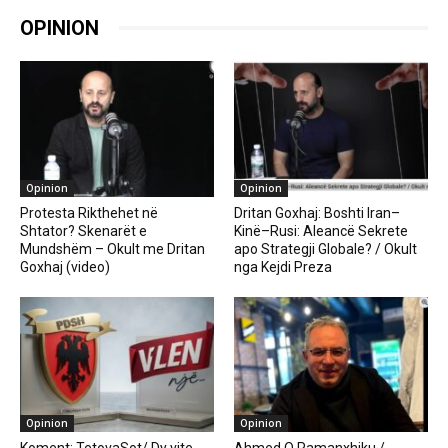
OPINION
Opinion
Opinion
Protesta Rikthehet në
Dritan Goxhaj: Boshti Iran–
Shtator? Skenarët e
Kinë–Rusi: Aleancë Sekrete
Mundshëm – Okult me Dritan
apo Strategji Globale? / Okult
Goxhaj (video)
nga Kejdi Preza
Opinion
Opinion