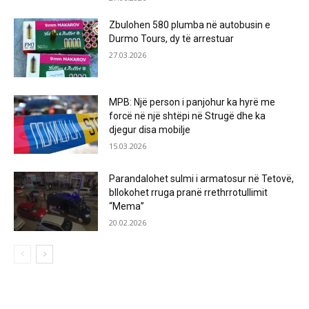
Zbulohen 580 plumba në autobusin e
Durmo Tours, dy të arrestuar
27.03.2026
MPB: Një person i panjohur ka hyrë me
forcë në një shtëpi në Strugë dhe ka
djegur disa mobilje
15.03.2026
Parandalohet sulmi i armatosur në Tetovë,
bllokohet rruga pranë rrethrrotullimit
“Mema”
20.02.2026