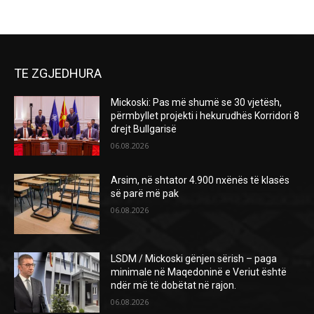
TE ZGJEDHURA
Mickoski: Pas më shumë se 30 vjetësh,
përmbyllet projekti i hekurudhës Korridori 8
drejt Bullgarisë
06.08.2026
Arsim, në shtator 4.900 nxënës të klasës
së parë më pak
06.08.2026
LSDM / Mickoski gënjen sërish – paga
minimale në Maqedoninë e Veriut është
ndër më të dobëtat në rajon.
06.08.2026