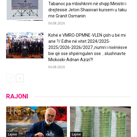
Tabanoc pa mbishkrim në shqip.Ministri i
drejtësisë Jeton Shasivari kursem u taku
me Granit Osmanin
06.08.2026
Kohë e VMRO-DPMNE-VLEN çish u bë mi
ane ?/ Edhe në vitet 2024/2025-
2025/2026-2026/2027 ,numri i nxënësve
bie që ose shpërngulen ose …slushnavte
Mickoski-Adnan Azizi?!
06.08.2026
RAJONI
Lajme
Lajme