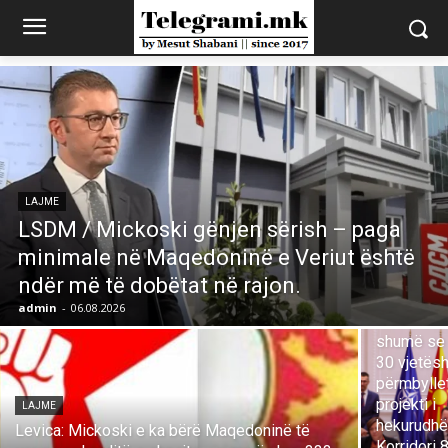
LAJME
LSDM / Mickoski gënjen sërish – paga
minimale në Maqedoninë e Veriut është
LAJME
ndër më të dobëtat në rajon.
Mickoski:
admin
-
06.08.2026
Pas më
shumë se
30 vjetësh
përmbylle
projekti i
LAJME
hekurudh
Levica: Mickoski e ka bërë Maqedoninë të
Korridori 