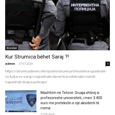
Kronikë
Kur Strumica bëhet Saraj ?!
admin
-
27.07.2026
0
https://strumicadenes.mk/opstini/strumica/shestmina-upadnale-
vo-kuka-vo-saraj-i-napadnale-devet-lica-odeknale-i-istreli-
napadnati-dvajca-policajci/
Mashtrim në Tetovë: Gruaja shtirej si
profesoreshë universiteti, i merr 3.400
euro me pretekstin e një aksidenti të
rremë
27.06.2026