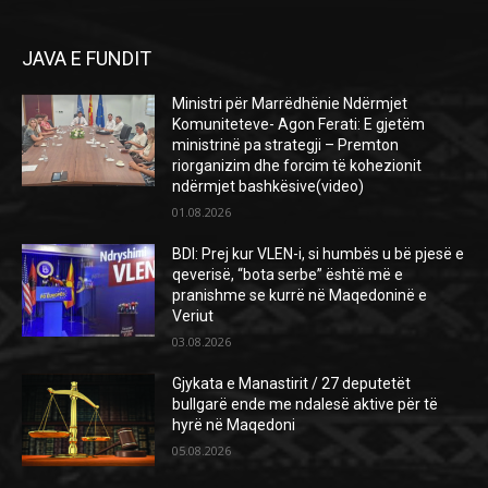
JAVA E FUNDIT
Ministri për Marrëdhënie Ndërmjet
Komuniteteve- Agon Ferati: E gjetëm
ministrinë pa strategji – Premton
riorganizim dhe forcim të kohezionit
ndërmjet bashkësive(video)
01.08.2026
BDI: Prej kur VLEN-i, si humbës u bë pjesë e
qeverisë, “bota serbe” është më e
pranishme se kurrë në Maqedoninë e
Veriut
03.08.2026
Gjykata e Manastirit / 27 deputetët
bullgarë ende me ndalesë aktive për të
hyrë në Maqedoni
05.08.2026