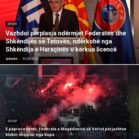
SPORT
Vazhdoi përplasja ndërmjet Federatës dhe
Shkëndijës së Tetovës, ndërkohë nga
Shkëndija e Haraçinës u kërkua licencë
admin
-
10.06.2026
SPORT
E paprecedentë, Federata e Maqedonisë së Veriut përjashton
klubin shqiptar nga Kupa