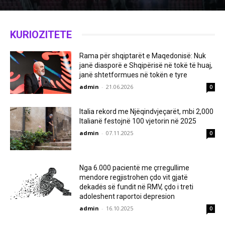
KURIOZITETE
Rama për shqiptarët e Maqedonisë: Nuk
janë diasporë e Shqipërisë në tokë të huaj,
janë shtetformues në tokën e tyre
admin
-
21.06.2026
0
Italia rekord me Njëqindvjeçarët, mbi 2,000
Italianë festojnë 100 vjetorin në 2025
admin
-
07.11.2025
0
Nga 6.000 pacientë me çrregullime
mendore regjistrohen çdo vit gjatë
dekadës së fundit në RMV, çdo i treti
adoleshent raportoi depresion
admin
-
16.10.2025
0