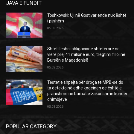
JAVA E FUNDIT
Toshkovski: Uji në Gostivar ende nuk është
i pijshëm
05.08.2026
Shteti lëshoi obligacione shtetërore në
vlerë prej 41 milionë euro, tregtimi filloi në
Bursën e Maqedonisë
05.08.2026
Testet e shpejta për droga të MPB-së do
ta detektojnë edhe kodeinën që është e
pranishme në barnat e zakonshme kundër
dhimbjeve
05.08.2026
POPULAR CATEGORY