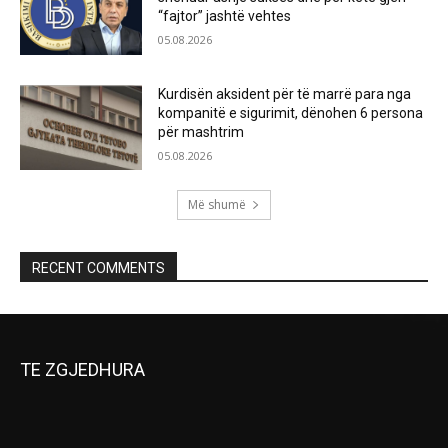
“fajtor” jashtë vehtes
05.08.2026
Kurdisën aksident për të marrë para nga
kompanitë e sigurimit, dënohen 6 persona
për mashtrim
05.08.2026
Më shumë
RECENT COMMENTS
TE ZGJEDHURA