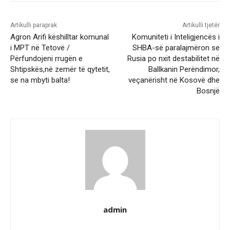
Artikulli paraprak
Artikulli tjetër
Agron Arifi këshilltar komunal
Komuniteti i Inteligjencës i
i MPT në Tetovë /
SHBA-së paralajmëron se
Përfundojeni rrugën e
Rusia po nxit destabilitet në
Shtipskës,në zemër të qytetit,
Ballkanin Perëndimor,
se na mbyti balta!
veçanërisht në Kosovë dhe
Bosnjë
admin