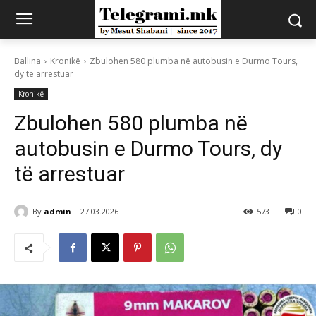
Ballina
Kronikë
Zbulohen 580 plumba në autobusin e Durmo Tours,
dy të arrestuar
Kronikë
Zbulohen 580 plumba në
autobusin e Durmo Tours, dy
të arrestuar
By
admin
27.03.2026
573
0