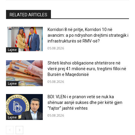
RELATED ARTICLES
Korridori 8 në pritje, Korridori 10 në
avancim: a po ndryshon drejtimi strategjik i
infrastrukturës së RMV-së?
05.08.2026
Lajme
Shteti lëshoi obligacione shtetërore në
vlerë prej 41 milionë euro, tregtimi filloi në
Bursën e Maqedonisë
05.08.2026
Lajme
BDI: VLEN-i e pranon vetë se nuk ka
shënuar asnjë sukses dhe për këtë gjen
“fajtor” jashtë vehtes
05.08.2026
Lajme