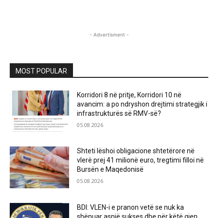
- Advertisment -
MOST POPULAR
Korridori 8 në pritje, Korridori 10 në
avancim: a po ndryshon drejtimi strategjik i
infrastrukturës së RMV-së?
05.08.2026
Shteti lëshoi obligacione shtetërore në
vlerë prej 41 milionë euro, tregtimi filloi në
Bursën e Maqedonisë
05.08.2026
BDI: VLEN-i e pranon vetë se nuk ka
shënuar asnjë sukses dhe për këtë gjen