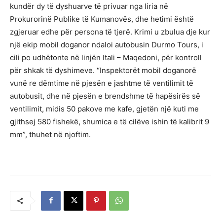
kundër dy të dyshuarve të privuar nga liria në
Prokurorinë Publike të Kumanovës, dhe hetimi është
zgjeruar edhe për persona të tjerë. Krimi u zbulua dje kur
një ekip mobil doganor ndaloi autobusin Durmo Tours, i
cili po udhëtonte në linjën Itali – Maqedoni, për kontroll
për shkak të dyshimeve. “Inspektorët mobil doganorë
vunë re dëmtime në pjesën e jashtme të ventilimit të
autobusit, dhe në pjesën e brendshme të hapësirës së
ventilimit, midis 50 pakove me kafe, gjetën një kuti me
gjithsej 580 fishekë, shumica e të cilëve ishin të kalibrit 9
mm”, thuhet në njoftim.