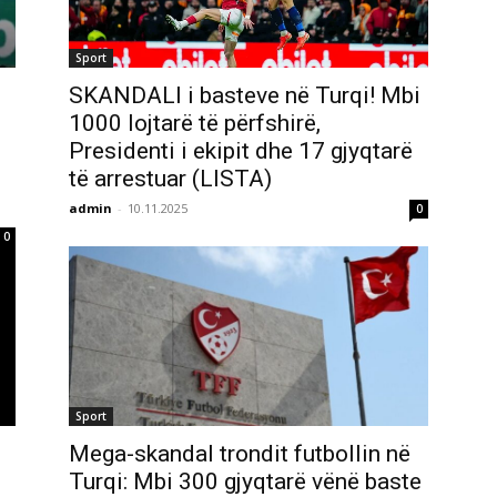
Sport
SKANDALI i basteve në Turqi! Mbi
1000 lojtarë të përfshirë,
Presidenti i ekipit dhe 17 gjyqtarë
të arrestuar (LISTA)
admin
-
10.11.2025
0
0
Sport
Mega-skandal trondit futbollin në
Turqi: Mbi 300 gjyqtarë vënë baste