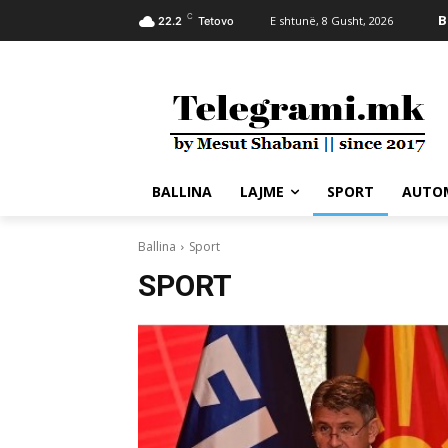
C
B
E shtunë, 8 Gusht, 2026
22.2
Tetovo
BALLINA
LAJME
SPORT
AUTO
Ballina
Sport
SPORT