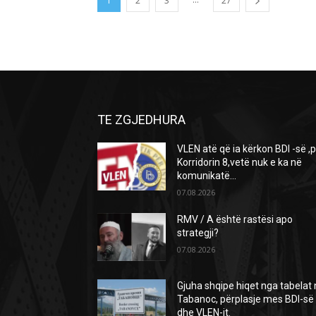
1
2
3
27
TE ZGJEDHURA
VLEN atë që ia kërkon BDI -së ,
Korridorin 8,vetë nuk e ka në
komunikatë…
07.08.2026
RMV / A është rastësi apo
strategji?
07.08.2026
Gjuha shqipe hiqet nga tabelat
Tabanoc, përplasje mes BDI-së
dhe VLEN-it.