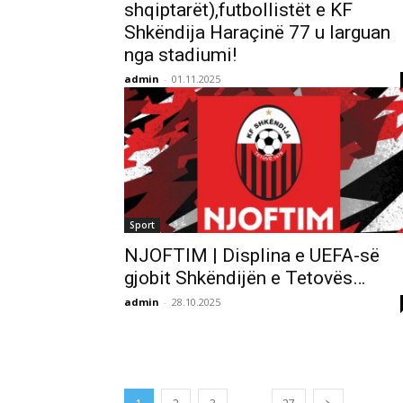
shqiptarët),futbollistët e KF
Shkëndija Haraçinë 77 u larguan
nga stadiumi!
admin
-
01.11.2025
Sport
NJOFTIM | Displina e UEFA-së
gjobit Shkëndijën e Tetovës…
admin
-
28.10.2025
...