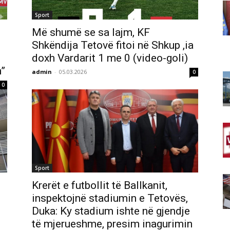
Sport
Më shumë se sa lajm, KF
Shkëndija Tetovë fitoi në Shkup ,ia
doxh Vardarit 1 me 0 (video-goli)
n”
admin
-
05.03.2026
0
0
Sport
Krerët e futbollit të Ballkanit,
inspektojnë stadiumin e Tetovës,
Duka: Ky stadium ishte në gjendje
të mjerueshme, presim inagurimin