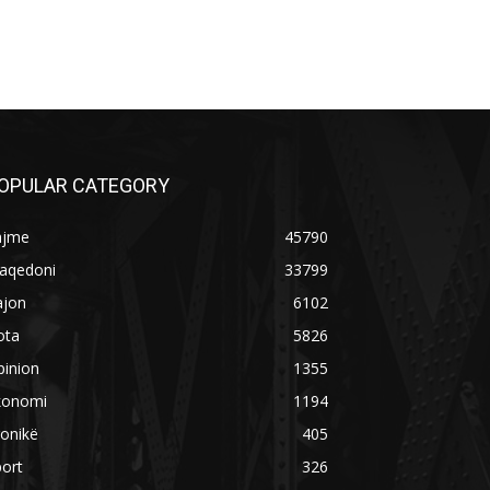
OPULAR CATEGORY
ajme
45790
aqedoni
33799
ajon
6102
ota
5826
pinion
1355
konomi
1194
onikë
405
ort
326