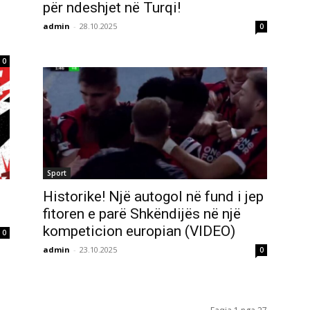
për ndeshjet në Turqi!
admin
-
28.10.2025
0
0
Sport
Historike! Një autogol në fund i jep
fitoren e parë Shkëndijës në një
kompeticion europian (VIDEO)
0
admin
-
23.10.2025
0