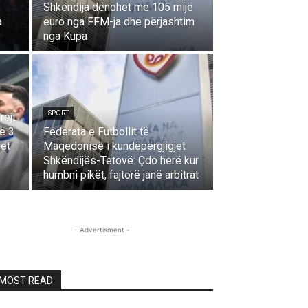
Shkëndija dënohet me 105 mijë
a
euro nga FFM-ja dhe përjashtim
nga Kupa
SPORT
rejt
e 3
Federata e Futbollit të
ret
Maqedonisë i kundëpërgjigjet
Shkëndijës-Tetovë: Çdo herë kur
humbni pikët, fajtorë janë arbitrat
- Advertisment -
MOST READ