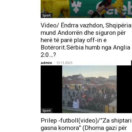
Sport
Video/ Ëndrra vazhdon, Shqipëria
mund Andorrën dhe siguron për
herë të parë play off-in e
Botërorit.Sërbia humb nga Anglia
2:0…?
admin
-
13.11.2025
Sport
Prilep -futboll(video)/”Za shiptari
gasna komora” (Dhoma gazi për