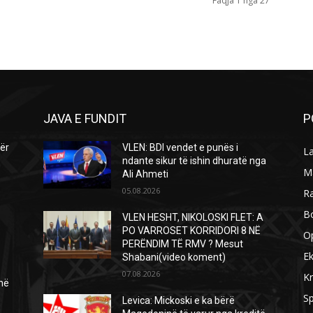
Faqja 1 nga 27
JAVA E FUNDIT
P
për
VLEN: BDI vendet e punës i
L
ndante sikur të ishin dhuratë nga
M
Ali Ahmeti
05.08.2026
R
B
VLEN HESHT, NIKOLOSKI FLET: A
PO VARROSET KORRIDORI 8 NË
O
PERËNDIM TË RMV ? Mesut
E
Shabani(video koment)
07.08.2026
Kr
 në
Sp
Levica: Mickoski e ka bërë