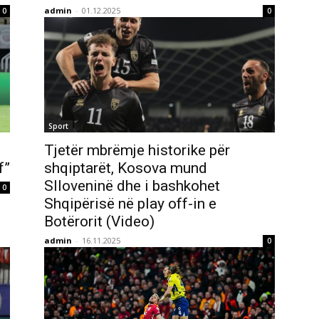
admin
-
01.12.2025
0
0
Sport
Tjetër mbrëmje historike për
f”
shqiptarët, Kosova mund
Slloveninë dhe i bashkohet
0
Shqipërisë në play off-in e
Botërorit (Video)
admin
-
16.11.2025
0