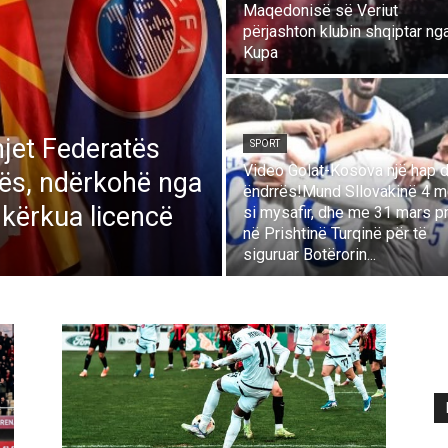
Maqedonisë së Veriut
përjashton klubin shqiptar ng
Kupa
jet Federatës
SPORT
Video Golat-Kosova një hap d
vës, ndërkohë nga
ëndrrës!Mund Sllovakinë 4 m
 kërkua licencë
si mysafir, dhe me 31 mars p
në Prishtinë Turqinë për të
siguruar Botërorin...