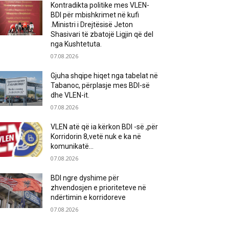
Kontradikta politike mes VLEN-
BDI për mbishkrimet në kufi
.Ministri i Drejtësisë Jeton
Shasivari të zbatojë Ligjin që del
nga Kushtetuta.
07.08.2026
Gjuha shqipe hiqet nga tabelat në
Tabanoc, përplasje mes BDI-së
dhe VLEN-it.
07.08.2026
VLEN atë që ia kërkon BDI -së ,për
Korridorin 8,vetë nuk e ka në
komunikatë…
07.08.2026
BDI ngre dyshime për
zhvendosjen e prioriteteve në
ndërtimin e korridoreve
07.08.2026