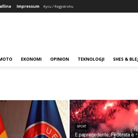
allina
Impressum
Kycu / Regjistrohu
MOTO
EKONOMI
OPINION
TEKNOLOGJI
SHES & BLE
SPORT
E paprecedentë, Federata e