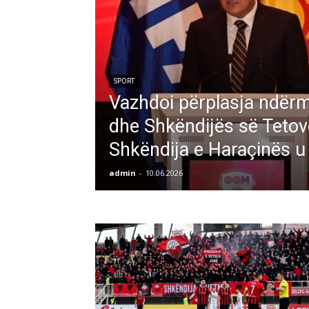
SPORT
Vazhdoi përplasja ndërm
dhe Shkëndijës së Teto
Shkëndija e Haraçinës u
admin
-
10.06.2026