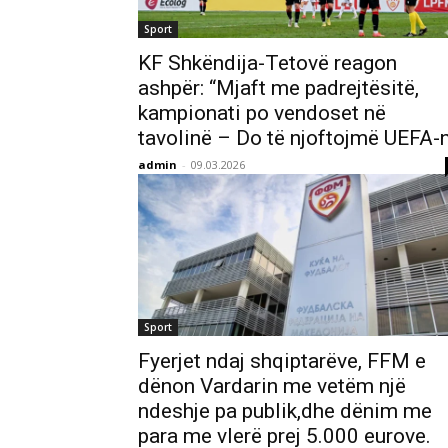
Sport
KF Shkëndija-Tetovë reagon
ashpër: “Mjaft me padrejtësitë,
kampionati po vendoset në
tavolinë – Do të njoftojmë UEFA-
admin
-
09.03.2026
Sport
Fyerjet ndaj shqiptarëve, FFM e
dënon Vardarin me vetëm një
ndeshje pa publik,dhe dënim me
para me vlerë prej 5.000 eurove.