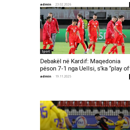
admin
-
23.02.2026
Sport
Debakël në Kardif: Maqedonia
pëson 7-1 nga Uellsi, s’ka “play of
admin
-
19.11.2025