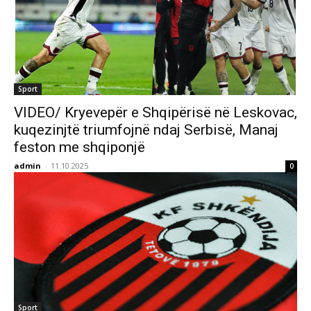
Sport
VIDEO/ Kryevepër e Shqipërisë në Leskovac,
kuqezinjtë triumfojnë ndaj Serbisë, Manaj
feston me shqiponjë
admin
-
11.10.2025
0
Sport