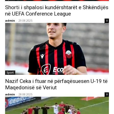
Shorti i shpalosi kundërshtarët e Shkëndijës
në UEFA Conference League
admin
-
29.08.2025
0
Sport
Nazif Ceka i ftuar në përfaqësuesen U-19 të
Maqedonisë së Veriut
admin
-
28.08.2025
0