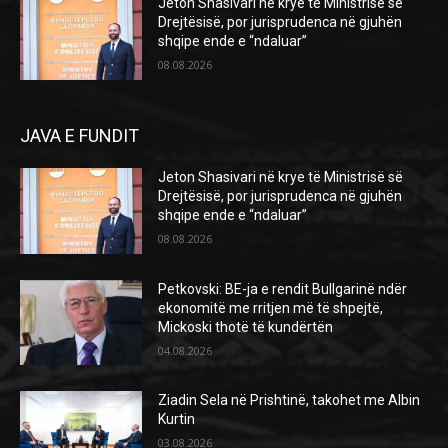
Jeton Shasivari në krye të Ministrisë së
Drejtësisë, por jurisprudenca në gjuhën
shqipe ende e “ndaluar”
08.08.2026
JAVA E FUNDIT
Jeton Shasivari në krye të Ministrisë së
Drejtësisë, por jurisprudenca në gjuhën
shqipe ende e “ndaluar”
08.08.2026
Petkovski: BE-ja e rendit Bullgarinë ndër
ekonomitë me rritjen më të shpejtë,
Mickoski thotë të kundërtën
04.08.2026
Ziadin Sela në Prishtinë, takohet me Albin
Kurtin
03.08.2026