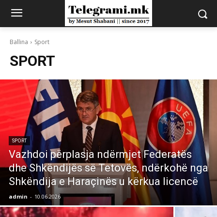
Ballina
Sport
SPORT
SPORT
Vazhdoi përplasja ndërmjet Federatës
dhe Shkëndijës së Tetovës, ndërkohë nga
Shkëndija e Haraçinës u kërkua licencë
admin
-
10.06.2026