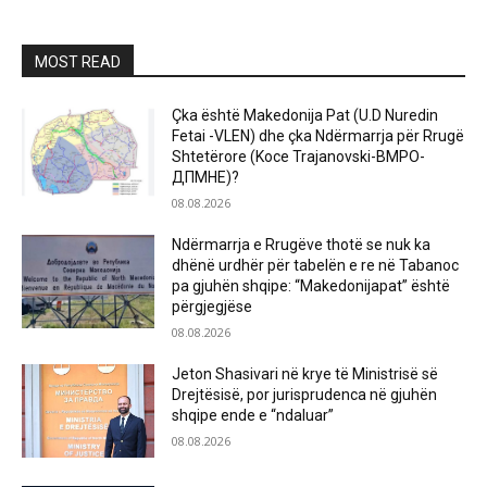
MOST READ
Çka është Makedonija Pat (U.D Nuredin
Fetai -VLEN) dhe çka Ndërmarrja për Rrugë
Shtetërore (Koce Trajanovski-ВМРО-
ДПМНЕ)?
08.08.2026
Ndërmarrja e Rrugëve thotë se nuk ka
dhënë urdhër për tabelën e re në Tabanoc
pa gjuhën shqipe: “Makedonijapat” është
përgjegjëse
08.08.2026
Jeton Shasivari në krye të Ministrisë së
Drejtësisë, por jurisprudenca në gjuhën
shqipe ende e “ndaluar”
08.08.2026