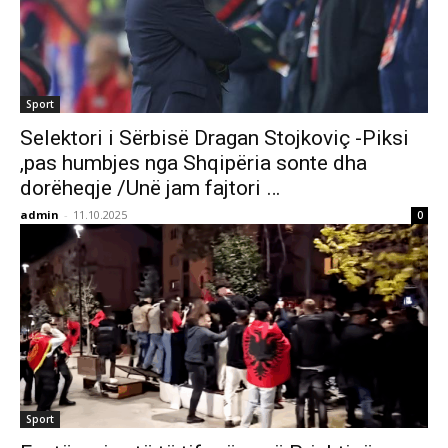
Sport
Selektori i Sërbisë Dragan Stojkoviç -Piksi
,pas humbjes nga Shqipëria sonte dha
dorëheqje /Unë jam fajtori …
admin
-
11.10.2025
0
Sport