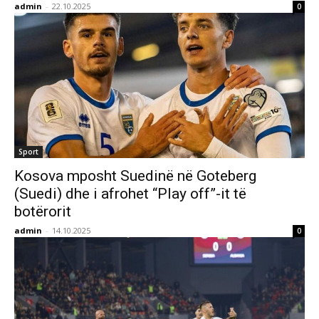
admin
-
22.10.2025
0
Sport
Kosova mposht Suedinë në Goteberg
(Suedi) dhe i afrohet “Play off”-it të
botërorit
admin
-
14.10.2025
0