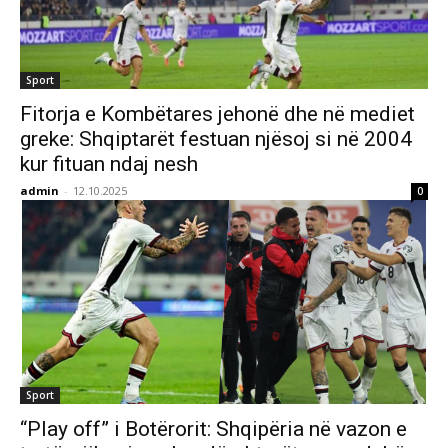
Sport
Fitorja e Kombëtares jehonë dhe në mediet
greke: Shqiptarët festuan njësoj si në 2004
kur fituan ndaj nesh
admin
-
12.10.2025
0
Sport
“Play off” i Botërorit: Shqipëria në vazon e