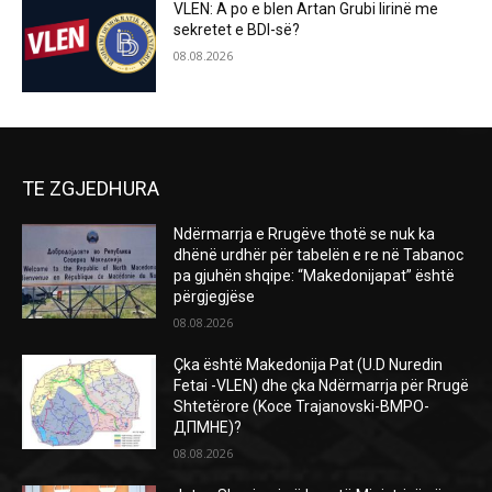
VLEN: A po e blen Artan Grubi lirinë me
sekretet e BDI-së?
08.08.2026
TE ZGJEDHURA
Ndërmarrja e Rrugëve thotë se nuk ka
dhënë urdhër për tabelën e re në Tabanoc
pa gjuhën shqipe: “Makedonijapat” është
përgjegjëse
08.08.2026
Çka është Makedonija Pat (U.D Nuredin
Fetai -VLEN) dhe çka Ndërmarrja për Rrugë
Shtetërore (Koce Trajanovski-ВМРО-
ДПМНЕ)?
08.08.2026