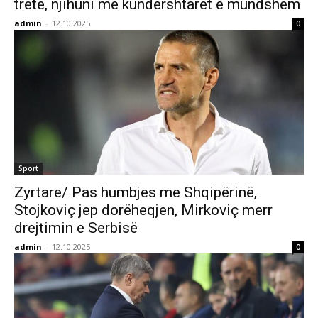
tretë, njihuni me kundërshtarët e mundshëm
admin
-
12.10.2025
0
Sport
Zyrtare/ Pas humbjes me Shqipërinë,
Stojkoviç jep dorëheqjen, Mirkoviç merr
drejtimin e Serbisë
admin
-
12.10.2025
0