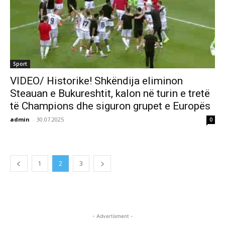
Sport
VIDEO/ Historike! Shkëndija eliminon
Steauan e Bukureshtit, kalon në turin e tretë
të Champions dhe siguron grupet e Europës
admin
-
30.07.2025
0
1
2
3
- Advertisment -