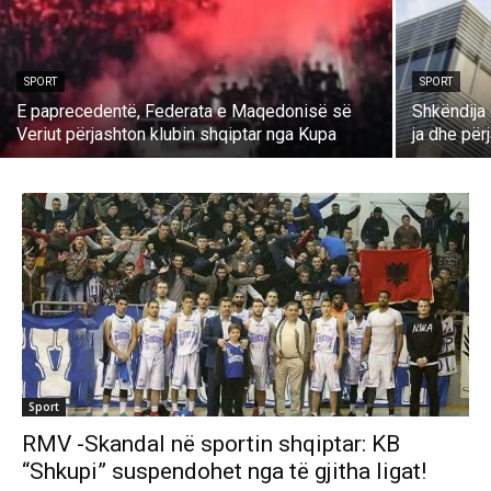
SPORT
SPORT
E paprecedentë, Federata e Maqedonisë së
Shkëndija
Veriut përjashton klubin shqiptar nga Kupa
ja dhe për
Sport
RMV -Skandal në sportin shqiptar: KB
“Shkupi” suspendohet nga të gjitha ligat!