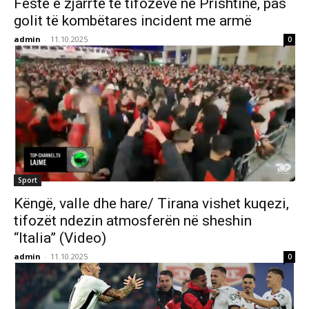
Festë e zjarrtë të tifozëve në Prishtinë, pas
golit të kombëtares incident me armë
admin
-
11.10.2025
0
Sport
Këngë, valle dhe hare/ Tirana vishet kuqezi,
tifozët ndezin atmosferën në sheshin
“Italia” (Video)
admin
-
11.10.2025
0