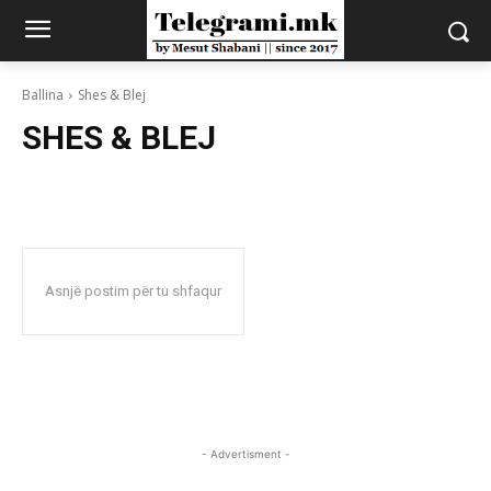
Ballina
Shes & Blej
SHES & BLEJ
Asnjë postim për tu shfaqur
- Advertisment -