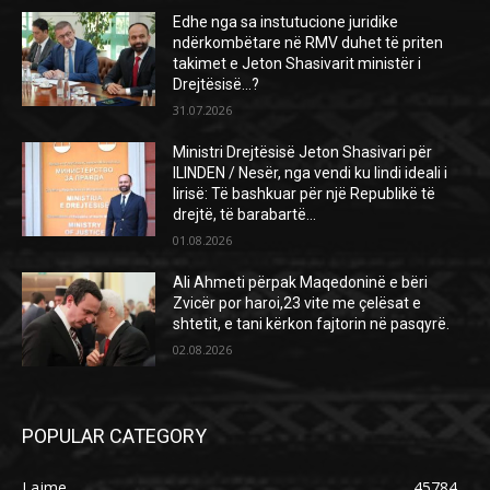
Edhe nga sa instutucione juridike
ndërkombëtare në RMV duhet të priten
takimet e Jeton Shasivarit ministër i
Drejtësisë…?
31.07.2026
Ministri Drejtësisë Jeton Shasivari për
ILINDEN / Nesër, nga vendi ku lindi ideali i
lirisë: Të bashkuar për një Republikë të
drejtë, të barabartë...
01.08.2026
Ali Ahmeti përpak Maqedoninë e bëri
Zvicër por haroi,23 vite me çelësat e
shtetit, e tani kërkon fajtorin në pasqyrë.
02.08.2026
POPULAR CATEGORY
Lajme
45784