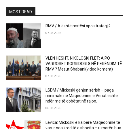
MOST READ
RMV / A është rastësi apo strategji?
07.08.2026
VLEN HESHT, NIKOLOSKI FLET: A PO
VARROSET KORRIDORI 8 NË PERËNDIM TË
RMV ? Mesut Shabani(video koment)
07.08.2026
LSDM / Mickoski gënjen sërish – paga
minimale në Maqedoninë e Veriut është
ndër më të dobëtat në rajon.
06.08.2026
Levica: Mickoski e ka bërë Maqedoninë të
varur nga kreditë e shpejta – u morën hua