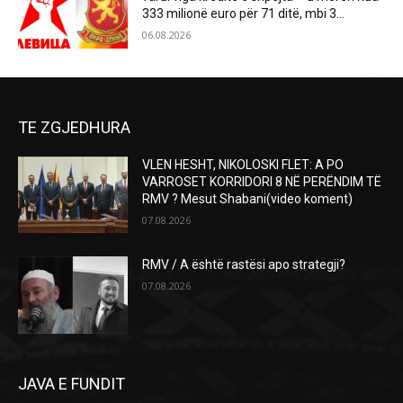
333 milionë euro për 71 ditë, mbi 3...
06.08.2026
TE ZGJEDHURA
VLEN HESHT, NIKOLOSKI FLET: A PO
VARROSET KORRIDORI 8 NË PERËNDIM TË
RMV ? Mesut Shabani(video koment)
07.08.2026
RMV / A është rastësi apo strategji?
07.08.2026
JAVA E FUNDIT