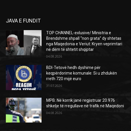
JAVA E FUNDIT
TOP CHANNEL-exlusive/ Ministria e
Brendshme shpall “non grata” dy shtetas
nga Maqedonia e Veriut: Kryen veprimtari
në dëm të shtetit shqiptar
04.08.2026
BDI-Tetovë hedh dyshime për
keqpërdorime komunale: Si u zhdukën
rreth 720 mijë euro
31.07.2026
MPB: Në korrik janë regjistruar 20.976
shkelje të rregullave në trafik në Maqedoni
04.08.2026