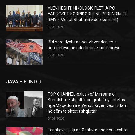
VLEN HESHT, NIKOLOSKI FLET: A PO
VARROSET KORRIDORI 8 NË PERËNDIM TË
RMV ? Mesut Shabani(video koment)
07.08.2026
BDI ngre dyshime për zhvendosjen e
prioriteteve në ndërtimin e korridoreve
07.08.2026
JAVA E FUNDIT
TOP CHANNEL-exlusive/ Ministria e
Brendshme shpall “non grata” dy shtetas
nga Maqedonia e Veriut: Kryen veprimtari
në dëm të shtetit shqiptar
04.08.2026
Toshkovski: Uji në Gostivar ende nuk është