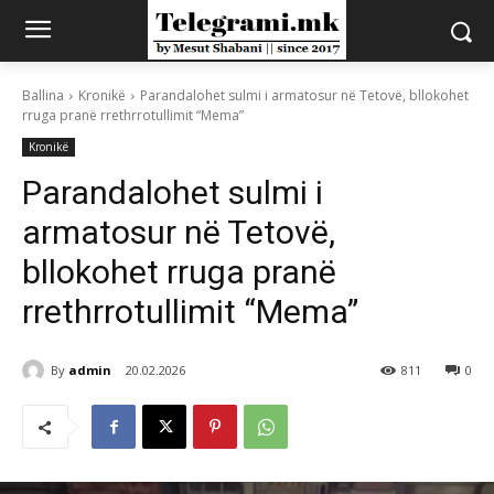
Ballina
Kronikë
Parandalohet sulmi i armatosur në Tetovë, bllokohet
rruga pranë rrethrrotullimit “Mema”
Kronikë
Parandalohet sulmi i
armatosur në Tetovë,
bllokohet rruga pranë
rrethrrotullimit “Mema”
By
admin
20.02.2026
811
0