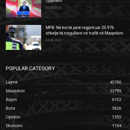
i pijshëm
05.08.2026
MPB: Në korrik janë regjistruar 20.976
shkelje të rregullave në trafik në Maqedoni
04.08.2026
POPULAR CATEGORY
Lajme
45790
Maqedoni
33799
Rajon
6102
Bota
5826
Opinion
1355
Ekonomi
1194