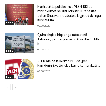
Kontradikta politike mes VLEN-BDI për
mbishkrimet në kufi .Ministri i Drejtësisë
Jeton Shasivari të zbatojë Ligjin që del nga
Kushtetuta.
Lajme
07.08.2026
Gjuha shqipe hiqet nga tabelat në
Tabanoc, përplasje mes BDI-së dhe VLEN-
it.
07.08.2026
Lajme
VLEN atë që ia kërkon BDI -së ,për
Korridorin 8,vetë nuk e ka në komunikatë…
07.08.2026
Lajme