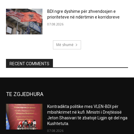
BDI ngre dyshime për zhvendosjen e
prioriteteve në ndërtimin e korridoreve
07.08.2026
Më shumë
RECENT COMMENTS
TE ZGJEDHURA
Kontradikta politike mes VLEN-BDI për
mbishkrimet në kufi .Ministri i Drejtësisë
Jeton Shasivari të zbatojë Ligjin që del nga
Kushtetuta.
07.08.2026