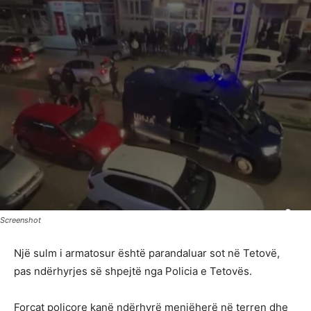
Screenshot
Një sulm i armatosur është parandaluar sot në Tetovë,
pas ndërhyrjes së shpejtë nga Policia e Tetovës.
Forcat policore kanë ndërhyrë menjëherë në terren dhe