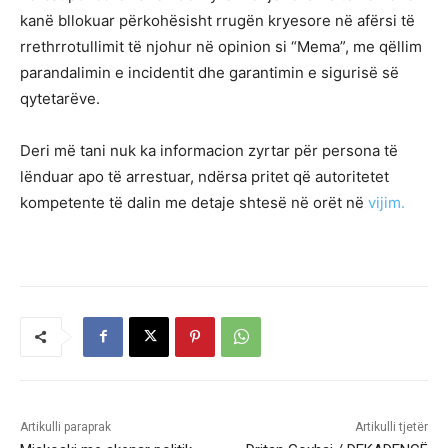
kanë bllokuar përkohësisht rrugën kryesore në afërsi të
rrethrrotullimit të njohur në opinion si “Mema”, me qëllim
parandalimin e incidentit dhe garantimin e sigurisë së
qytetarëve.
Deri më tani nuk ka informacion zyrtar për persona të
lënduar apo të arrestuar, ndërsa pritet që autoritetet
kompetente të dalin me detaje shtesë në orët në
vijim.
Artikulli paraprak
Artikulli tjetër