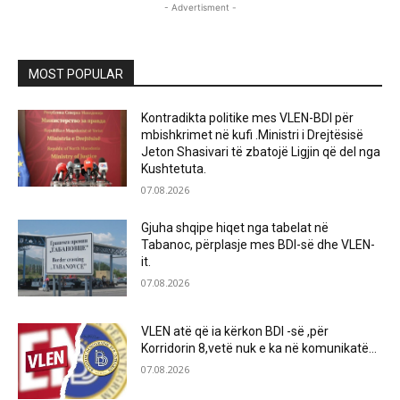
- Advertisment -
MOST POPULAR
Kontradikta politike mes VLEN-BDI për
mbishkrimet në kufi .Ministri i Drejtësisë
Jeton Shasivari të zbatojë Ligjin që del nga
Kushtetuta.
07.08.2026
Gjuha shqipe hiqet nga tabelat në
Tabanoc, përplasje mes BDI-së dhe VLEN-
it.
07.08.2026
VLEN atë që ia kërkon BDI -së ,për
Korridorin 8,vetë nuk e ka në komunikatë…
07.08.2026