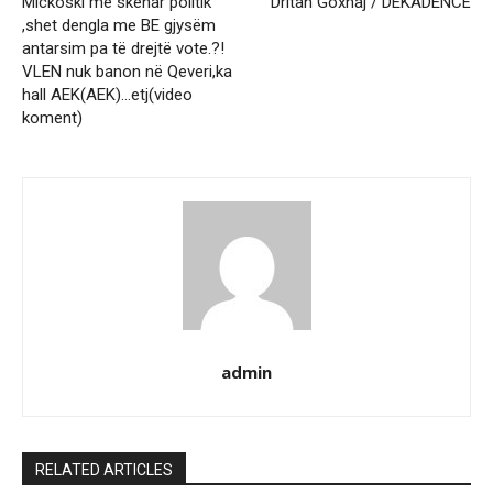
Mickoski me skenar politik
Dritan Goxhaj / DEKADENCË
,shet dengla me BE gjysëm
antarsim pa të drejtë vote.?!
VLEN nuk banon në Qeveri,ka
hall AEK(AEK)…etj(video
koment)
admin
RELATED ARTICLES