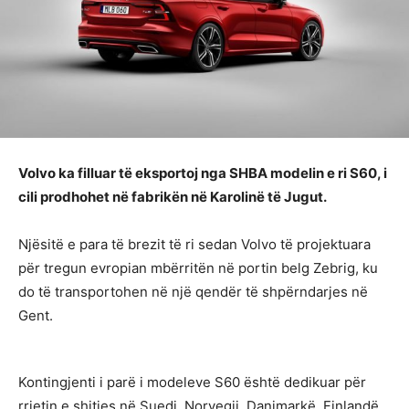
Volvo ka filluar të eksportoj nga SHBA modelin e ri S60, i
cili prodhohet në fabrikën në Karolinë të Jugut.
Njësitë e para të brezit të ri sedan Volvo të projektuara
për tregun evropian mbërritën në portin belg Zebrig, ku
do të transportohen në një qendër të shpërndarjes në
Gent.
Kontingjenti i parë i modeleve S60 është dedikuar për
rrjetin e shitjes në Suedi, Norvegji, Danimarkë, Finlandë,