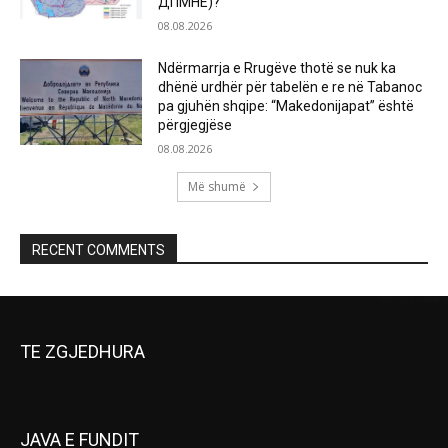
ДПМНЕ)?
08.08.2026
Ndërmarrja e Rrugëve thotë se nuk ka
dhënë urdhër për tabelën e re në Tabanoc
pa gjuhën shqipe: “Makedonijapat” është
përgjegjëse
08.08.2026
Më shumë
RECENT COMMENTS
TE ZGJEDHURA
JAVA E FUNDIT