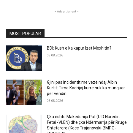
- Advertisment -
MOST POPULAR
BDI: Kush e ka kapur Izet Mexhitin?
08.08.2026
Gjini pas incidentit me vezë ndaj Albin
Kurtit: Time Kadrijaj kurrë nuk ka munguar
për vendin
08.08.2026
Çka është Makedonija Pat (U.D Nuredin
Fetai -VLEN) dhe çka Ndërmarrja për Rrugë
Shtetërore (Koce Trajanovski-ВМРО-