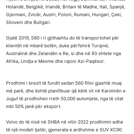
Holandë, Belgjikë, Irlandë, Britani të Madhe, Itali, Spanjë,
Gjermani, Zvicër, Austri, Poloni, Rumani, Hungari, Çeki,
Slloveni dhe Bullgari.
Gjatë 2019, S60 i ri gjithashtu do të transportohet për
klientët në mbarë botën, duke përfshirë Turqinë,
Australinë dhe Zelandën e Re, si dhe në 93 shtete nga
Afrika, Lindja e Mesme dhe rajoni Azi-Paqësor.
Prodhimi i brezit të fundit sedan S60 filloi gjashtë muaj
më parë, dhe është planifikuar që këtë vit në Karolinën e
Jugut të prodhohen rreth 50,000 automjete, nga të cilat
mbi 50% janë për eksport.
Volvo do të nisë në SHBA në vitin 2022 prodhimin edhe
të një modeli tjetër, gjenerata e ardhshme e SUV XC90