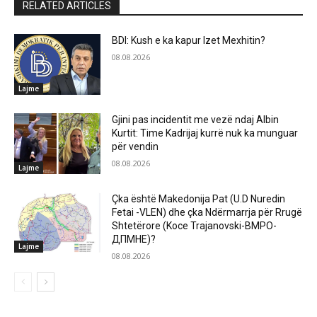
RELATED ARTICLES
BDI: Kush e ka kapur Izet Mexhitin?
08.08.2026
Lajme
Gjini pas incidentit me vezë ndaj Albin
Kurtit: Time Kadrijaj kurrë nuk ka munguar
për vendin
08.08.2026
Lajme
Çka është Makedonija Pat (U.D Nuredin
Fetai -VLEN) dhe çka Ndërmarrja për Rrugë
Shtetërore (Koce Trajanovski-ВМРО-
ДПМНЕ)?
Lajme
08.08.2026