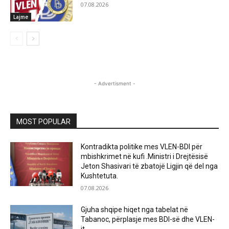
07.08.2026
Lajme
- Advertisment -
MOST POPULAR
Kontradikta politike mes VLEN-BDI për
mbishkrimet në kufi .Ministri i Drejtësisë
Jeton Shasivari të zbatojë Ligjin që del nga
Kushtetuta.
07.08.2026
Gjuha shqipe hiqet nga tabelat në
Tabanoc, përplasje mes BDI-së dhe VLEN-