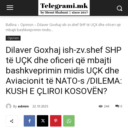
Ballina
Opinion
Dilaver Goxhaj ish-zv.shef SHP të UÇK dhe oficeri që
mbajti bashkveprimin midis...
Opinion
Dilaver Goxhaj ish-zv.shef SHP
të UÇK dhe oficeri që mbajti
bashkveprimin midis UÇK dhe
Aviacionit të NATO-s /DILEMA:
KUSH E ÇLIROI KOSOVËN?
By
admin
22.10.2025
244
0