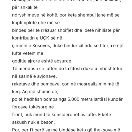
për shkak të
ndryshimeve në kohë, por këta shembuj janë më se
kuptimplotë dhe më se
bindës për të rrëzuar shpifjet dhe idetë nihiliste për
kontributin e UÇK-së në
çlirimin e Kosovës, duke bindur cilindo se fitorja e një
lufte vetëm me
goditje ajrore është absurde.
Të mendosh se luftën do ta fitosh duke u mbështetur
në sasinë e avjonave,
raketave dhe bombave, çon në mosrealizimin më të
keq. Aq më shumë që,
po të hedhësh bomba nga 5.000 metra lartësi kundër
forcave tokësore në
front, nuk mund të konsiderohet as luftë. E këtë
askush nuk e beson.
Por, për t’i bërë sa më bindëse këto që theksova më