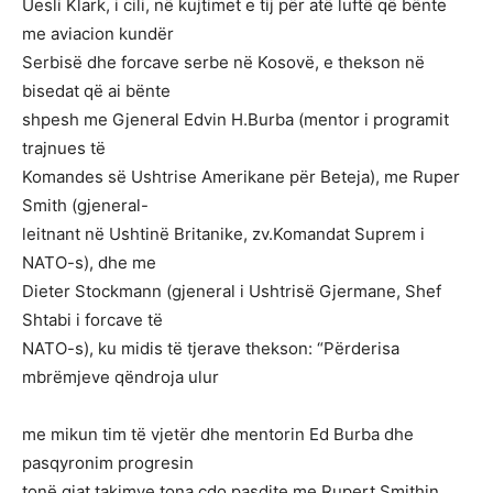
Uesli Klark, i cili, në kujtimet e tij për atë luftë që bënte
me aviacion kundër
Serbisë dhe forcave serbe në Kosovë, e thekson në
bisedat që ai bënte
shpesh me Gjeneral Edvin H.Burba (mentor i programit
trajnues të
Komandes së Ushtrise Amerikane për Beteja), me Ruper
Smith (gjeneral-
leitnant në Ushtinë Britanike, zv.Komandat Suprem i
NATO-s), dhe me
Dieter Stockmann (gjeneral i Ushtrisë Gjermane, Shef
Shtabi i forcave të
NATO-s), ku midis të tjerave thekson: “Përderisa
mbrëmjeve qëndroja ulur
me mikun tim të vjetër dhe mentorin Ed Burba dhe
pasqyronim progresin
tonë gjat takimve tona çdo pasdite me Rupert Smithin