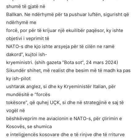
shumë të gjatë në
Ballkan. Ne ndërhymë për ta pushuar luftën, sigurisht që
ndërhymë me
forcë, por për të krijuar një ekuilibër paqësor, ky ishte
objetivi i veprimit të
NATO-s dhe kjo ishte arsyeja për të cilën ne ramë
dakord”, kujtoi ish-
kryeministri. (shih gazeta “Bota sot”, 24 mars 2024)
Sikundër shihet, më realist dhe besim më të madh ka pas
ky ish-pilot
ushtarak anglez, si dhe ky Kryeministër Italian, për
mundësitë e “forcës
tokësore”, që quhej UÇK, si dhe në strategjinë e saj të
vogël në
bëshkëveprim me aviacionin e NATO-s, për çlirimin e
Kosovës, se shumica
e inteligjencës kosovare dhe e të rinjve dhe të rriturve