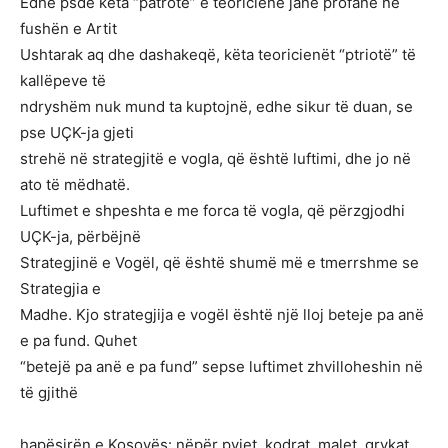
Edhe psde këta “patrotë” e teoricienë janë profanë në
fushën e Artit
Ushtarak aq dhe dashakeqë, këta teoricienët “ptriotë” të
kallëpeve të
ndryshëm nuk mund ta kuptojnë, edhe sikur të duan, se
pse UÇK-ja gjeti
strehë në strategjitë e vogla, që është luftimi, dhe jo në
ato të mëdhatë.
Luftimet e shpeshta e me forca të vogla, që përzgjodhi
UÇK-ja, përbëjnë
Strategjinë e Vogël, që është shumë më e tmerrshme se
Strategjia e
Madhe. Kjo strategjija e vogël është një lloj beteje pa anë
e pa fund. Quhet
“betejë pa anë e pa fund” sepse luftimet zhvilloheshin në
të gjithë
hapësirën e Kosovës: nëpër pyjet, kodrat, malet, grykat,