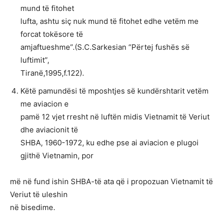
mund të fitohet
lufta, ashtu siç nuk mund të fitohet edhe vetëm me
forcat tokësore të
amjaftueshme”.(S.C.Sarkesian “Përtej fushës së
luftimit”,
Tiranë,1995,f.122).
Këtë pamundësi të mposhtjes së kundërshtarit vetëm
me aviacion e
pamë 12 vjet rresht në luftën midis Vietnamit të Veriut
dhe aviacionit të
SHBA, 1960-1972, ku edhe pse ai aviacion e plugoi
gjithë Vietnamin, por
më në fund ishin SHBA-të ata që i propozuan Vietnamit të
Veriut të uleshin
në bisedime.