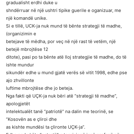
gradualisht erdhi duke u
shndërruar në një ushtri tipike guerile e oganizuar, me
një komandë unike.
Si e tillë, UCK-ja nuk mund të bënte strategji të madhe,
(organizimin e
betejave të mëdha, por veç në një rast të vetëm, një
betejë mbrojtëse 12
ditote), pasi po ta bënte atë lloj strategjie të madhe, do të
ishte mundur
sikundër edhe u mund gjatë verës së vitit 1998, edhe pse
ajo zhvillonte
luftime mbrojtëse dhe jo beteja.
Nga fakti që UÇK-ja nuk bëri atë “strategji të madhe”,
apologjetët
intelektualët tanë “patriotë” na dalin me teorinë, se
“Kosovën as e çliroi dhe
as kishte mundësi ta çlironte UÇK-ja”.