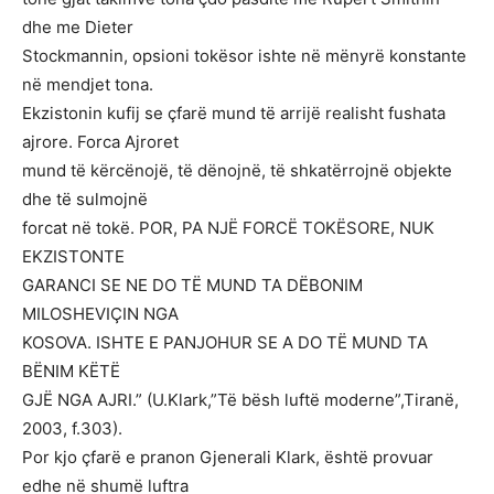
dhe me Dieter
Stockmannin, opsioni tokësor ishte në mënyrë konstante
në mendjet tona.
Ekzistonin kufij se çfarë mund të arrijë realisht fushata
ajrore. Forca Ajroret
mund të kërcënojë, të dënojnë, të shkatërrojnë objekte
dhe të sulmojnë
forcat në tokë. POR, PA NJË FORCË TOKËSORE, NUK
EKZISTONTE
GARANCI SE NE DO TË MUND TA DËBONIM
MILOSHEVIÇIN NGA
KOSOVA. ISHTE E PANJOHUR SE A DO TË MUND TA
BËNIM KËTË
GJË NGA AJRI.” (U.Klark,”Të bësh luftë moderne”,Tiranë,
2003, f.303).
Por kjo çfarë e pranon Gjenerali Klark, është provuar
edhe në shumë luftra