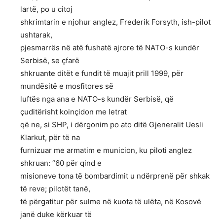
lartë, po u citoj
shkrimtarin e njohur anglez, Frederik Forsyth, ish-pilot
ushtarak,
pjesmarrës në atë fushatë ajrore të NATO-s kundër
Serbisë, se çfarë
shkruante ditët e fundit të muajit prill 1999, për
mundësitë e mosfitores së
luftës nga ana e NATO-s kundër Serbisë, që
çuditërisht koinçidon me letrat
që ne, si SHP, i dërgonim po ato ditë Gjeneralit Uesli
Klarkut, për të na
furnizuar me armatim e municion, ku piloti anglez
shkruan: “60 për qind e
misioneve tona të bombardimit u ndërprenë për shkak
të reve; pilotët tanë,
të përgatitur për sulme në kuota të ulëta, në Kosovë
janë duke kërkuar të