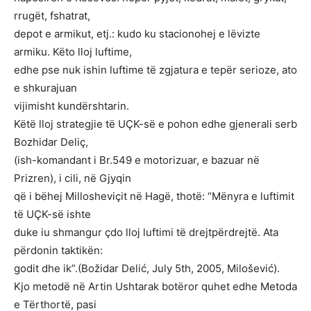
rrugët, fshatrat,
depot e armikut, etj.: kudo ku stacionohej e lëvizte
armiku. Këto lloj luftime,
edhe pse nuk ishin luftime të zgjatura e tepër serioze, ato
e shkurajuan
vijimisht kundërshtarin.
Këtë lloj strategjie të UÇK-së e pohon edhe gjenerali serb
Bozhidar Deliç,
(ish-komandant i Br.549 e motorizuar, e bazuar në
Prizren), i cili, në Gjyqin
që i bëhej Millosheviçit në Hagë, thotë: “Mënyra e luftimit
të UÇK-së ishte
duke iu shmangur çdo lloj luftimi të drejtpërdrejtë. Ata
përdonin taktikën:
godit dhe ik”.(Božidar Delić, July 5th, 2005, Milošević).
Kjo metodë në Artin Ushtarak botëror quhet edhe Metoda
e Tërthortë, pasi