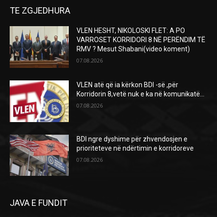
TE ZGJEDHURA
VLEN HESHT, NIKOLOSKI FLET: A PO
VARROSET KORRIDORI 8 NË PERËNDIM TË
RMV ? Mesut Shabani(video koment)
07.08.2026
VLEN atë që ia kërkon BDI -së ,për
Korridorin 8,vetë nuk e ka në komunikatë…
07.08.2026
BDI ngre dyshime për zhvendosjen e
prioriteteve në ndërtimin e korridoreve
07.08.2026
JAVA E FUNDIT