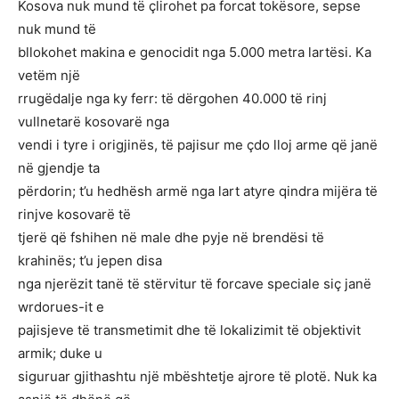
Kosova nuk mund të çlirohet pa forcat tokësore, sepse
nuk mund të
bllokohet makina e genocidit nga 5.000 metra lartësi. Ka
vetëm një
rrugëdalje nga ky ferr: të dërgohen 40.000 të rinj
vullnetarë kosovarë nga
vendi i tyre i origjinës, të pajisur me çdo lloj arme që janë
në gjendje ta
përdorin; t’u hedhësh armë nga lart atyre qindra mijëra të
rinjve kosovarë të
tjerë që fshihen në male dhe pyje në brendësi të
krahinës; t’u jepen disa
nga njerëzit tanë të stërvitur të forcave speciale siç janë
wrdorues-it e
pajisjeve të transmetimit dhe të lokalizimit të objektivit
armik; duke u
siguruar gjithashtu një mbështetje ajrore të plotë. Nuk ka