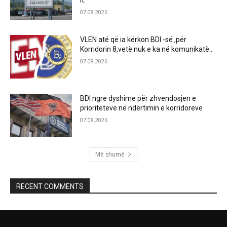
it.
07.08.2026
VLEN atë që ia kërkon BDI -së ,për
Korridorin 8,vetë nuk e ka në komunikatë…
07.08.2026
BDI ngre dyshime për zhvendosjen e
prioriteteve në ndërtimin e korridoreve
07.08.2026
Më shumë
RECENT COMMENTS