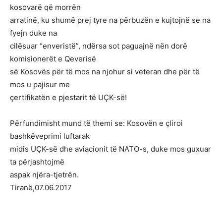
kosovarë që morrën
arratinë, ku shumë prej tyre na përbuzën e kujtojnë se na
fyejn duke na
cilësuar “enveristë”, ndërsa sot paguajnë nën dorë
komisionerët e Qeverisë
së Kosovës për të mos na njohur si veteran dhe për të
mos u pajisur me
çertifikatën e pjestarit të UÇK-së!
Përfundimisht mund të themi se: Kosovën e çliroi
bashkëveprimi luftarak
midis UÇK-së dhe aviacionit të NATO-s, duke mos guxuar
ta përjashtojmë
aspak njëra-tjetrën.
Tiranë,07.06.2017