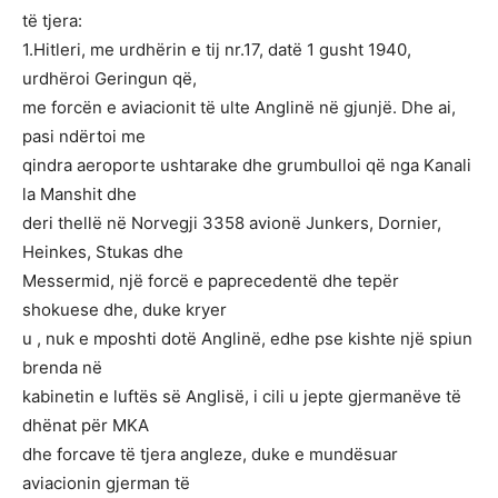
të tjera:
1.Hitleri, me urdhërin e tij nr.17, datë 1 gusht 1940,
urdhëroi Geringun që,
me forcën e aviacionit të ulte Anglinë në gjunjë. Dhe ai,
pasi ndërtoi me
qindra aeroporte ushtarake dhe grumbulloi që nga Kanali
la Manshit dhe
deri thellë në Norvegji 3358 avionë Junkers, Dornier,
Heinkes, Stukas dhe
Messermid, një forcë e paprecedentë dhe tepër
shokuese dhe, duke kryer
u , nuk e mposhti dotë Anglinë, edhe pse kishte një spiun
brenda në
kabinetin e luftës së Anglisë, i cili u jepte gjermanëve të
dhënat për MKA
dhe forcave të tjera angleze, duke e mundësuar
aviacionin gjerman të