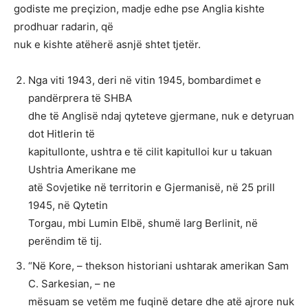
godiste me preçizion, madje edhe pse Anglia kishte
prodhuar radarin, që
nuk e kishte atëherë asnjë shtet tjetër.
Nga viti 1943, deri në vitin 1945, bombardimet e
pandërprera të SHBA
dhe të Anglisë ndaj qyteteve gjermane, nuk e detyruan
dot Hitlerin të
kapitullonte, ushtra e të cilit kapitulloi kur u takuan
Ushtria Amerikane me
atë Sovjetike në territorin e Gjermanisë, në 25 prill
1945, në Qytetin
Torgau, mbi Lumin Elbë, shumë larg Berlinit, në
perëndim të tij.
“Në Kore, – thekson historiani ushtarak amerikan Sam
C. Sarkesian, – ne
mësuam se vetëm me fuqinë detare dhe atë ajrore nuk