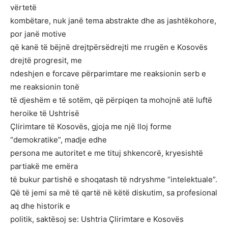
vërtetë
kombëtare, nuk janë tema abstrakte dhe as jashtëkohore,
por janë motive
që kanë të bëjnë drejtpërsëdrejti me rrugën e Kosovës
drejtë progresit, me
ndeshjen e forcave përparimtare me reaksionin serb e
me reaksionin tonë
të djeshëm e të sotëm, që përpiqen ta mohojnë atë luftë
heroike të Ushtrisë
Çlirimtare të Kosovës, gjoja me një lloj forme
“demokratike”, madje edhe
persona me autoritet e me tituj shkencorë, kryesishtë
partiakë me emëra
të bukur partishë e shoqatash të ndryshme “intelektuale”.
Që të jemi sa më të qartë në këtë diskutim, sa profesional
aq dhe historik e
politik, saktësoj se: Ushtria Çlirimtare e Kosovës