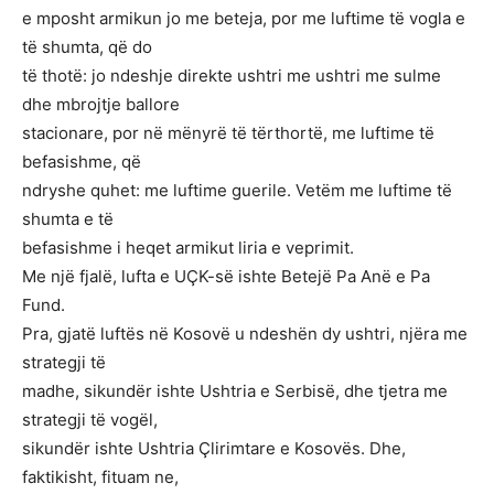
e mposht armikun jo me beteja, por me luftime të vogla e
të shumta, që do
të thotë: jo ndeshje direkte ushtri me ushtri me sulme
dhe mbrojtje ballore
stacionare, por në mënyrë të tërthortë, me luftime të
befasishme, që
ndryshe quhet: me luftime guerile. Vetëm me luftime të
shumta e të
befasishme i heqet armikut liria e veprimit.
Me një fjalë, lufta e UÇK-së ishte Betejë Pa Anë e Pa
Fund.
Pra, gjatë luftës në Kosovë u ndeshën dy ushtri, njëra me
strategji të
madhe, sikundër ishte Ushtria e Serbisë, dhe tjetra me
strategji të vogël,
sikundër ishte Ushtria Çlirimtare e Kosovës. Dhe,
faktikisht, fituam ne,