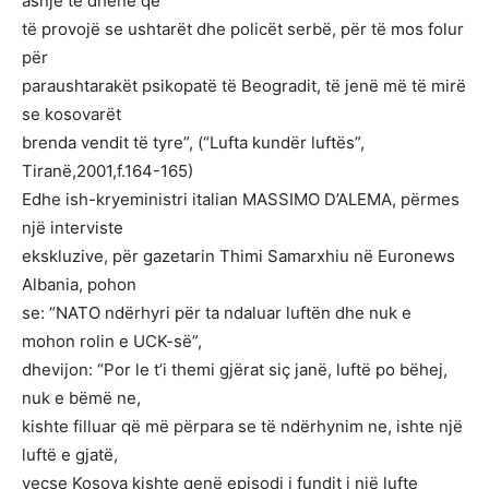
asnjë të dhënë që
të provojë se ushtarët dhe policët serbë, për të mos folur
për
paraushtarakët psikopatë të Beogradit, të jenë më të mirë
se kosovarët
brenda vendit të tyre”, (“Lufta kundër luftës”,
Tiranë,2001,f.164-165)
Edhe ish-kryeministri italian MASSIMO D’ALEMA, përmes
një interviste
ekskluzive, për gazetarin Thimi Samarxhiu në Euronews
Albania, pohon
se: “NATO ndërhyri për ta ndaluar luftën dhe nuk e
mohon rolin e UCK-së”,
dhevijon: “Por le t’i themi gjërat siç janë, luftë po bëhej,
nuk e bëmë ne,
kishte filluar që më përpara se të ndërhynim ne, ishte një
luftë e gjatë,
veçse Kosova kishte qenë episodi i fundit i një lufte