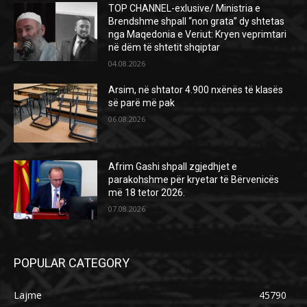
TOP CHANNEL-exlusive/ Ministria e
Brendshme shpall “non grata” dy shtetas
nga Maqedonia e Veriut: Kryen veprimtari
në dëm të shtetit shqiptar
04.08.2026
Arsim, në shtator 4.900 nxënës të klasës
së parë më pak
06.08.2026
Afrim Gashi shpall zgjedhjet e
parakohshme për kryetar të Bërvenicës
më 18 tetor 2026.
07.08.2026
POPULAR CATEGORY
Lajme
45790