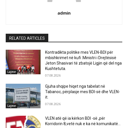
admin
RELATED ARTICLES
Kontradikta politike mes VLEN-BDI për
mbishkrimet në kufi .Ministri i Drejtësisë
Jeton Shasivari të zbatojë Ligjin që del nga
Kushtetuta.
Lajme
07.08.2026
Gjuha shqipe hiqet nga tabelat në
Tabanoc, përplasje mes BDI-së dhe VLEN-
it.
07.08.2026
Lajme
VLEN atë që ia kërkon BDI -së ,për
Korridorin 8,vetë nuk e ka në komunikatë…