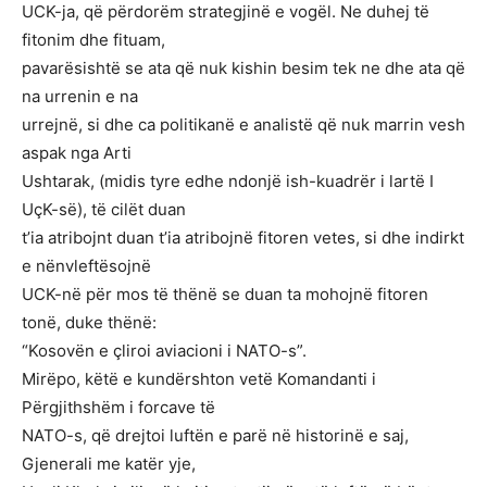
UCK-ja, që përdorëm strategjinë e vogël. Ne duhej të
fitonim dhe fituam,
pavarësishtë se ata që nuk kishin besim tek ne dhe ata që
na urrenin e na
urrejnë, si dhe ca politikanë e analistë që nuk marrin vesh
aspak nga Arti
Ushtarak, (midis tyre edhe ndonjë ish-kuadrër i lartë I
UçK-së), të cilët duan
t’ia atribojnt duan t’ia atribojnë fitoren vetes, si dhe indirkt
e nënvleftësojnë
UCK-në për mos të thënë se duan ta mohojnë fitoren
tonë, duke thënë:
“Kosovën e çliroi aviacioni i NATO-s”.
Mirëpo, këtë e kundërshton vetë Komandanti i
Përgjithshëm i forcave të
NATO-s, që drejtoi luftën e parë në historinë e saj,
Gjenerali me katër yje,