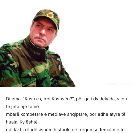
Dilema: “Kush e çliroi Kosovën?”, për gati dy dekada, vijon
të jetë një temë
mbarë kombëtare e mediave shqiptare, por edhe atyre të
huaja. Ky është
një fakt i rëndësishëm historik, që tregon se temat me të