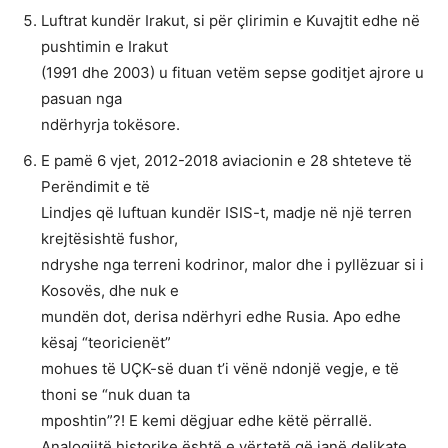
Luftrat kundër Irakut, si për çlirimin e Kuvajtit edhe në
pushtimin e Irakut
(1991 dhe 2003) u fituan vetëm sepse goditjet ajrore u
pasuan nga
ndërhyrja tokësore.
E pamë 6 vjet, 2012-2018 aviacionin e 28 shteteve të
Perëndimit e të
Lindjes që luftuan kundër ISIS-t, madje në një terren
krejtësishtë fushor,
ndryshe nga terreni kodrinor, malor dhe i pyllëzuar si i
Kosovës, dhe nuk e
mundën dot, derisa ndërhyri edhe Rusia. Apo edhe
kësaj “teoricienët”
mohues të UÇK-së duan t’i vënë ndonjë vegje, e të
thoni se “nuk duan ta
mposhtin”?! E kemi dëgjuar edhe këtë përrallë.
Analogjitë historike është e vërtetë që janë delikate,