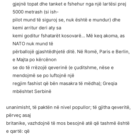
gjejnë topat dhe tanket e fshehur nga një lartësi prej
5000 metrash (si ish-
pilot mund të siguroj se, nuk është e mundur) dhe
kemi arritur deri aty sa
kemi goditur fshatarët kosovarë… Më keq akoma, as
NATO nuk mund të
përballojë gjashtëdhjetë ditë. Në Romë, Paris e Berlin,
e Majta po kërcënon
se do të rrëzojë qeverinë (e çuditshme, nëse e
mendojmë se po luftojnë një
regjim fashist që bën masakra të mëdha); Greqia
mbështet Serbinë
unanimisht, të paktën në nivel popullor; të gjitha qeveritë,
përveç asaj
britanike, vazhdojnë të mos besojnë atë që tashmë është
e qartë: që