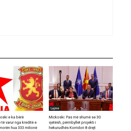
Lajme
oski e ka bërë
Mickoski: Pas më shumë se 30
ë varur nga kreditë e
vjetësh, përmbyllet projekti i
 morën hua 333 milionë
hekurudhës Korridori 8 drejt