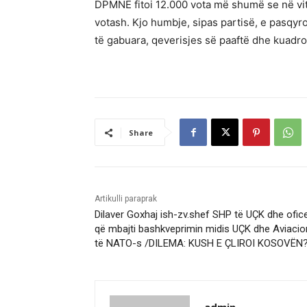
DPMNE fitoi 12.000 vota më shumë se në vit
votash. Kjo humbje, sipas partisë, e pasqyr
të gabuara, qeverisjes së paaftë dhe kuadr
Share
Artikulli paraprak
Dilaver Goxhaj ish-zv.shef SHP të UÇK dhe ofice
që mbajti bashkveprimin midis UÇK dhe Aviacio
të NATO-s /DILEMA: KUSH E ÇLIROI KOSOVËN