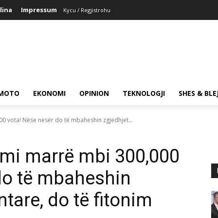
lina
Impressum
Kycu / Regjistrohu
MOTO
EKONOMI
OPINION
TEKNOLOGJI
SHES & BLE
 vota! Nëse nesër do të mbaheshin zgjedhjet...
i marrë mbi 300,000
do të mbaheshin
tare, do të fitonim