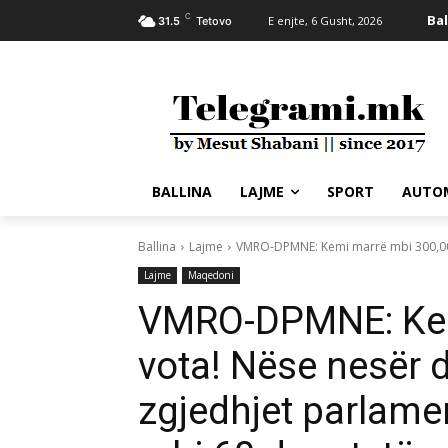
C
Bal
E enjte, 6 Gusht, 2026
31.5
Tetovo
BALLINA
LAJME
SPORT
AUTO
Ballina
Lajme
VMRO-DPMNE: Kemi marrë mbi 300,000
Lajme
Maqedoni
VMRO-DPMNE: Kem
vota! Nëse nesër 
zgjedhjet parlamen