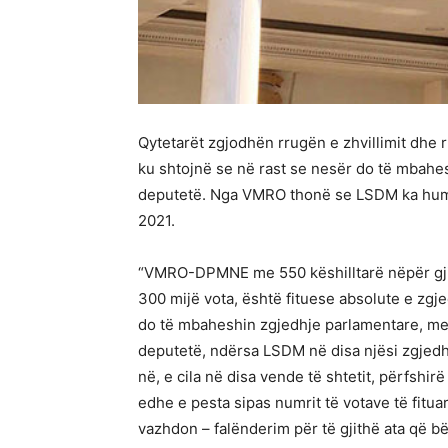
Qytetarët zgjodhën rrugën e zhvillimit dh
ku shtojnë se në rast se nesër do të mbahes
deputetë. Nga VMRO thonë se LSDM ka humbu
2021.
“VMRO-DPMNE me 550 këshilltarë nëpër gji
300 mijë vota, është fituese absolute e zgje
do të mbaheshin zgjedhje parlamentare, m
deputetë, ndërsa LSDM në disa njësi zgjedho
në, e cila në disa vende të shtetit, përfshirë
edhe e pesta sipas numrit të votave të fitu
vazhdon – falënderim për të gjithë ata që 