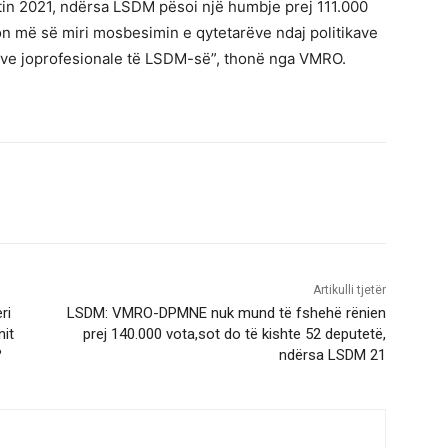
in 2021, ndërsa LSDM pësoi një humbje prej 111.000
on më së miri mosbesimin e qytetarëve ndaj politikave
ove joprofesionale të LSDM-së”, thonë nga VMRO.
Artikulli tjetër
ri
LSDM: VMRO-DPMNE nuk mund të fshehë rënien
nit
prej 140.000 vota,sot do të kishte 52 deputetë,
?
ndërsa LSDM 21