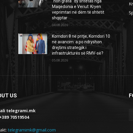
“non grata” dy shtetas nga
Kr
Maqedonia e Veriut: Kryen
veprimtari në dëm të shtetit
Sp
shqiptar
04.08.2026
Korridori 8 në pritje, Korridori 10
në avancim: a po ndryshon
drejtimi strategjik i
infrastrukturës së RMV-së?
05.08.2026
OUT US
F
ali telegrami.mk
 +389 70519504
akt:
telegramimk@gmail.com