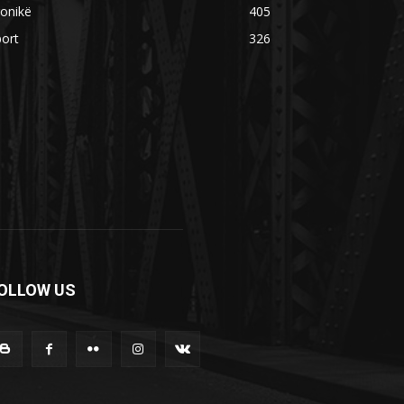
onikë
405
ort
326
OLLOW US