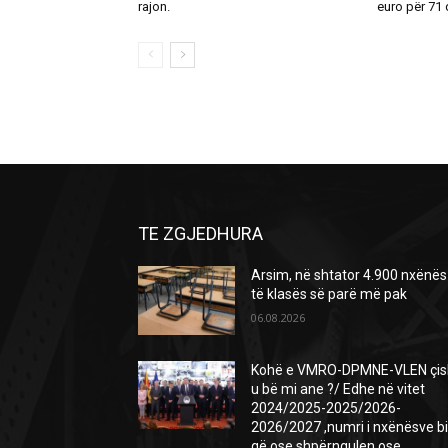
rajon.
euro për 71 d
TE ZGJEDHURA
Arsim, në shtator 4.900 nxënës
të klasës së parë më pak
06.08.2026
Kohë e VMRO-DPMNE-VLEN çis
u bë mi ane ?/ Edhe në vitet
2024/2025-2025/2026-
2026/2027 ,numri i nxënësve b
që ose shpërngulen ose …