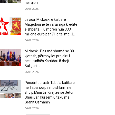
në rajon.
06.08.2026
Levica: Mickoski e ka bërë
Maqedoninë të varur nga kreditë
e shpejta – u morën hua 333
milionë euro për 71 ditë, mbi 3...
06.08.2026
Mickoski: Pas më shumë se 30
vjetësh, përmbyllet projekti i
hekurudhës Korridori 8 drejt
Bullgarisë
06.08.2026
Përsëritet rasti: Tabela kufitare
në Tabanoc pa mbishkrim në
shqip.Ministri i drejtësisë Jeton
Shasivari kursem u taku me
Granit Osmanin
06.08.2026