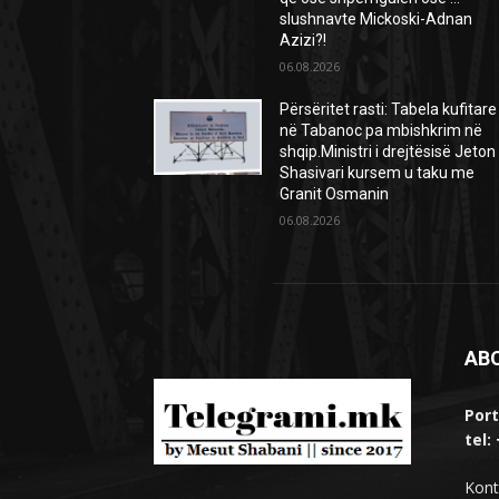
slushnavte Mickoski-Adnan
Azizi?!
06.08.2026
Përsëritet rasti: Tabela kufitare
në Tabanoc pa mbishkrim në
shqip.Ministri i drejtësisë Jeton
Shasivari kursem u taku me
Granit Osmanin
06.08.2026
AB
Port
tel:
Kont