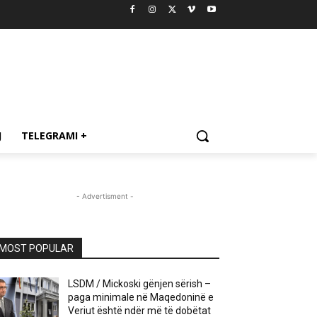
J
TELEGRAMI +
- Advertisment -
MOST POPULAR
LSDM / Mickoski gënjen sërish –
paga minimale në Maqedoninë e
Veriut është ndër më të dobëtat