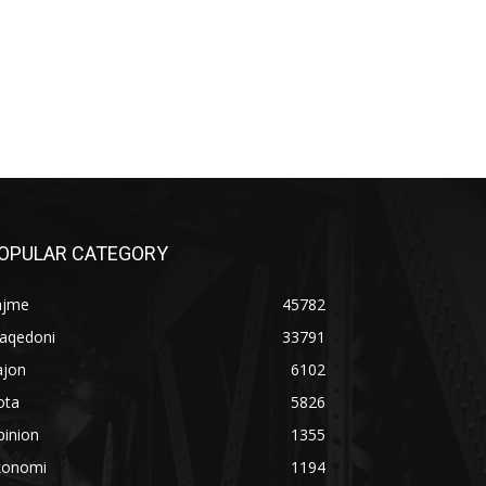
OPULAR CATEGORY
ajme
45782
aqedoni
33791
ajon
6102
ota
5826
pinion
1355
konomi
1194