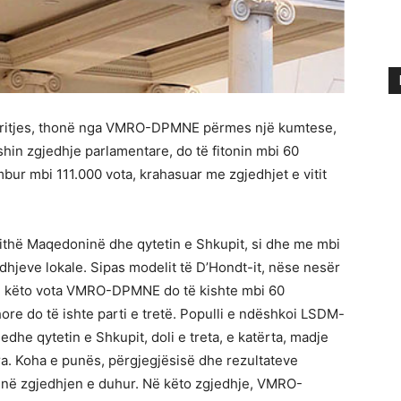
e rritjes, thonë nga VMRO-DPMNE përmes një kumtese,
hin zgjedhje parlamentare, do të fitonin mbi 60
r mbi 111.000 vota, krahasuar me zgjedhjet e vitit
thë Maqedoninë dhe qytetin e Shkupit, si dhe me mbi
dhjeve lokale. Sipas modelit të D’Hondt-it, nëse nesër
e këto vota VMRO-DPMNE do të kishte mbi 60
re do të ishte parti e tretë. Populli e ndëshkoi LSDM-
 edhe qytetin e Shkupit, doli e treta, e katërta, madje
ara. Koha e punës, përgjegjësisë dhe rezultateve
bënë zgjedhjen e duhur. Në këto zgjedhje, VMRO-