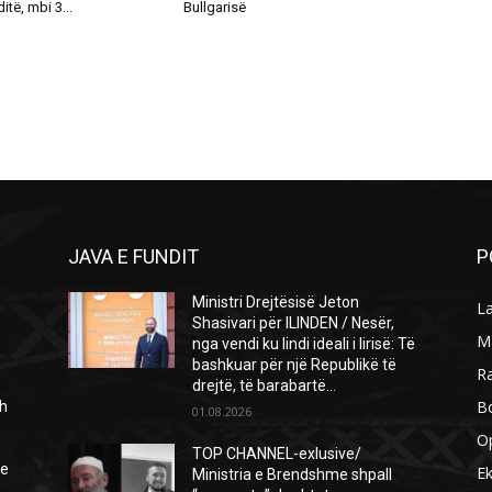
itë, mbi 3...
Bullgarisë
JAVA E FUNDIT
P
Ministri Drejtësisë Jeton
L
Shasivari për ILINDEN / Nesër,
M
nga vendi ku lindi ideali i lirisë: Të
bashkuar për një Republikë të
R
drejtë, të barabartë...
B
h
01.08.2026
O
TOP CHANNEL-exlusive/
ie
E
Ministria e Brendshme shpall