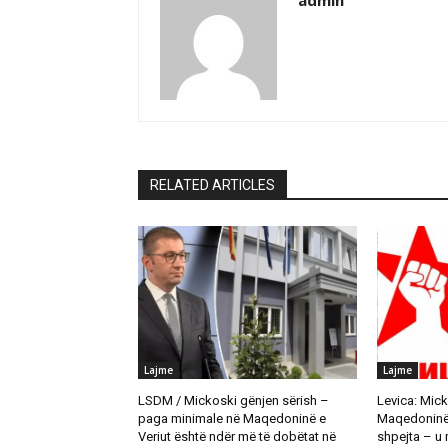
admin
RELATED ARTICLES
Lajme
Lajme
LSDM / Mickoski gënjen sërish –
Levica: Mick
paga minimale në Maqedoninë e
Maqedoninë t
Veriut është ndër më të dobëtat në
shpejta – u