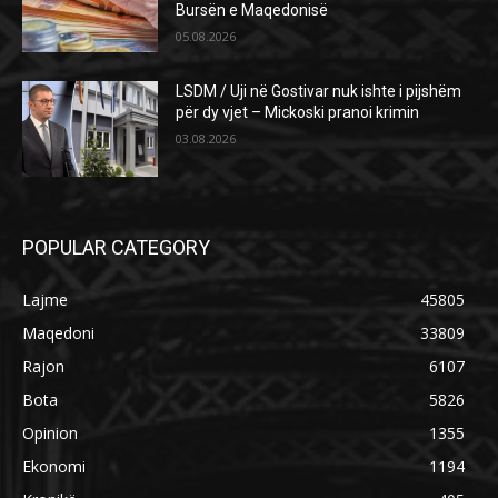
Bursën e Maqedonisë
05.08.2026
LSDM / Uji në Gostivar nuk ishte i pijshëm
për dy vjet – Mickoski pranoi krimin
03.08.2026
POPULAR CATEGORY
Lajme
45805
Maqedoni
33809
Rajon
6107
Bota
5826
Opinion
1355
Ekonomi
1194