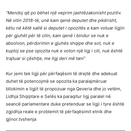
“Mendoj që po bëhet një veprim jashtëzakonisht pozitiv.
Në vitin 2018-të, unë kam qenë deputet dhe pikërisht,
këtu në këtë sallë si deputet i opozitës e kam votuar ligjin
për gjuhët për të cilin, kam qenë i bindur se nuk e
absolvon, përdorimin e gjuhës shqipe dhe sot, nuk e
kuptoj se pse opozita nuk e voton një ligj i cili, nuk është
trajtuar si çështje, me ligj deri më tani”
Kur jemi tek ligji për përfaqësim të drejtë dhe adekuat
duhet të potencojmë se opozita ka paralajmëruar
bllokimin e ligjit të propozuar nga Qeveria dhe jo vetëm,
Lidhja Shqiptare e Selës ka paraqitur ligj paralel në
seancë parlamentare duke pretenduar se ligji i tyre është
zgjidhja reale e problemit të përfaqësimit etnik dhe
gjinor.tvshenja