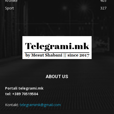
Kronikë
405
Sport
327
ABOUT US
Portali telegrami.mk
tel: +389 70519504
Kontakt:
telegramimk@gmail.com