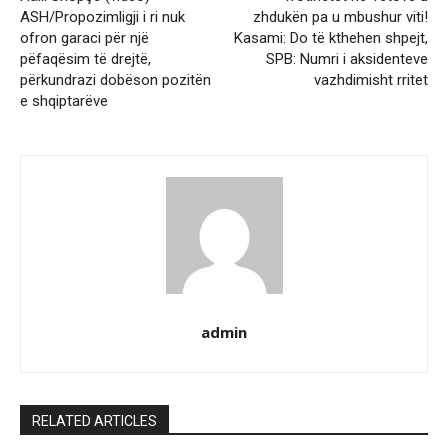
ASH/Propozimligji i ri nuk
zhdukën pa u mbushur viti!
ofron garaci për një
Kasami: Do të kthehen shpejt,
pëfaqësim të drejtë,
SPB: Numri i aksidenteve
përkundrazi dobëson pozitën
vazhdimisht rritet
e shqiptarëve
admin
RELATED ARTICLES