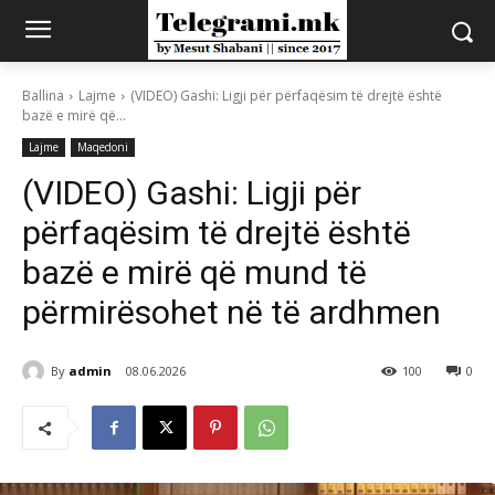
Ballina
Lajme
(VIDEO) Gashi: Ligji për përfaqësim të drejtë është
bazë e mirë që...
Lajme
Maqedoni
(VIDEO) Gashi: Ligji për
përfaqësim të drejtë është
bazë e mirë që mund të
përmirësohet në të ardhmen
By
admin
08.06.2026
100
0