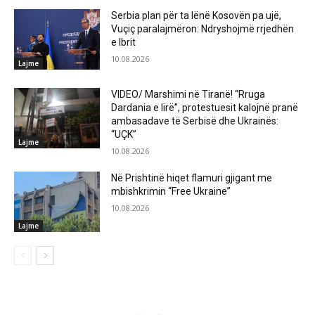
Serbia plan për ta lënë Kosovën pa ujë,
Vuçiç paralajmëron: Ndryshojmë rrjedhën
e Ibrit
10.08.2026
Lajme
VIDEO/ Marshimi në Tiranë! “Rruga
Dardania e lirë”, protestuesit kalojnë pranë
ambasadave të Serbisë dhe Ukrainës:
“UÇK”
Lajme
10.08.2026
Në Prishtinë hiqet flamuri gjigant me
mbishkrimin “Free Ukraine”
10.08.2026
Lajme