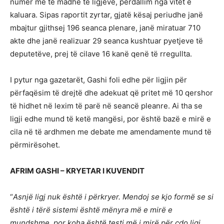
numër më të madhë të ligjeve, përdallim nga vitet e
kaluara. Sipas raportit zyrtar, gjatë kësaj periudhe janë
mbajtur gjithsej 196 seanca plenare, janë miratuar 710
akte dhe janë realizuar 29 seanca kushtuar pyetjeve të
deputetëve, prej të cilave 16 kanë qenë të rregullta.
I pytur nga gazetarët, Gashi foli edhe për ligjin për
përfaqësim të drejtë dhe adekuat që pritet më 10 qershor
të hidhet në lexim të parë në seancë pleanre. Ai tha se
ligji edhe mund të ketë mangësi, por është bazë e mirë e
cila në të ardhmen me debate me amendamente mund të
përmirësohet.
AFRIM GASHI – KRYETAR I KUVENDIT
“
Asnjë ligj nuk është i përkryer. Mendoj se kjo formë se si
është i tërë sistemi është mënyra më e mirë e
mundshme, por koha është testi më i mirë për çdo ligj.