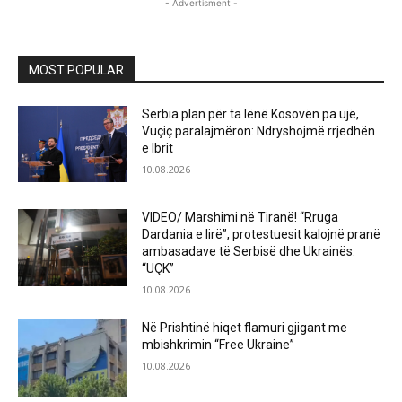
- Advertisment -
MOST POPULAR
Serbia plan për ta lënë Kosovën pa ujë,
Vuçiç paralajmëron: Ndryshojmë rrjedhën
e Ibrit
10.08.2026
VIDEO/ Marshimi në Tiranë! “Rruga
Dardania e lirë”, protestuesit kalojnë pranë
ambasadave të Serbisë dhe Ukrainës:
“UÇK”
10.08.2026
Në Prishtinë hiqet flamuri gjigant me
mbishkrimin “Free Ukraine”
10.08.2026