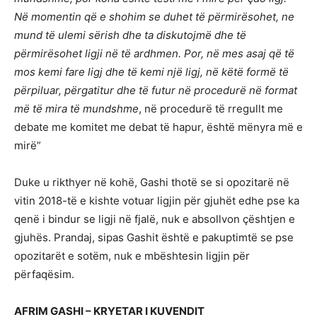
Në momentin që e shohim se duhet të përmirësohet, ne
mund të ulemi sërish dhe ta diskutojmë dhe të
përmirësohet ligji në të ardhmen. Por, në mes asaj që të
mos kemi fare ligj dhe të kemi një ligj, në këtë formë të
përpiluar, përgatitur dhe të futur në procedurë në format
më të mira të mundshme
, në procedurë të rregullt me
debate me komitet me debat të hapur, është mënyra më e
mirë”
Duke u rikthyer në kohë, Gashi thotë se si opozitarë në
vitin 2018-të e kishte votuar ligjin për gjuhët edhe pse ka
qenë i bindur se ligji në fjalë, nuk e absollvon çështjen e
gjuhës. Prandaj, sipas Gashit është e pakuptimtë se pse
opozitarët e sotëm, nuk e mbështesin ligjin për
përfaqësim.
AFRIM GASHI – KRYETAR I KUVENDIT