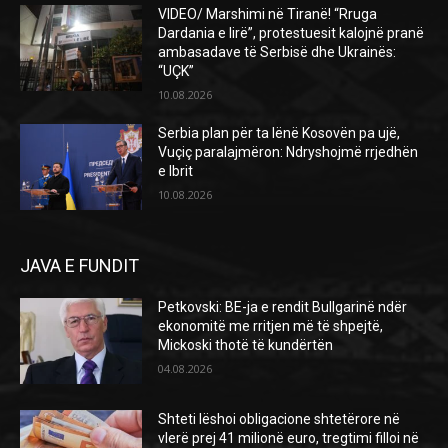
VIDEO/ Marshimi në Tiranë! “Rruga
Dardania e lirë”, protestuesit kalojnë pranë
ambasadave të Serbisë dhe Ukrainës:
“UÇK”
10.08.2026
Serbia plan për ta lënë Kosovën pa ujë,
Vuçiç paralajmëron: Ndryshojmë rrjedhën
e Ibrit
10.08.2026
JAVA E FUNDIT
Petkovski: BE-ja e rendit Bullgarinë ndër
ekonomitë me rritjen më të shpejtë,
Mickoski thotë të kundërtën
04.08.2026
Shteti lëshoi obligacione shtetërore në
vlerë prej 41 milionë euro, tregtimi filloi në