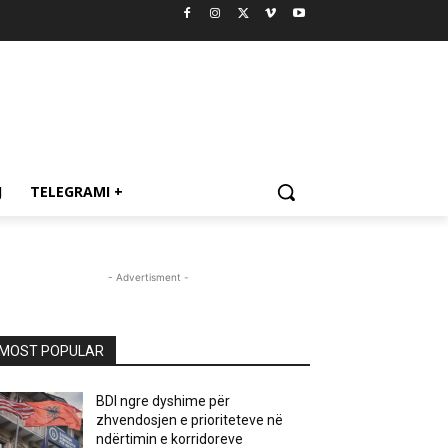
J
TELEGRAMI +
- Advertisment -
MOST POPULAR
BDI ngre dyshime për
zhvendosjen e prioriteteve në
ndërtimin e korridoreve