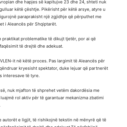
evropian dhe hapjes së kapitujve 23 dhe 24, shteti nuk
ulluar këtë çështje. Pikërisht për këtë arsye, atyre u
e sigurojnë paraprakisht një zgjidhje që përputhet me
et i Aleancës për Shqiptarët.
praktikat problematike të dikujt tjetër, por ai që
aqësimit të drejtë dhe adekuat.
VLEN-it në këtë proces. Pas largimit të Aleancës për
qëndruar kryesisht spektator, duke lejuar që partnerët
as interesave të tyre.
risë, nuk mjafton të shprehet vetëm dakordësia me
të luajmë rol aktiv për të garantuar mekanizma zbatimi
.
autorët e ligjit, të rishikojnë tekstin në mënyrë që të