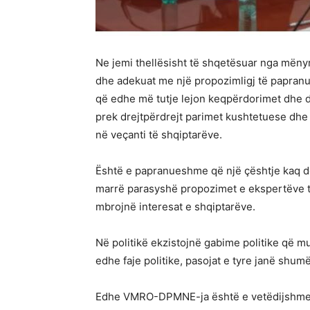
Ne jemi thellësisht të shqetësuar nga mënyra
dhe adekuat me një propozimligj të papran
që edhe më tutje lejon keqpërdorimet dhe dis
prek drejtpërdrejt parimet kushtetuese dhe 
në veçanti të shqiptarëve.
Është e papranueshme që një çështje kaq del
marrë parasyshë propozimet e ekspertëve t
mbrojnë interesat e shqiptarëve.
Në politikë ekzistojnë gabime politike që m
edhe faje politike, pasojat e tyre janë shumë
Edhe VMRO-DPMNE-ja është e vetëdijshme se 