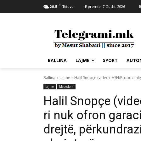
C
E premte, 7 Gusht, 2026
29.5
Tetovo
BALLINA
LAJME
SPORT
AUTO
Ballina
Lajme
Halil Snopçe (video) -ASH/Propozimligj
Lajme
Maqedoni
Halil Snopçe (vide
ri nuk ofron garac
drejtë, përkundra