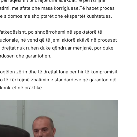
 përfaqësimit të drejtë dhe adekuat.Të përfshijnë
timi, me afate dhe masa korrigjuese.Të hapet proces
e sidomos me shqiptarët dhe ekspertët kushtetues.
 fatkeqësisht, po shndërrohemi në spektatorë të
tucionale, në vend që të jemi aktorë aktivë në proceset
ë drejtat nuk ruhen duke qëndruar mënjanë, por duke
endosen dhe garantohen.
ogëlon zërin dhe të drejtat tona për hir të kompromisit
do të kërkojmë zbatimin e standardeve që garanton një
konkret në praktikë.