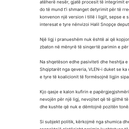
atëherë nesër, gjatë procesit të integrimit 
do të mund t’i shmanget detyrimit për të rreg
konvenon një version i tillë i ligjit, sepse 
interesat e tyre nënvizoi Halil Snopçe deput
Një ligj i pranueshëm nuk është ai që kopjon 
zbaton në mënyrë të sinqertë parimin e përf
Na shqetëson edhe pasiviteti dhe heshtja e 
Shqiptarët nga qeveria, VLEN-i duket se ka 
e tyre të koalicionit të formësojnë ligjin sip
Kjo qasje e kalon kufirin e papërgjegjshmë
nevojën për një ligj, nevojitet që të gjithë 
dhe kushte që nuk e dëmtojnë pozitën tonë
Si subjekt politik, kërkojmë nga shumica dhe 