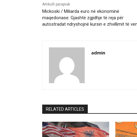
Artikulli paraprak
Mickoski / Miliarda euro në ekonominë
maqedonase: Gjashtë zgjidhje të reja për
autostradat ndryshojnë kursin e zhvillimit të ven
admin
RELATED ARTICLES