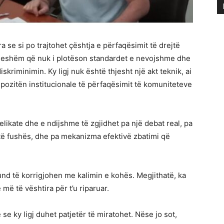
 se si po trajtohet çështja e përfaqësimit të drejtë
ueshëm që nuk i plotëson standardet e nevojshme dhe
kriminimin. Ky ligj nuk është thjesht një akt teknik, ai
pozitën institucionale të përfaqësimit të komuniteteve
ikate dhe e ndijshme të zgjidhet pa një debat real, pa
ë fushës, dhe pa mekanizma efektivë zbatimi që
und të korrigjohen me kalimin e kohës. Megjithatë, ka
 më të vështira për t’u riparuar.
ky ligj duhet patjetër të miratohet. Nëse jo sot,