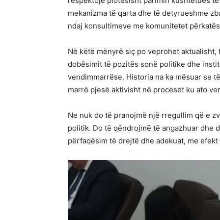
respektojë plotësisht parimin kushtetues të
mekanizma të qarta dhe të detyrueshme zba
ndaj konsultimeve me komunitetet përkatës
Në këtë mënyrë siç po veprohet aktualisht,
dobësimit të pozitës sonë politike dhe insti
vendimmarrëse. Historia na ka mësuar se t
marrë pjesë aktivisht në proceset ku ato v
Ne nuk do të pranojmë një rregullim që e zv
politik. Do të qëndrojmë të angazhuar dhe 
përfaqësim të drejtë dhe adekuat, me efekt 