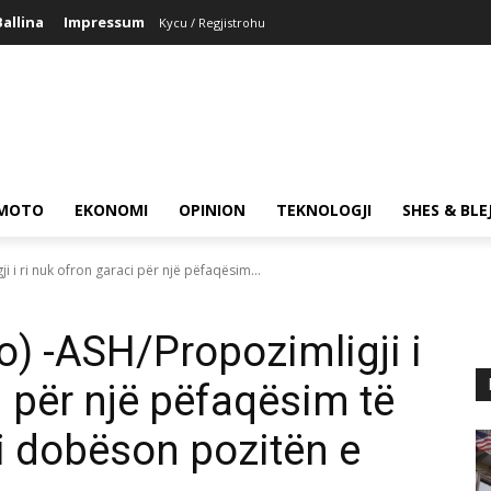
Ballina
Impressum
Kycu / Regjistrohu
MOTO
EKONOMI
OPINION
TEKNOLOGJI
SHES & BLE
i i ri nuk ofron garaci për një pëfaqësim...
o) -ASH/Propozimligji i
i për një pëfaqësim të
zi dobëson pozitën e