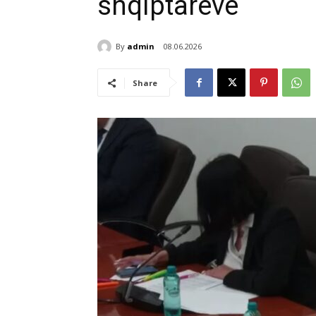
shqiptarëve
By
admin
08.06.2026
Share