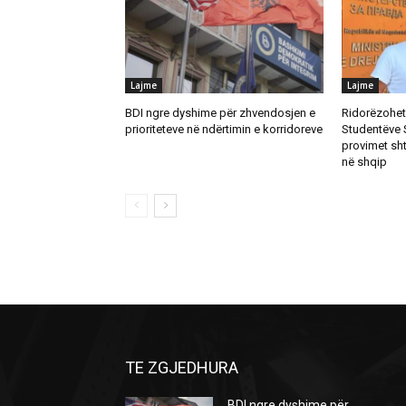
Lajme
Lajme
BDI ngre dyshime për zhvendosjen e
Ridorëzohet 
prioriteteve në ndërtimin e korridoreve
Studentëve 
provimet sh
në shqip
TE ZGJEDHURA
BDI ngre dyshime për