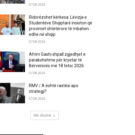
07.08.2026
Ridorëzohet kërkesa: Lëvizja e
Studentëve Shqiptarë insiston që
provimet shtetërore të mbahen
edhe në shqip
07.08.2026
Afrim Gashi shpall zgjedhjet e
parakohshme për kryetar të
Bërvenicës më 18 tetor 2026.
07.08.2026
RMV / A është rastësi apo
strategji?
07.08.2026
Më shumë