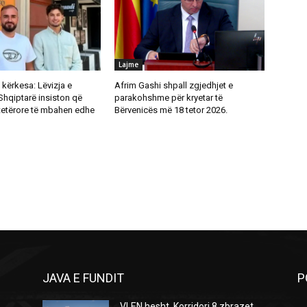
Lajme
kërkesa: Lëvizja e
Afrim Gashi shpall zgjedhjet e
Shqiptarë insiston që
parakohshme për kryetar të
tetërore të mbahen edhe
Bërvenicës më 18 tetor 2026.
JAVA E FUNDIT
P
VLEN hesht, Korridori 8 zbrazet,