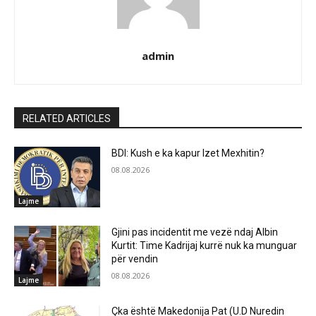
admin
RELATED ARTICLES
BDI: Kush e ka kapur Izet Mexhitin?
08.08.2026
Lajme
Gjini pas incidentit me vezë ndaj Albin
Kurtit: Time Kadrijaj kurrë nuk ka munguar
për vendin
08.08.2026
Lajme
Çka është Makedonija Pat (U.D Nuredin