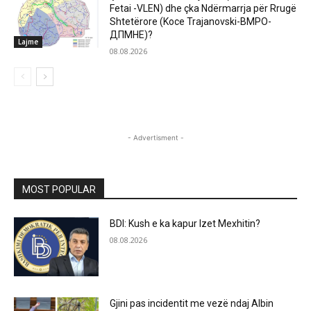
Fetai -VLEN) dhe çka Ndërmarrja për Rrugë
Shtetërore (Koce Trajanovski-ВМРО-
ДПМНЕ)?
Lajme
08.08.2026
- Advertisment -
MOST POPULAR
BDI: Kush e ka kapur Izet Mexhitin?
08.08.2026
Gjini pas incidentit me vezë ndaj Albin