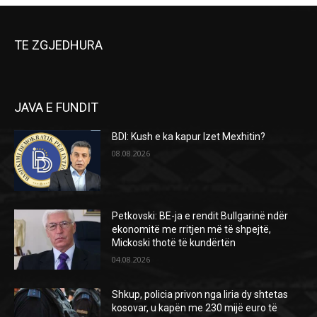
TE ZGJEDHURA
JAVA E FUNDIT
BDI: Kush e ka kapur Izet Mexhitin?
08.08.2026
Petkovski: BE-ja e rendit Bullgarinë ndër
ekonomitë me rritjen më të shpejtë,
Mickoski thotë të kundërtën
04.08.2026
Shkup, policia privon nga liria dy shtetas
kosovar, u kapën me 230 mijë euro të