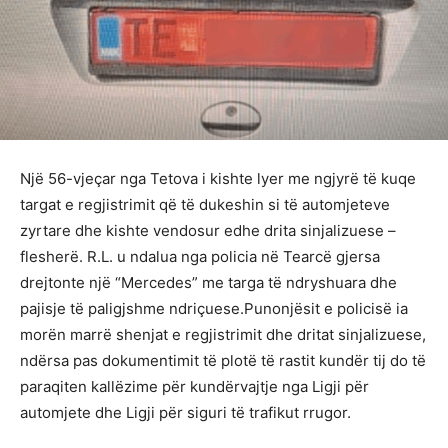
Një 56-vjeçar nga Tetova i kishte lyer me ngjyrë të kuqe
targat e regjistrimit që të dukeshin si të automjeteve
zyrtare dhe kishte vendosur edhe drita sinjalizuese –
flesherë. R.L. u ndalua nga policia në Tearcë gjersa
drejtonte një “Mercedes” me targa të ndryshuara dhe
pajisje të paligjshme ndriçuese.Punonjësit e policisë ia
morën marrë shenjat e regjistrimit dhe dritat sinjalizuese,
ndërsa pas dokumentimit të plotë të rastit kundër tij do të
paraqiten kallëzime për kundërvajtje nga Ligji për
automjete dhe Ligji për siguri të trafikut rrugor.