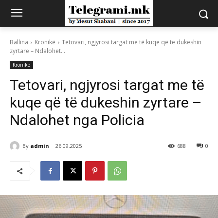
Ballina
Kronikë
Tetovari, ngjyrosi targat me të kuqe që të dukeshin
zyrtare – Ndalohet...
Kronikë
Tetovari, ngjyrosi targat me të
kuqe që të dukeshin zyrtare –
Ndalohet nga Policia
By
admin
26.09.2025
688
0