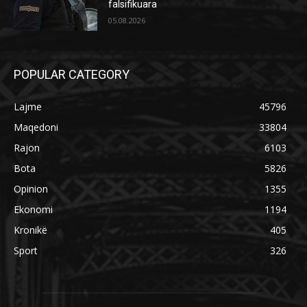
falsifikuara
05.08.2026
POPULAR CATEGORY
Lajme
45796
Maqedoni
33804
Rajon
6103
Bota
5826
Opinion
1355
Ekonomi
1194
Kronikë
405
Sport
326