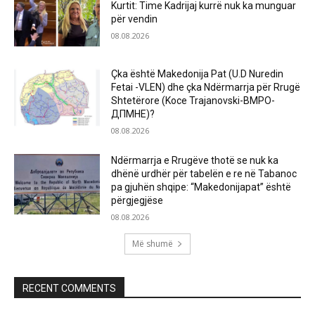
Kurtit: Time Kadrijaj kurrë nuk ka munguar
për vendin
08.08.2026
Çka është Makedonija Pat (U.D Nuredin
Fetai -VLEN) dhe çka Ndërmarrja për Rrugë
Shtetërore (Koce Trajanovski-ВМРО-
ДПМНЕ)?
08.08.2026
Ndërmarrja e Rrugëve thotë se nuk ka
dhënë urdhër për tabelën e re në Tabanoc
pa gjuhën shqipe: “Makedonijapat” është
përgjegjëse
08.08.2026
Më shumë
RECENT COMMENTS