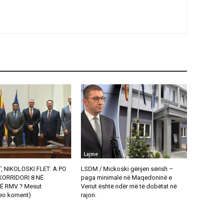
Lajme
, NIKOLOSKI FLET: A PO
LSDM / Mickoski gënjen sërish –
ORRIDORI 8 NË
paga minimale në Maqedoninë e
Ë RMV ? Mesut
Veriut është ndër më të dobëtat në
eo koment)
rajon.