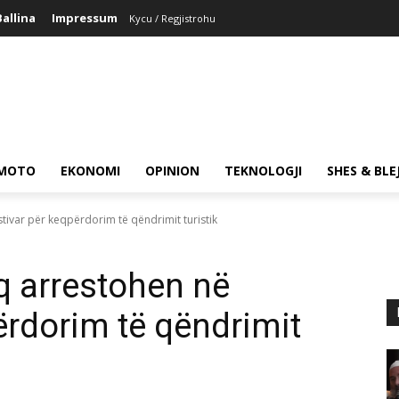
Ballina
Impressum
Kycu / Regjistrohu
MOTO
EKONOMI
OPINION
TEKNOLOGJI
SHES & BLE
tivar për keqpërdorim të qëndrimit turistik
q arrestohen në
ërdorim të qëndrimit