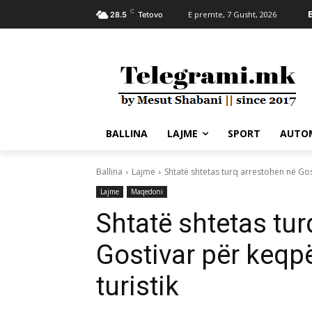
C
E premte, 7 Gusht, 2026
28.5
Tetovo
BALLINA
LAJME
SPORT
AUTO
Ballina
Lajme
Shtatë shtetas turq arrestohen në Gos
Lajme
Maqedoni
Shtatë shtetas tur
Gostivar për keqp
turistik