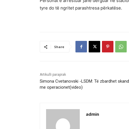
Personat e arrestuar janë dërguar në stacion
tyre do të ngritet parashtresa përkatëse.
Share
Artikulli paraprak
Simona Cvetanovski -LSDM: Të zbardhet skanda
me operacionet(video)
admin