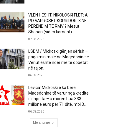
VLEN HESHT, NIKOLOSKI FLET: A
PO VARROSET KORRIDORI 8 NË
PERËNDIM TË RMV ? Mesut
Shabani(video koment)
07.08.2026
LSDM / Mickoski gënjen sërish –
paga minimale në Maqedoninë e
Veriut është ndër më të dobëtat
në rajon.
06.08.2026
Levica: Mickoski e ka bërë
Maqedoninë të varur nga kreditë
e shpejta – u morën hua 333
milionë euro për 71 ditë, mbi 3...
06.08.2026
Më shumë