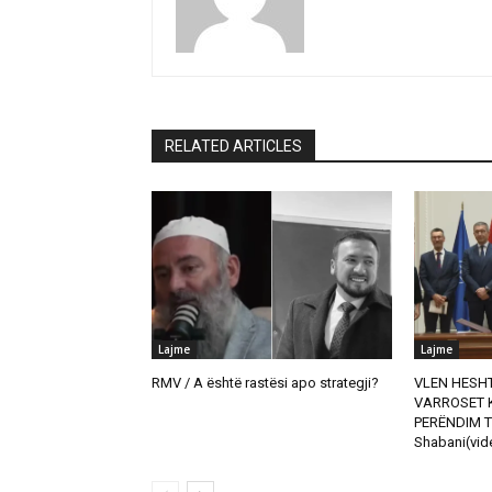
RELATED ARTICLES
Lajme
Lajme
RMV / A është rastësi apo strategji?
VLEN HESHT
VARROSET K
PERËNDIM T
Shabani(vid