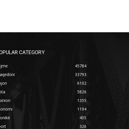
OPULAR CATEGORY
ajme
45784
aqedoni
33793
ajon
6102
ota
5826
pinion
1355
konomi
1194
onikë
405
ort
326