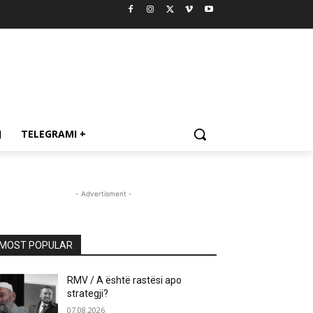
J
TELEGRAMI +
- Advertisment -
MOST POPULAR
RMV / A është rastësi apo
strategji?
07.08.2026