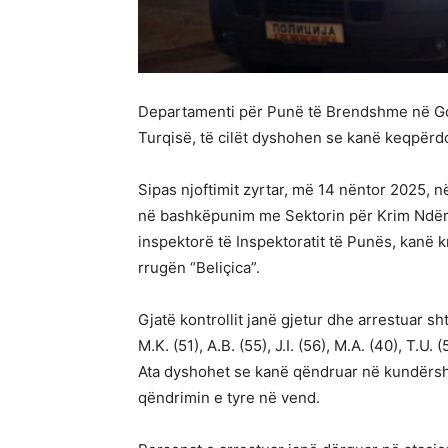
Departamenti për Punë të Brendshme në Gost
Turqisë, të cilët dyshohen se kanë keqpërdo
Sipas njoftimit zyrtar, më 14 nëntor 2025, n
në bashkëpunim me Sektorin për Krim Ndërku
inspektorë të Inspektoratit të Punës, kanë k
rrugën “Beliçica”.
Gjatë kontrollit janë gjetur dhe arrestuar s
M.K. (51), A.B. (55), J.I. (56), M.A. (40), T.U.
Ata dyshohet se kanë qëndruar në kundërsht
qëndrimin e tyre në vend.