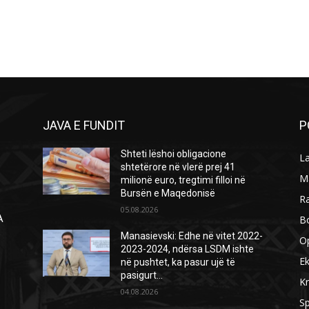
JAVA E FUNDIT
P
Shteti lëshoi obligacione
L
shtetërore në vlerë prej 41
M
milionë euro, tregtimi filloi në
Bursën e Maqedonisë
R
05.08.2026
B
A
Ë
Manasievski: Edhe në vitet 2022-
O
2023-2024, ndërsa LSDM ishte
E
në pushtet, ka pasur ujë të
pasigurt…
Kr
04.08.2026
Sp