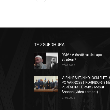
TE ZGJEDHURA
RMV / A është rastësi apo
strategji?
07.08.2026
VLEN HESHT, NIKOLOSKI FLET: 
PO VARROSET KORRIDORI 8 N
PERËNDIM TË RMV ? Mesut
Shabani(video koment)
07.08.2026