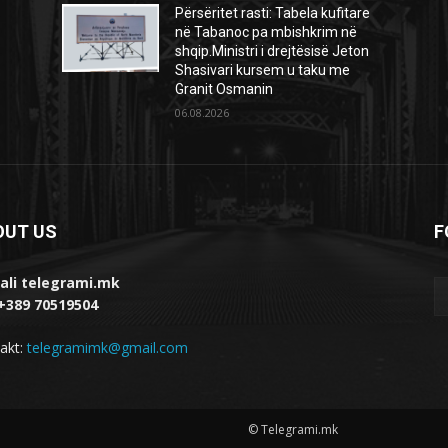
Përsëritet rasti: Tabela kufitare
në Tabanoc pa mbishkrim në
shqip.Ministri i drejtësisë Jeton
Shasivari kursem u taku me
Granit Osmanin
06.08.2026
OUT US
F
ali telegrami.mk
 +389 70519504
akt:
telegramimk@gmail.com
© Telegrami.mk