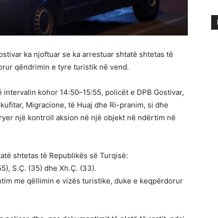
ivar ka njoftuar se ka arrestuar shtatë shtetas të
rur qëndrimin e tyre turistik në vend.
ë intervalin kohor 14:50–15:55, policët e DPB Gostivar,
fitar, Migracione, të Huaj dhe Ri-pranim, si dhe
ryer një kontroll aksion në një objekt në ndërtim në
htatë shtetas të Republikës së Turqisë:
 (55), S.Ç. (35) dhe Xh.Ç. (33).
im me qëllimin e vizës turistike, duke e keqpërdorur