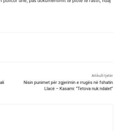
 policor dhe, pas dokumentimit të plotë të rastit, ndaj
Artikulli tjetër
li
Nisin punimet për zgjerimin e rrugës në fshatin
Llacë – Kasami: “Tetova nuk ndalet”