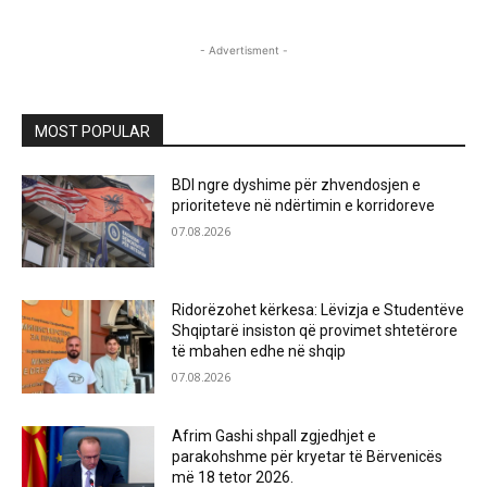
- Advertisment -
MOST POPULAR
BDI ngre dyshime për zhvendosjen e
prioriteteve në ndërtimin e korridoreve
07.08.2026
Ridorëzohet kërkesa: Lëvizja e Studentëve
Shqiptarë insiston që provimet shtetërore
të mbahen edhe në shqip
07.08.2026
Afrim Gashi shpall zgjedhjet e
parakohshme për kryetar të Bërvenicës
më 18 tetor 2026.