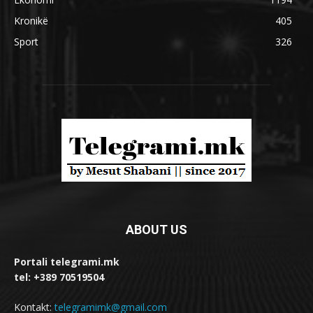
Kronikë
405
Sport
326
ABOUT US
Portali telegrami.mk
tel: +389 70519504
Kontakt:
telegramimk@gmail.com