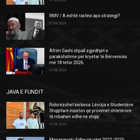
RMV / A është rastësi apo strategji?
07.08.2026
Afrim Gashi shpall zgjedhjet e
parakohshme për kryetar të Bërvenicës
më 18 tetor 2026.
07.08.2026
JAVA E FUNDIT
Ridorëzohet kërkesa: Lëvizja e Studentëve
Shqiptarë insiston që provimet shtetërore
të mbahen edhe në shqip
07.08.2026
Manasievski: Edhe në vitet 2022-2023-