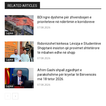
RELATED ARTICLES
BDI ngre dyshime për zhvendosjen e
prioriteteve në ndërtimin e korridoreve
07.08.2026
Lajme
Ridorëzohet kërkesa: Lëvizja e Studentëve
Shqiptarë insiston që provimet shtetërore
të mbahen edhe në shqip
07.08.2026
Lajme
Afrim Gashi shpall zgjedhjet e
parakohshme për kryetar të Bërvenicës
më 18 tetor 2026.
07.08.2026
Lajme