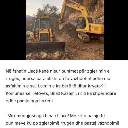
Në fshatin Llacë kanë nisur punimet për zgjerimin e
rrugës, ndërsa paralelisht do të vazhdohet edhe me
asfaltimin e saj. Lajmin e ka bërë të ditur kryetari i
Komunës së Tetovës, Bilall Kasami, i cili ka shpërndarë
edhe pamje nga terreni.
“Mirëmëngjesi nga fshati Llacë! Me këto pamje të
punimeve ku po zgjerojmë rrugën dhe pastaj vazhdojmë