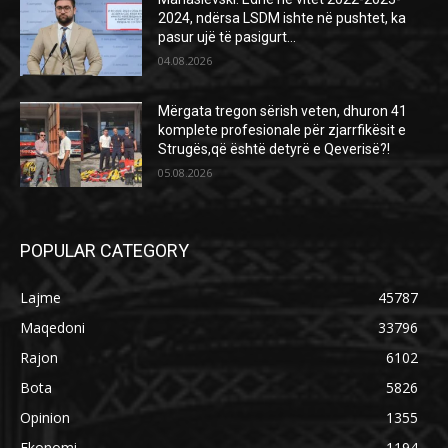
2024, ndërsa LSDM ishte në pushtet, ka
pasur ujë të pasigurt…
04.08.2026
Mërgata tregon sërish veten, dhuron 41
komplete profesionale për zjarrfikësit e
Strugës,që është detyrë e Qeverisë?!
05.08.2026
POPULAR CATEGORY
Lajme
45787
Maqedoni
33796
Rajon
6102
Bota
5826
Opinion
1355
Ekonomi
1194