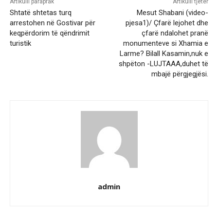
Artikulli paraprak
Artikulli tjetër
Shtatë shtetas turq
Mesut Shabani (video-
arrestohen në Gostivar për
pjesa1)/ Çfarë lejohet dhe
keqpërdorim të qëndrimit
çfarë ndalohet pranë
turistik
monumenteve si Xhamia e
Larme? Bilall Kasamin,nuk e
shpëton -LUJTAAA,duhet të
mbajë përgjegjësi.
admin