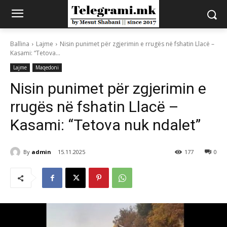
Ballina
Lajme
Nisin punimet për zgjerimin e rrugës në fshatin Llacë –
Kasami: “Tetova...
Lajme
Maqedoni
Nisin punimet për zgjerimin e
rrugës në fshatin Llacë –
Kasami: “Tetova nuk ndalet”
By
admin
15.11.2025
177
0