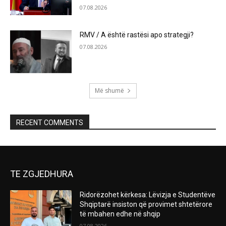
07.08.2026
RMV / A është rastësi apo strategji?
07.08.2026
Më shumë
RECENT COMMENTS
TE ZGJEDHURA
Ridorëzohet kërkesa: Lëvizja e Studentëve
Shqiptarë insiston që provimet shtetërore
të mbahen edhe në shqip
07.08.2026