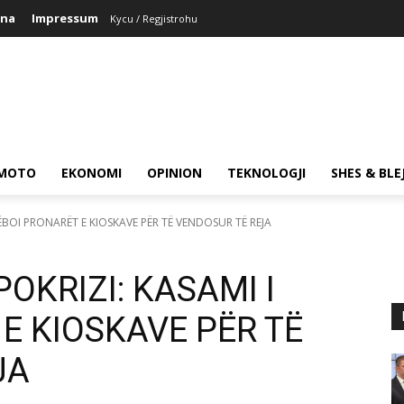
ina
Impressum
Kycu / Regjistrohu
MOTO
EKONOMI
OPINION
TEKNOLOGJI
SHES & BLE
DËBOI PRONARËT E KIOSKAVE PËR TË VENDOSUR TË REJA
POKRIZI: KASAMI I
E KIOSKAVE PËR TË
JA