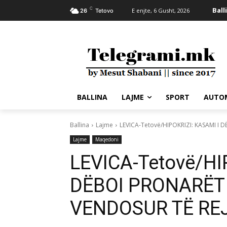
C
Ball
E enjte, 6 Gusht, 2026
26
Tetovo
BALLINA
LAJME
SPORT
AUTO
Ballina
Lajme
LEVICA-Tetovë/HIPOKRIZI: KASAMI I 
Lajme
Maqedoni
LEVICA-Tetovë/HI
DËBOI PRONARËT 
VENDOSUR TË RE