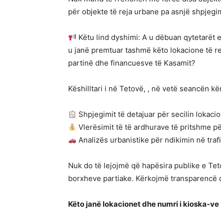
për objekte të reja urbane pa asnjë shpjegim
Këtu lind dyshimi: A u dëbuan qytetarët e
u janë premtuar tashmë këto lokacione të re
partinë dhe financuesve të Kasamit?
Këshilltari i në Tetovë, , në vetë seancën kë
Shpjegimit të detajuar për secilin lokacion
Vlerësimit të të ardhurave të pritshme 
Analizës urbanistike për ndikimin në traf
Nuk do të lejojmë që hapësira publike e Te
borxheve partiake. Kërkojmë transparencë d
Këto janë lokacionet dhe numri i kioska-ve