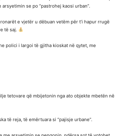
 arsyetimin se po “pastrohej kaosi urban”.
Pronarët e vjetër u dëbuan vetëm për t’i hapur rrugë
e të saj.
polici i largoi të gjitha kioskat në qytet, me
ilje tetovare që mbijetonin nga ato objekte mbetën në
ska të reja, të emërtuara si “pajisje urbane”.
e me arsyetimin se pengonin, ndërsa sot të votohet