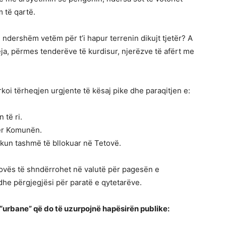
 të qartë.
 ndershëm vetëm për t’i hapur terrenin dikujt tjetër? A
ja, përmes tenderëve të kurdisur, njerëzve të afërt me
rkoi tërheqjen urgjente të kësaj pike dhe paraqitjen e:
 të ri.
për Komunën.
ikun tashmë të bllokuar në Tetovë.
tovës të shndërrohet në valutë për pagesën e
he përgjegjësi për paratë e qytetarëve.
 “urbane” që do të uzurpojnë hapësirën publike: