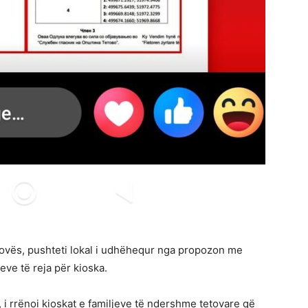
ovës, pushteti lokal i udhëhequr nga propozon me
ve të reja për kioska.
 i rrënoi kioskat e familjeve të ndershme tetovare që