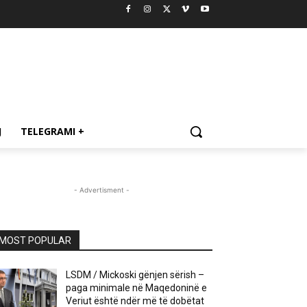
J
TELEGRAMI +
- Advertisment -
MOST POPULAR
LSDM / Mickoski gënjen sërish –
paga minimale në Maqedoninë e
Veriut është ndër më të dobëtat