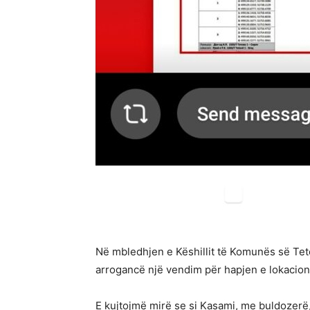
Në mbledhjen e Këshillit të Komunës së Tet
arrogancë një vendim për hapjen e lokacione
E kujtojmë mirë se si Kasami, me buldozerë,