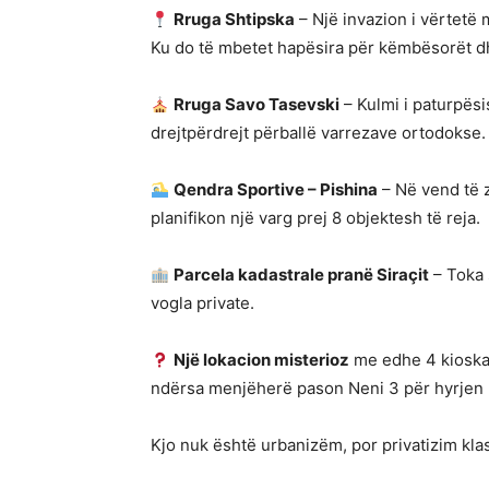
Rruga Shtipska
– Një invazion i vërtetë m
Ku do të mbetet hapësira për këmbësorët d
Rruga Savo Tasevski
– Kulmi i paturpësi
drejtpërdrejt përballë varrezave ortodokse.
Qendra Sportive – Pishina
– Në vend të z
planifikon një varg prej 8 objektesh të reja.
Parcela kadastrale pranë Siraçit
– Toka 
vogla private.
Një lokacion misterioz
me edhe 4 kioska 
ndërsa menjëherë pason Neni 3 për hyrjen u
Kjo nuk është urbanizëm, por privatizim klasi