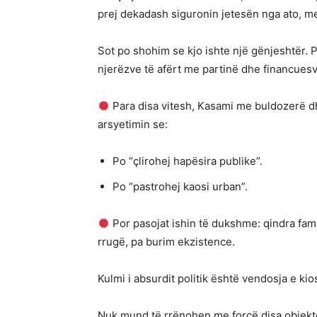
prej dekadash siguronin jetesën nga ato, me
Sot po shohim se kjo ishte një gënjeshtër. 
njerëzve të afërt me partinë dhe financuesv
Para disa vitesh, Kasami me buldozerë dhe 
arsyetimin se:
Po “çlirohej hapësira publike”.
Po “pastrohej kaosi urban”.
Por pasojat ishin të dukshme: qindra fam
rrugë, pa burim ekzistence.
Kulmi i absurdit politik është vendosja e kio
Nuk mund të rrënohen me forcë disa objekt