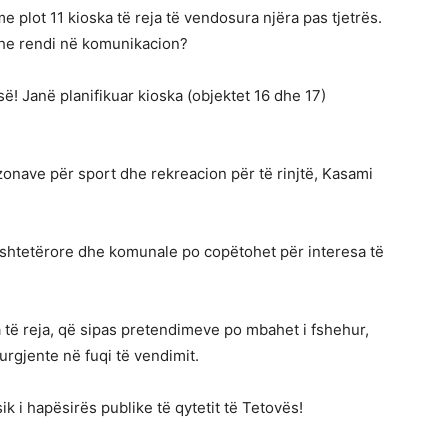
e plot 11 kioska të reja të vendosura njëra pas tjetrës.
he rendi në komunikacion?
së! Janë planifikuar kioska (objektet 16 dhe 17)
onave për sport dhe rekreacion për të rinjtë, Kasami
shtetërore dhe komunale po copëtohet për interesa të
të reja, që sipas pretendimeve po mbahet i fshehur,
rgjente në fuqi të vendimit.
k i hapësirës publike të qytetit të Tetovës!