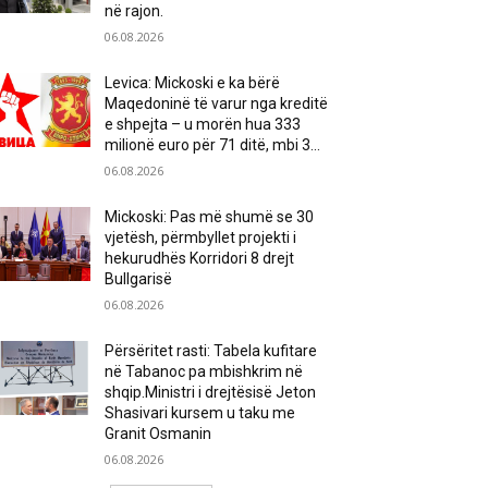
në rajon.
06.08.2026
Levica: Mickoski e ka bërë
Maqedoninë të varur nga kreditë
e shpejta – u morën hua 333
milionë euro për 71 ditë, mbi 3...
06.08.2026
Mickoski: Pas më shumë se 30
vjetësh, përmbyllet projekti i
hekurudhës Korridori 8 drejt
Bullgarisë
06.08.2026
Përsëritet rasti: Tabela kufitare
në Tabanoc pa mbishkrim në
shqip.Ministri i drejtësisë Jeton
Shasivari kursem u taku me
Granit Osmanin
06.08.2026