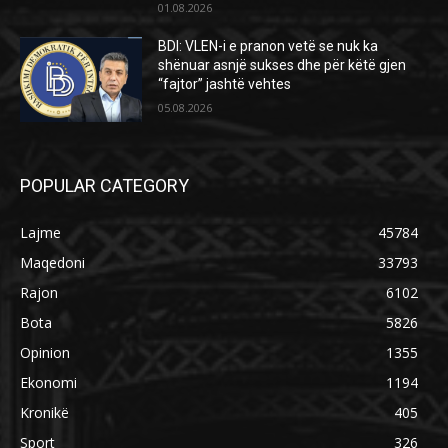
01.08.2026
BDI: VLEN-i e pranon vetë se nuk ka
shënuar asnjë sukses dhe për këtë gjen
“fajtor” jashtë vehtes
05.08.2026
POPULAR CATEGORY
Lajme
45784
Maqedoni
33793
Rajon
6102
Bota
5826
Opinion
1355
Ekonomi
1194
Kronikë
405
Sport
326