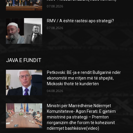
07.08.2026
RMV / A është rastësi apo strategji?
07.08.2026
JAVA E FUNDIT
Petkovski: BE-ja e rendit Bullgarinë ndër
ekonomitë me rritjen më të shpejtë,
Mickoski thotë të kundërtën
04.08.2026
Ministri për Marrëdhënie Ndërmjet
Komuniteteve- Agon Ferati: E gjetëm
ministrinë pa strategji – Premton
riorganizim dhe forcim të kohezionit
ndërmjet bashkësive(video)