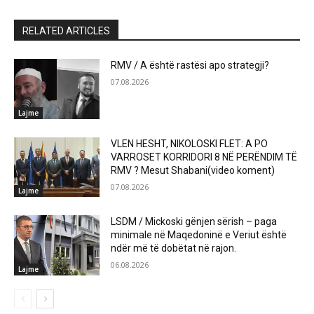
RELATED ARTICLES
RMV / A është rastësi apo strategji?
07.08.2026
Lajme
VLEN HESHT, NIKOLOSKI FLET: A PO
VARROSET KORRIDORI 8 NË PERËNDIM TË
RMV ? Mesut Shabani(video koment)
07.08.2026
Lajme
LSDM / Mickoski gënjen sërish – paga
minimale në Maqedoninë e Veriut është
ndër më të dobëtat në rajon.
06.08.2026
Lajme