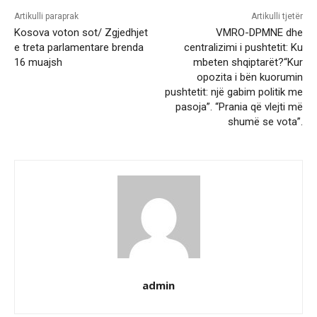
Artikulli paraprak
Artikulli tjetër
Kosova voton sot/ Zgjedhjet
VMRO-DPMNE dhe
e treta parlamentare brenda
centralizimi i pushtetit: Ku
16 muajsh
mbeten shqiptarët?“Kur
opozita i bën kuorumin
pushtetit: një gabim politik me
pasoja”. “Prania që vlejti më
shumë se vota”.
admin