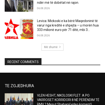
ndër më të dobëtat në rajon.
06.08.2026
Levica: Mickoski e ka bërë Maqedoninë të
varur nga kreditë e shpejta – u morën hua
333 milionë euro për 71 ditë, mbi 3...
06.08.2026
Më shumë
RECENT COMMENTS
TE ZGJEDHURA
VLEN HESHT, NIKOLOSKI FLET: A PO
VARROSET KORRIDORI 8 NË PERËNDIM TË
RMV ? Mesut Shabani(video koment)