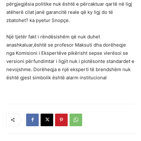
përgjegjësia politike nuk është e përcaktuar qartë në ligj
atëherë cilat janë garancitë reale që ky ligj do të
zbatohet? ka pyetur Snopçe.
Një tjetër fakt i rëndësishëm që nuk duhet
anashkaluar,është se profesor Maksuti dha dorëheqje
nga Komisioni i Ekspertëve pikërisht sepse vlerësoi se
versioni përfundimtar i ligjit nuk i plotësonte standardet e
nevojshme. Dorëheqja e një eksperti të brendshëm nuk
është gjest simbolik është alarm institucional