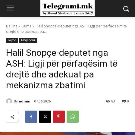
Ballina
Lajme
Halil Snopçe-deputet nga ASH: Ligji për përfaqësim të
drejtë dhe adekuat pa...
Lajme
Maqedoni
Halil Snopçe-deputet nga
ASH: Ligji për përfaqësim të
drejtë dhe adekuat pa
mekanizma zbatimi
By
admin
07.06.2026
83
0