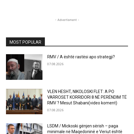
- Advertisment -
MOST POPULAR
RMV / A është rastësi apo strategji?
07.08.2026
VLEN HESHT, NIKOLOSKI FLET: A PO
VARROSET KORRIDORI 8 NË PERËNDIM TË
RMV ? Mesut Shabani(video koment)
07.08.2026
LSDM / Mickoski gënjen sërish – paga
minimale në Maqedoninë e Veriut është