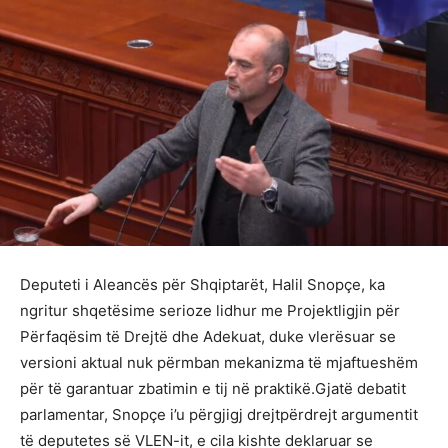
Deputeti i Aleancës për Shqiptarët, Halil Snopçe, ka
ngritur shqetësime serioze lidhur me Projektligjin për
Përfaqësim të Drejtë dhe Adekuat, duke vlerësuar se
versioni aktual nuk përmban mekanizma të mjaftueshëm
për të garantuar zbatimin e tij në praktikë.Gjatë debatit
parlamentar, Snopçe i’u përgjigj drejtpërdrejt argumentit
të deputetes së VLEN-it, e cila kishte deklaruar se