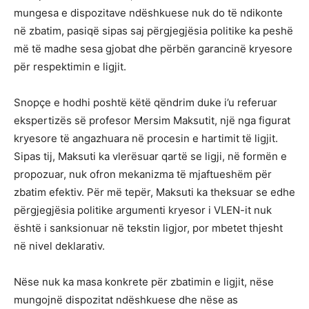
mungesa e dispozitave ndëshkuese nuk do të ndikonte
në zbatim, pasiqë sipas saj përgjegjësia politike ka peshë
më të madhe sesa gjobat dhe përbën garancinë kryesore
për respektimin e ligjit.
Snopçe e hodhi poshtë këtë qëndrim duke i’u referuar
ekspertizës së profesor Mersim Maksutit, një nga figurat
kryesore të angazhuara në procesin e hartimit të ligjit.
Sipas tij, Maksuti ka vlerësuar qartë se ligji, në formën e
propozuar, nuk ofron mekanizma të mjaftueshëm për
zbatim efektiv. Për më tepër, Maksuti ka theksuar se edhe
përgjegjësia politike argumenti kryesor i VLEN-it nuk
është i sanksionuar në tekstin ligjor, por mbetet thjesht
në nivel deklarativ.
Nëse nuk ka masa konkrete për zbatimin e ligjit, nëse
mungojnë dispozitat ndëshkuese dhe nëse as