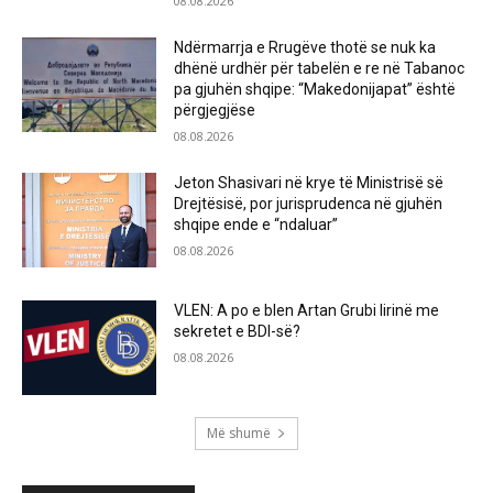
08.08.2026
Ndërmarrja e Rrugëve thotë se nuk ka
dhënë urdhër për tabelën e re në Tabanoc
pa gjuhën shqipe: “Makedonijapat” është
përgjegjëse
08.08.2026
Jeton Shasivari në krye të Ministrisë së
Drejtësisë, por jurisprudenca në gjuhën
shqipe ende e “ndaluar”
08.08.2026
VLEN: A po e blen Artan Grubi lirinë me
sekretet e BDI-së?
08.08.2026
Më shumë