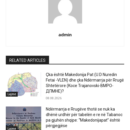
admin
RELATED ARTICLES
Çka është Makedonija Pat (U.D Nuredin
Fetai -VLEN) dhe çka Ndërmarrja për Rrugë
Shtetërore (Koce Trajanovski-ВМРО-
ДПМНЕ)?
Lajme
08.08.2026
Ndërmarrja e Rrugëve thotë se nuk ka
dhënë urdhër për tabelën e re në Tabanoc
pa gjuhën shqipe: “Makedonijapat” është
përgjegjëse
Lajme