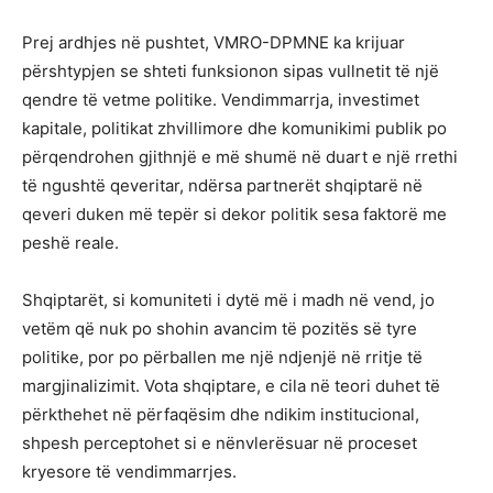
Prej ardhjes në pushtet, VMRO-DPMNE ka krijuar
përshtypjen se shteti funksionon sipas vullnetit të një
qendre të vetme politike. Vendimmarrja, investimet
kapitale, politikat zhvillimore dhe komunikimi publik po
përqendrohen gjithnjë e më shumë në duart e një rrethi
të ngushtë qeveritar, ndërsa partnerët shqiptarë në
qeveri duken më tepër si dekor politik sesa faktorë me
peshë reale.
Shqiptarët, si komuniteti i dytë më i madh në vend, jo
vetëm që nuk po shohin avancim të pozitës së tyre
politike, por po përballen me një ndjenjë në rritje të
margjinalizimit. Vota shqiptare, e cila në teori duhet të
përkthehet në përfaqësim dhe ndikim institucional,
shpesh perceptohet si e nënvlerësuar në proceset
kryesore të vendimmarrjes.