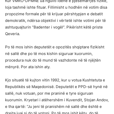
Kur VMRO-DPMNE ua nguliti idenë e pjesëmarrjes fizike,
loja tashmë ishte fituar. Fillimisht u hodhën në votim disa
propozime formale për të krijuar përshtypjen e debatit
demokratik, ndërsa objektivi i vërtetë ishte votimi për të
ashtuquajturin “Badenter i vogël”. Pikërisht këtë priste
Qeveria.
Po të mos ishin deputetët e opozitës shqiptare fizikisht
në sallë dhe po të mos kishin siguruar kuorumin,
procedura nuk do të mund të vazhdonte në të njëjtën
mënyrë. Por ata ishin aty.
Kjo situatë të kujton vitin 1992, kur u votua Kushtetuta e
Republikës së Maqedonisë. Deputetët e PPD-së hynë në
sallë, nuk votuan, por me praninë e tyre siguruan
kuorumin. Kryetari i atëhershëm i Kuvendit, Stojan Andov,
e tha qartë: “Ju jeni të pranishëm në sallë dhe është e
drejta juaj si do të votoni. Po të mos ishit këtu, do të