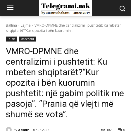
Ballina
Lajme
VMRO-DPMNE dhe centralizimi i pushtetit: Ku mbeten
shqiptarët?“Kur opozita i bën kuorumin...
Lajme
Maqedoni
VMRO-DPMNE dhe
centralizimi i pushtetit: Ku
mbeten shqiptarët?“Kur
opozita i bën kuorumin
pushtetit: një gabim politik me
pasoja”. “Prania që vlejti më
shumë se vota”.
By
admin
07.06.2026
102
0