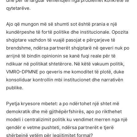
dhe për të larguar vëmendjen nga problemet konkrete të
qytetarëve.
Ajo që mungon më së shumti sot është prania e një
kundërpeshe të fortë politike dhe institucionale. Opozita
shqiptare vazhdon të vuajë pasojat e përçarjeve të
brendshme, ndërsa partnerët shqiptarë në qeveri nuk po
arrijnë të bindin opinionin se kanë fuqi reale për të
ndikuar në politikat shtetërore. Në këtë vakuum politik,
VMRO-DPMNE po qeveris me komoditet të plotë, duke
konsoliduar kontrollin mbi institucionet dhe narrativën
publike.
Pyetja kryesore mbetet: a po ndërtohet një shtet më
demokratik dhe më gjithëpërfshirës, apo po rikthehet
modeli i centralizimit politik ku vendimet merren nga një
qendër e vetme pushteti, ndërsa partnerët e tjerë
shërbejnë vetëm për legjitimitet formal?