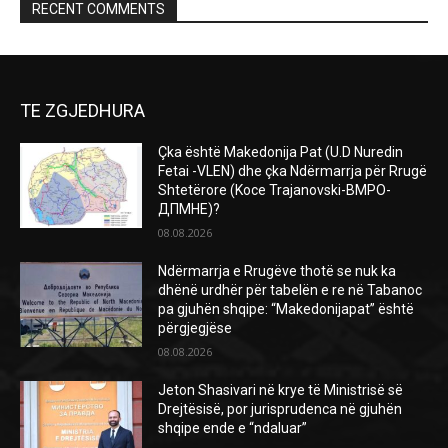
RECENT COMMENTS
TE ZGJEDHURA
Çka është Makedonija Pat (U.D Nuredin
Fetai -VLEN) dhe çka Ndërmarrja për Rrugë
Shtetërore (Koce Trajanovski-ВМРО-
ДПМНЕ)?
08.08.2026
Ndërmarrja e Rrugëve thotë se nuk ka
dhënë urdhër për tabelën e re në Tabanoc
pa gjuhën shqipe: “Makedonijapat” është
përgjegjëse
08.08.2026
Jeton Shasivari në krye të Ministrisë së
Drejtësisë, por jurisprudenca në gjuhën
shqipe ende e “ndaluar”