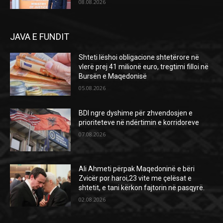
08.08.2026
JAVA E FUNDIT
Shteti lëshoi obligacione shtetërore në
vlerë prej 41 milionë euro, tregtimi filloi në
Bursën e Maqedonisë
05.08.2026
BDI ngre dyshime për zhvendosjen e
prioriteteve në ndërtimin e korridoreve
07.08.2026
Ali Ahmeti përpak Maqedoninë e bëri
Zvicër por haroi,23 vite me çelësat e
shtetit, e tani kërkon fajtorin në pasqyrë.
02.08.2026