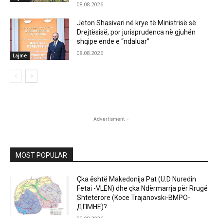
08.08.2026
Jeton Shasivari në krye të Ministrisë së
Drejtësisë, por jurisprudenca në gjuhën
shqipe ende e “ndaluar”
08.08.2026
Lajme
- Advertisment -
MOST POPULAR
Çka është Makedonija Pat (U.D Nuredin
Fetai -VLEN) dhe çka Ndërmarrja për Rrugë
Shtetërore (Koce Trajanovski-ВМРО-
ДПМНЕ)?