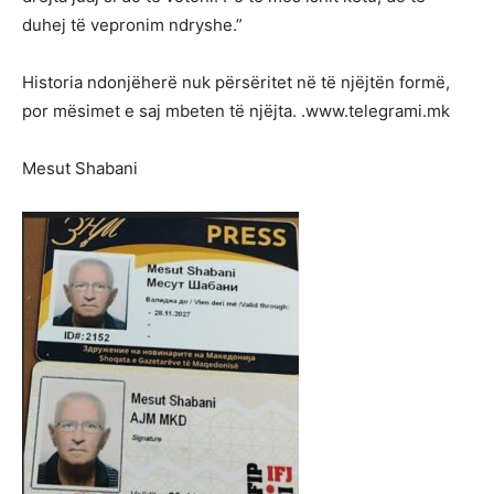
duhej të vepronim ndryshe.”
Historia ndonjëherë nuk përsëritet në të njëjtën formë,
por mësimet e saj mbeten të njëjta. .www.telegrami.mk
Mesut Shabani