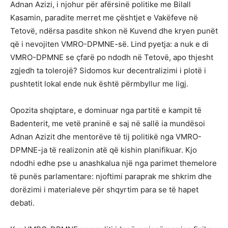
Adnan Azizi, i njohur për afërsinë politike me Bilall
Kasamin, paradite merret me çështjet e Vakëfeve në
Tetovë, ndërsa pasdite shkon në Kuvend dhe kryen punët
që i nevojiten VMRO-DPMNE-së. Lind pyetja: a nuk e di
VMRO-DPMNE se çfarë po ndodh në Tetovë, apo thjesht
zgjedh ta tolerojë? Sidomos kur decentralizimi i plotë i
pushtetit lokal ende nuk është përmbyllur me ligj.
Opozita shqiptare, e dominuar nga partitë e kampit të
Badenterit, me vetë praninë e saj në sallë ia mundësoi
Adnan Azizit dhe mentorëve të tij politikë nga VMRO-
DPMNE-ja të realizonin atë që kishin planifikuar. Kjo
ndodhi edhe pse u anashkalua një nga parimet themelore
të punës parlamentare: njoftimi paraprak me shkrim dhe
dorëzimi i materialeve për shqyrtim para se të hapet
debati.