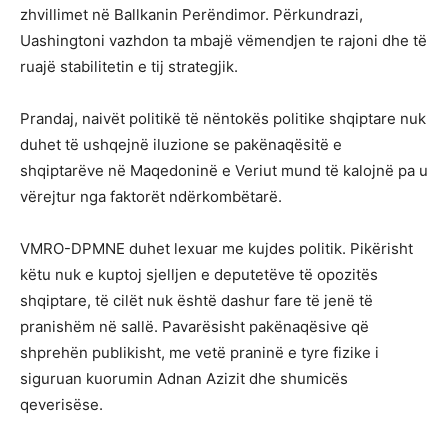
zhvillimet në Ballkanin Perëndimor. Përkundrazi,
Uashingtoni vazhdon ta mbajë vëmendjen te rajoni dhe të
ruajë stabilitetin e tij strategjik.
Prandaj, naivët politikë të nëntokës politike shqiptare nuk
duhet të ushqejnë iluzione se pakënaqësitë e
shqiptarëve në Maqedoninë e Veriut mund të kalojnë pa u
vërejtur nga faktorët ndërkombëtarë.
VMRO-DPMNE duhet lexuar me kujdes politik. Pikërisht
këtu nuk e kuptoj sjelljen e deputetëve të opozitës
shqiptare, të cilët nuk është dashur fare të jenë të
pranishëm në sallë. Pavarësisht pakënaqësive që
shprehën publikisht, me vetë praninë e tyre fizike i
siguruan kuorumin Adnan Azizit dhe shumicës
qeverisëse.