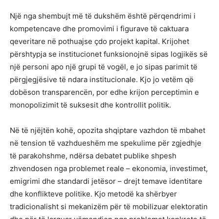
Një nga shembujt më të dukshëm është përqendrimi i
kompetencave dhe promovimi i figurave të caktuara
qeveritare në pothuajse çdo projekt kapital. Krijohet
përshtypja se institucionet funksionojnë sipas logjikës së
një personi apo një grupi të vogël, e jo sipas parimit të
përgjegjësive të ndara institucionale. Kjo jo vetëm që
dobëson transparencën, por edhe krijon perceptimin e
monopolizimit të suksesit dhe kontrollit politik.
Në të njëjtën kohë, opozita shqiptare vazhdon të mbahet
në tension të vazhdueshëm me spekulime për zgjedhje
të parakohshme, ndërsa debatet publike shpesh
zhvendosen nga problemet reale – ekonomia, investimet,
emigrimi dhe standardi jetësor – drejt temave identitare
dhe konflikteve politike. Kjo metodë ka shërbyer
tradicionalisht si mekanizëm për të mobilizuar elektoratin