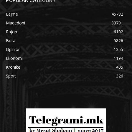
POPULAR CATEGORY
Lajme
45782
Maqedoni
33791
Rajon
6102
Bota
5826
Opinion
1355
Ekonomi
1194
Kronikë
405
Sport
326