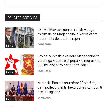
RELATED ARTICLES
LSDM / Mickoski gënjen sërish – paga
minimale në Maqedoninë e Veriut është
ndër më të dobëtat në rajon.
06.08.2026
Lajme
Levica: Mickoski e ka bërë Maqedoninë të
varur nga kreditë e shpejta – u morën hua
333 milionë euro për 71 ditë, mbi 3...
06.08.2026
Lajme
Mickoski: Pas më shumë se 30 vjetësh,
përmbyllet projekti i hekurudhës Korridori 8
drejt Bullgarisë
06.08.2026
Lajme