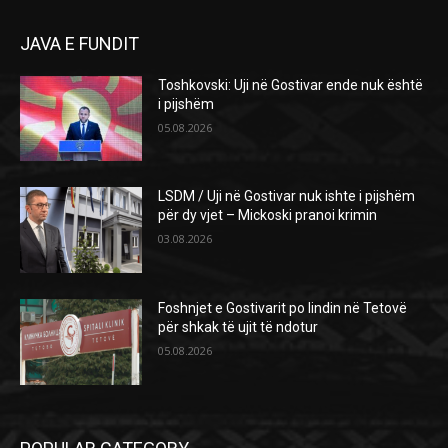
JAVA E FUNDIT
Toshkovski: Uji në Gostivar ende nuk është
i pijshëm
05.08.2026
LSDM / Uji në Gostivar nuk ishte i pijshëm
për dy vjet – Mickoski pranoi krimin
03.08.2026
Foshnjet e Gostivarit po lindin në Tetovë
për shkak të ujit të ndotur
05.08.2026