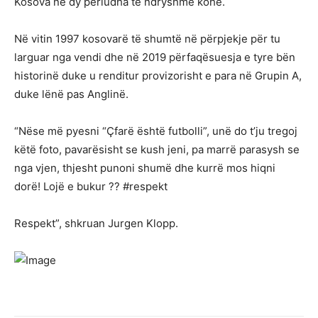
Kosova në dy periudha të ndryshme kohe.
Në vitin 1997 kosovarë të shumtë në përpjekje për tu
larguar nga vendi dhe në 2019 përfaqësuesja e tyre bën
historinë duke u renditur provizorisht e para në Grupin A,
duke lënë pas Anglinë.
“Nëse më pyesni “Çfarë është futbolli”, unë do t’ju tregoj
këtë foto, pavarësisht se kush jeni, pa marrë parasysh se
nga vjen, thjesht punoni shumë dhe kurrë mos hiqni
dorë! Lojë e bukur ?? #respekt
Respekt”, shkruan Jurgen Klopp.