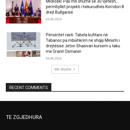
Mickoski: Pas më shumë se 30 vjetësh,
përmbyllet projekti i hekurudhës Korridori 8
drejt Bullgarisë
06.08.2026
Përsëritet rasti: Tabela kufitare në
Tabanoc pa mbishkrim në shqip.Ministri i
drejtësisë Jeton Shasivari kursem u taku
me Granit Osmanin
06.08.2026
Më shumë
RECENT COMMENTS
TE ZGJEDHURA