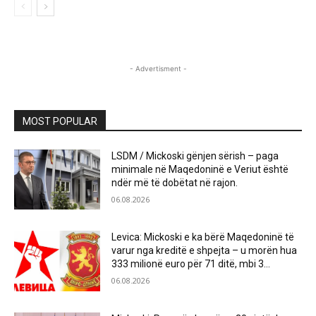
- Advertisment -
MOST POPULAR
LSDM / Mickoski gënjen sërish – paga
minimale në Maqedoninë e Veriut është
ndër më të dobëtat në rajon.
06.08.2026
Levica: Mickoski e ka bërë Maqedoninë të
varur nga kreditë e shpejta – u morën hua
333 milionë euro për 71 ditë, mbi 3...
06.08.2026