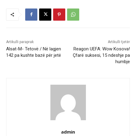
Artikulli paraprak
Artikulli tjetër
Alsat-M- Tetovë / Në lagjen
Reagon UEFA: Wow Kosova!
142 pa kushte bazë për jetë
Çfarë suksesi, 15 ndeshje pa
humbje
admin