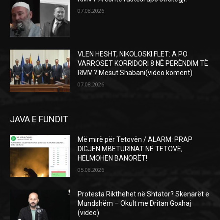
07.08.2026
VLEN HESHT, NIKOLOSKI FLET: A PO
VARROSET KORRIDORI 8 NË PERËNDIM TË
RMV ? Mesut Shabani(video koment)
07.08.2026
JAVA E FUNDIT
Më mirë për Tetovën / ALARM: PRAP
DIGJEN MBETURINAT NË TETOVË,
HELMOHEN BANORËT!
05.08.2026
Protesta Rikthehet në Shtator? Skenarët e
Mundshëm – Okult me Dritan Goxhaj
(video)