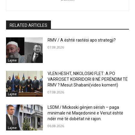
RELATED ARTICLES
RMV / A është rastësi apo strategji?
07.08.2026
Lajme
VLEN HESHT, NIKOLOSKI FLET: A PO
VARROSET KORRIDORI 8 NË PERËNDIM TË
RMV ? Mesut Shabani(video koment)
07.08.2026
Lajme
LSDM / Mickoski gënjen sërish – paga
minimale në Maqedoninë e Veriut është
ndër më të dobëtat në rajon.
06.08.2026
Lajme