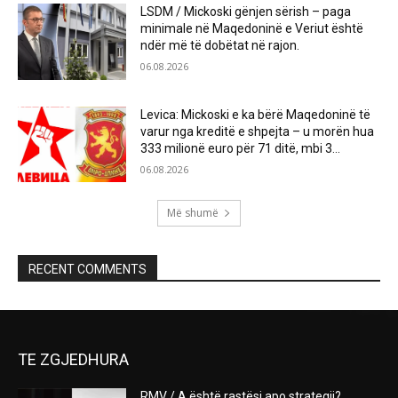
LSDM / Mickoski gënjen sërish – paga
minimale në Maqedoninë e Veriut është
ndër më të dobëtat në rajon.
06.08.2026
Levica: Mickoski e ka bërë Maqedoninë të
varur nga kreditë e shpejta – u morën hua
333 milionë euro për 71 ditë, mbi 3...
06.08.2026
Më shumë
RECENT COMMENTS
TE ZGJEDHURA
RMV / A është rastësi apo strategji?