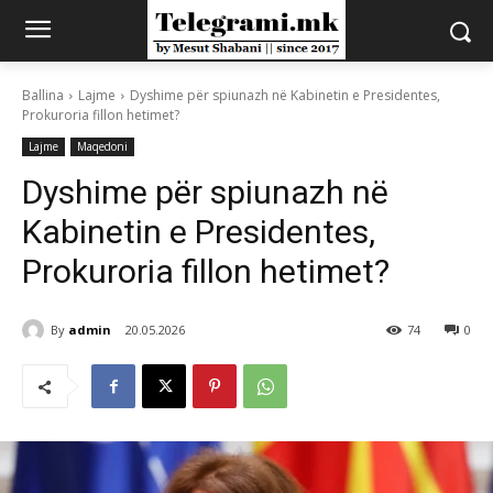
Ballina
Lajme
Dyshime për spiunazh në Kabinetin e Presidentes,
Prokuroria fillon hetimet?
Lajme
Maqedoni
Dyshime për spiunazh në
Kabinetin e Presidentes,
Prokuroria fillon hetimet?
By
admin
20.05.2026
74
0