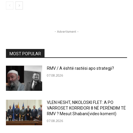
- Advertisment -
MOST POPULAR
RMV / A është rastësi apo strategji?
07.08.2026
VLEN HESHT, NIKOLOSKI FLET: A PO
VARROSET KORRIDORI 8 NË PERËNDIM TË
RMV ? Mesut Shabani(video koment)
07.08.2026