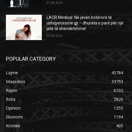
01.08.2026
LAOR Medical: Në javën botërore të
ushqyerjesme gji – dhurata e parë për një
jetë të shëndetshme!
04.08.2026
POPULAR CATEGORY
Lajme
45784
Maqedoni
33793
Rajon
6102
Bota
5826
Opinion
1355
Ekonomi
1194
Kronikë
405