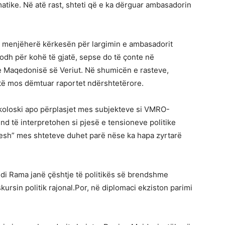
tike. Në atë rast, shteti që e ka dërguar ambasadorin
ë menjëherë kërkesën për largimin e ambasadorit
dodh për kohë të gjatë, sepse do të çonte në
e Maqedonisë së Veriut. Në shumicën e rasteve,
të mos dëmtuar raportet ndërshtetërore.
ikoloski apo përplasjet mes subjekteve si VMRO-
 të interpretohen si pjesë e tensioneve politike
ortesh” mes shteteve duhet parë nëse ka hapa zyrtarë
 Edi Rama janë çështje të politikës së brendshme
ursin politik rajonal.Por, në diplomaci ekziston parimi