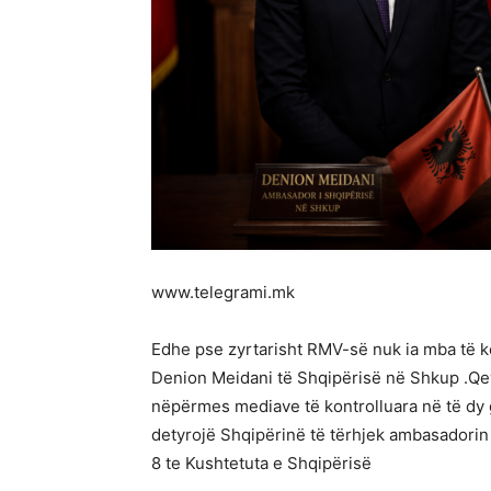
www.telegrami.mk
Edhe pse zyrtarisht RMV-së nuk ia mba të
Denion Meidani të Shqipërisë në Shkup .Qe
nëpërmes mediave të kontrolluara në të dy 
detyrojë Shqipërinë të tërhjek ambasadorin i
8 te Kushtetuta e Shqipërisë