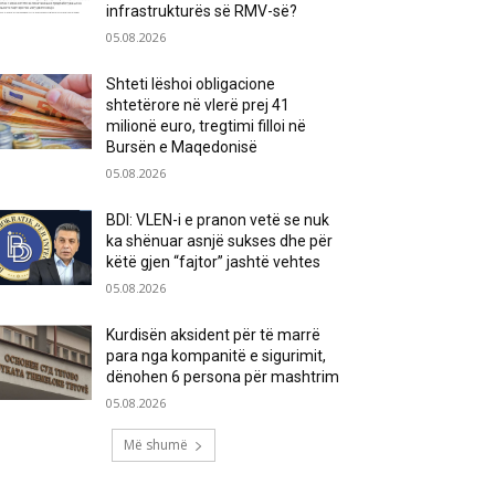
infrastrukturës së RMV-së?
05.08.2026
Shteti lëshoi obligacione
shtetërore në vlerë prej 41
milionë euro, tregtimi filloi në
Bursën e Maqedonisë
05.08.2026
BDI: VLEN-i e pranon vetë se nuk
ka shënuar asnjë sukses dhe për
këtë gjen “fajtor” jashtë vehtes
05.08.2026
Kurdisën aksident për të marrë
para nga kompanitë e sigurimit,
dënohen 6 persona për mashtrim
05.08.2026
Më shumë