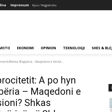
lina
Impressum
Kycu / Regjistrohu
MOTO
EKONOMI
OPINION
TEKNOLOGJI
SHES & BLE
 marrëdhënia Shqipëria – Maqedoni e Veriut...
rocitetit: A po hyn
përia – Maqedoni e
sioni? Shkas