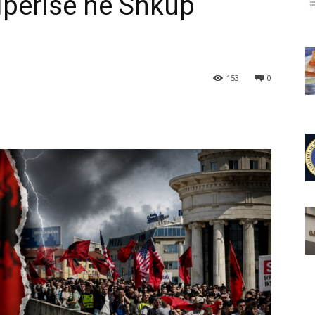
ipërisë në Shkup
153
0