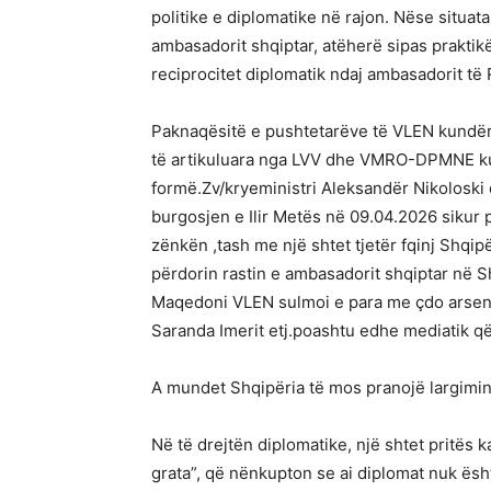
politike e diplomatike në rajon. Nëse situat
ambasadorit shqiptar, atëherë sipas prakti
reciprocitet diplomatik ndaj ambasadorit të
Paknaqësitë e pushtetarëve të VLEN kundër
të artikuluara nga LVV dhe VMRO-DPMNE ku
formë.Zv/kryeministri Aleksandër Nikolosk
burgosjen e Ilir Metës në 09.04.2026 sikur p
zënkën ,tash me një shtet tjetër fqinj Shqipë
përdorin rastin e ambasadorit shqiptar në S
Maqedoni VLEN sulmoi e para me çdo arsenal s
Saranda Imerit etj.poashtu edhe mediatik që
A mundet Shqipëria të mos pranojë largimin
Në të drejtën diplomatike, një shtet pritës 
grata”, që nënkupton se ai diplomat nuk ës