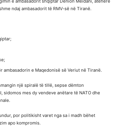
gimin e ambasadorit shqiptar Denion Meidani, atëherë
shme ndaj ambasadorit të RMV-së në Tiranë.
iptar;
ke;
ër ambasadorin e Maqedonisë së Veriut në Tiranë.
hmangin një spiralë të tillë, sepse dëmton
al, sidomos mes dy vendeve anëtare të NATO dhe
nale.
undur, por politikisht varet nga sa i madh bëhet
lëzim apo kompromis.