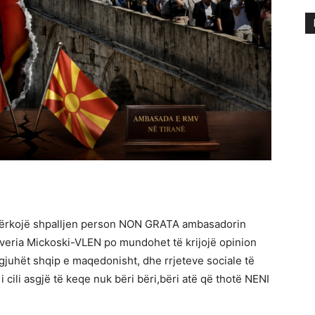
 kërkojë shpalljen person NON GRATA ambasadorin
veria Mickoski-VLEN po mundohet të krijojë opinion
gjuhët shqip e maqedonisht, dhe rrjeteve sociale të
 cili asgjë të keqe nuk bëri bëri,bëri atë që thotë NENI