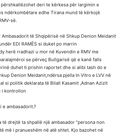
a përshkallëzohet deri te kërkesa për largimin e
kës ndërkombëtare edhe Tirana mund të kërkojë
 RMV-së.
 Ambasadorit të Shqipërisë në Shkup Denion Meidanit
ndër EDI RAMËS si duket po marrin
i dy herë rradhazi u mor në Kuvendin e RMV me
aralajmëroi se përveç Bullgarisë që e kanë falls
rinë duhet ti prishin raportet dhe si alibi tash do e
hkup Denion Meidanit,ndërsa pjella In Vitro e LVV në
i politik deklarata të Bilall Kasamit ,Adnan Azizit
 i kontrollon
i e ambasadorit.?
ka të drejtë ta shpallë një ambasador “persona non
htë më i pranueshëm në atë shtet. Kjo bazohet në