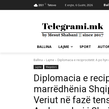
C
Bal
E enjte, 6 Gusht, 2026
20.1
Tetovo
BALLINA
LAJME
SPORT
AUTO
Ballina
Lajme
Diplomacia e reciprocitetit: A po hyn
Lajme
Maqedoni
Diplomacia e recip
marrëdhënia Shqi
Veriut në fazë ten