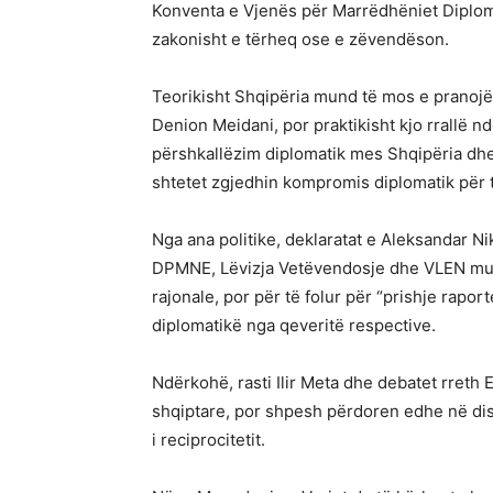
Konventa e Vjenës për Marrëdhëniet Diploma
zakonisht e tërheq ose e zëvendëson.
Teorikisht Shqipëria mund të mos e pranoj
Denion Meidani, por praktikisht kjo rrallë n
përshkallëzim diplomatik mes Shqipëria dh
shtetet zgjedhin kompromis diplomatik për 
Nga ana politike, deklaratat e Aleksandar N
DPMNE, Lëvizja Vetëvendosje dhe VLEN mund
rajonale, por për të folur për “prishje rap
diplomatikë nga qeveritë respective.
Ndërkohë, rasti Ilir Meta dhe debatet rreth
shqiptare, por shpesh përdoren edhe në disk
i reciprocitetit.