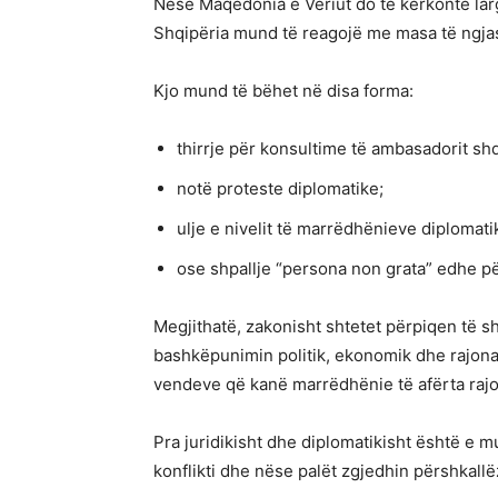
Nëse Maqedonia e Veriut do të kërkonte lar
Shqipëria mund të reagojë me masa të ngja
Kjo mund të bëhet në disa forma:
thirrje për konsultime të ambasadorit shq
notë proteste diplomatike;
ulje e nivelit të marrëdhënieve diplomati
ose shpallje “persona non grata” edhe p
Megjithatë, zakonisht shtetet përpiqen të s
bashkëpunimin politik, ekonomik dhe rajon
vendeve që kanë marrëdhënie të afërta rajo
Pra juridikisht dhe diplomatikisht është e m
konflikti dhe nëse palët zgjedhin përshkal