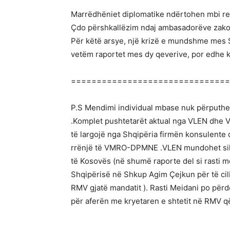
Marrëdhëniet diplomatike ndërtohen mbi resp
Çdo përshkallëzim ndaj ambasadorëve zakoni
Për këtë arsye, një krizë e mundshme mes 
vetëm raportet mes dy qeverive, por edhe 
===============================
P.S Mendimi individual mbase nuk përputhet
.Komplet pushtetarët aktual nga VLEN dhe 
të largojë nga Shqipëria firmën konsulente 
rrënjë të VMRO-DPMNE .VLEN mundohet siku
të Kosovës (në shumë raporte del si rasti m
Shqipërisë në Shkup Agim Çejkun për të cil
RMV gjatë mandatit ). Rasti Meidani po për
për aferën me kryetaren e shtetit në RMV q