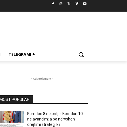
J
TELEGRAMI +
- Advertisment -
MOST POPULAR
Korridori 8 në pritje, Korridori 10
në avancim: a po ndryshon
drejtimi strategjik i