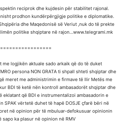
ektin reciprok dhe kujdesin për stabilitet rajonal.
sht prodhon kundërpërgjigje politike e diplomatike.
Shqipëria dhe Maqedonisë së Veriut ,nuk do të prekte
klimën politike shqiptare në rajon…www.telegrami.mk
=================
 me logjikën aktuale sado arkaik që do të duket
VMRO persona NON GRATA ti shpall shteti shqiptar dhe
që meret me administrimin e firmave të Ilir Metës me
r BDI të ketë nën kontroll ambasadorët shqiptar dhe
ë eklatant që BDI e instrumentalizoi ambasadorin e
in SPAK vërtetë duhet të hapë DOSJE çfarë bëri në
doret në opinion për të mbuluar-defokusuar opinionin
ë sapo ka plasur në opinion në RMV