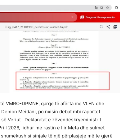
ë të VMRO-DPMNE, qarqe të afërta me VLEN dhe
 Denion Meidani, po nxisin debat mbi raportet
ë Veriut . Deklaratat e zëvendëskryeministrit
ll 2026, lidhur me rastin e Ilir Meta dhe sulmet
 shumëkush si sinjale të një përplasjeje më të gjerë