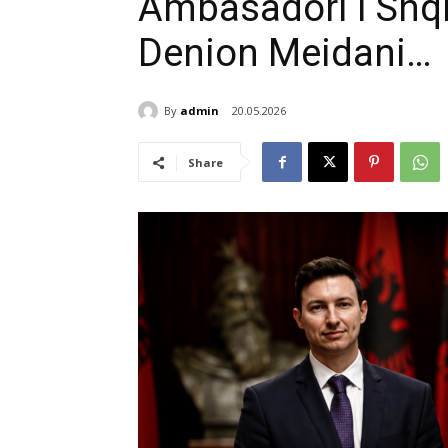
Ambasadori i Shq
Denion Meidani…
By
admin
20.05.2026
Share