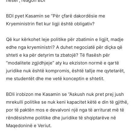
nesër’, reagon BDI
BDI pyet Kasamin se ‘’Për çfarë dakordësie me
Kryeministrin flet kur ligji është obligativ?
Që kur kërkohet leje politike për zbatimin e ligjit, madje
edhe nga kryeministri? A duhet negociatë për diçka që
shteti e ka për detyrim ta zbatojë? Të flasësh për
“modalitete zgjidhjeje” aty ku ekziston normë e qartë
juridike nuk është kompromis, është tallje me qytetarët,
me studentët dhe me vetë konceptin e shtetit.
BDIi irobizon me Kasamin se ‘’Askush nuk pret prej jush
mrekulli politike se nuk keni kapacitet këtë e din të gjithë,
por të paktën mos e devalvoni një nga të arriturat më të
rëndësishme politike dhe juridike të shqiptarëve në
Maqedoninë e Veriut.