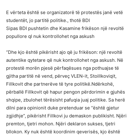
E vërteta është se organizatorë të protestës janë vetë
studentët, jo partitë politike., thotë BDI
Sipas BDI pushtetin dhe Kasamine frikëson një revoltë
popullore ql nuk kontrollohet nga askush
‘’Dhe kjo është pikërisht ajo që ju frikëson: një revoltë
autentike qytetare që nuk kontrollohet nga askush. Në
protestë morën pjesë përfaqësues nga pothuajse të
gjitha partitë në vend, përveç VLEN-it, Stoillkoviqit,
Fillkovit dhe partnerëve të tyre politikë.Ndërkohë,
përballë Fillkovit që hapur pengon përdorimin e gjuhës
shqipe, zbulohet tërësisht pafuqia juaj politike. Sa herë
dilni para opinionit duke pretenduar se “është gjetur
zgjidhje”, pikërisht Fillkovi ju demaskon publikisht. Njëri
premton, tjetri mohon. Njëri deklaron sukses, tjetri
bllokon. Ky nuk është koordinim qeverisës, kjo është