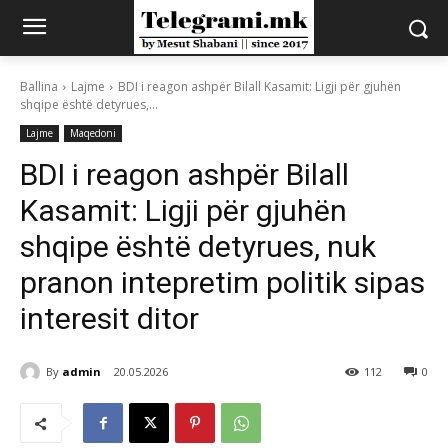
Ballina
Lajme
BDI i reagon ashpër Bilall Kasamit: Ligji për gjuhën
shqipe është detyrues,...
Lajme
Maqedoni
BDI i reagon ashpër Bilall
Kasamit: Ligji për gjuhën
shqipe është detyrues, nuk
pranon intepretim politik sipas
interesit ditor
By
admin
20.05.2026
112
0