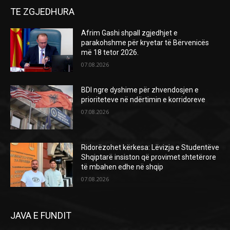
TE ZGJEDHURA
Afrim Gashi shpall zgjedhjet e
parakohshme për kryetar të Bërvenicës
më 18 tetor 2026.
07.08.2026
BDI ngre dyshime për zhvendosjen e
prioriteteve në ndërtimin e korridoreve
07.08.2026
Ridorëzohet kërkesa: Lëvizja e Studentëve
Shqiptarë insiston që provimet shtetërore
të mbahen edhe në shqip
07.08.2026
JAVA E FUNDIT