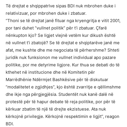
Të drejtat e shqippatrlve sipas BDI nuk mbrohen duke i
relativizuar, por mbrohen duke i zbatuar.
‘’Thoni se të drejtat janë fituar nga kryengritja e vitit 2001,
por tani duhet “vullnet politik” për t’i zbatuar. Çfarë
nënkupton kjo? Se ligjet vlejnë vetëm kur dikush është
në vullnet t’i zbatojë? Se të drejtat e shqiptarëve janë me
afat, me kushte dhe me negociata të përhershme? Shteti
juridik nuk funksionon me vullnet individual apo pazare
politike, por me detyrime ligjore. Kur thua se debati do të
kthehet në institucione dhe në Komitetin për
Marrëdhënie Ndërmjet Bashkësive për të diskutuar
“modalitetet e zgjidhjes”, kjo është zvarritje e qëllimshme
dhe ikje nga përgjegjësia. Studentët nuk kanë dalë në
protestë për të hapur debate të reja politike, por për të
kërkuar zbatim të një të drejte ekzistuese. Ata nuk
kërkojnë privilegje. Kërkojnë respektimin e ligjit’’, reagon
BDI.