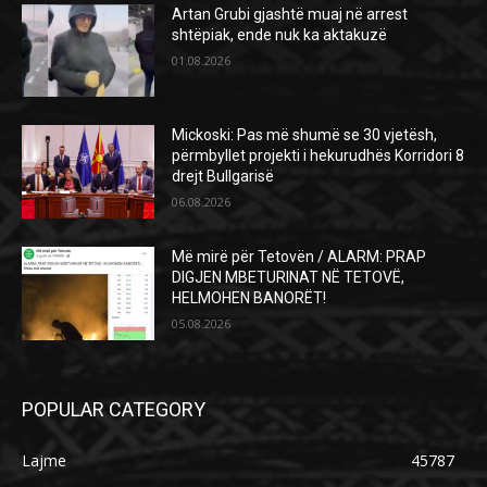
Artan Grubi gjashtë muaj në arrest
shtëpiak, ende nuk ka aktakuzë
01.08.2026
Mickoski: Pas më shumë se 30 vjetësh,
përmbyllet projekti i hekurudhës Korridori 8
drejt Bullgarisë
06.08.2026
Më mirë për Tetovën / ALARM: PRAP
DIGJEN MBETURINAT NË TETOVË,
HELMOHEN BANORËT!
05.08.2026
POPULAR CATEGORY
Lajme
45787