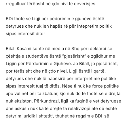
rregulluar tërëosht në çdo nivl të qeverisjes.
BDi thotë se Ligji për pëdorimin e gjuhëve është
detyrues dhe nuk len hapësirë për intepretim politik
sipas interesit ditor
Bilall Kasami sonte në media në Shqipëri deklaroi se
çështja e studentëve është “pjesërisht” e zgjidhur me
Ligjin për Përdorimin e Gjuhëve. Jo Bilall, jo pjesërisht,
por tërësisht dhe në çdo nivel. Ligji është i qartë,
detyrues dhe nuk lë hapësirë për interpretime politike
sipas interesit tuaj të ditës. Nëse ti nuk ke forcë politike
apo vullnet për ta zbatuar, kjo nuk do të thotë se e drejta
nuk ekziston. Përkundrazi, ligji ka fuqinë e vet detyruese
dhe askush nuk ka të drejtë ta relativizojë atë që është
detyrim juridik i shtetit’’, thuhet në regaim e BDI-së