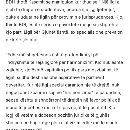
BDI i thotë Kasamit se manipulon kur thua se “ Një ligj e
njeh të drejtën e studentëve, ndërsa një ligj tjetër jo”,
duke aluduar në ligjin për provimin e jurisprudencës. Kjo,
thiotë BDI, është sërish e pavërtetë meqë siç shprehte
kjo parti Ligji për Gjuhët është lex specialis dhe prevalon
në këtë çështje.
”Edhe më shqetësues është pretendimi yt për
“ndryshime të reja ligjore për harmonizim”. Kjo nuk është
zgjidhje, kjo është kapitulim politik para moszbatimit të
ligjit, si dhe dëshirës dhe aspiratave të partnerit
qeveritar. Kur një ligj special garanton një të drejtë, nuk
negociohet zbatimi i saj me “harmonizime” të pafundme,
sepse kështu e shndërroni të drejtën në favor politik që
mund të jepet ose merret sipas qejfit të pushtetit. Kjo
logjikë vetëm e dobëson pozitën juridike të gjuhës
shqipe dhe hap rrugë për relativizim edhe më të madh