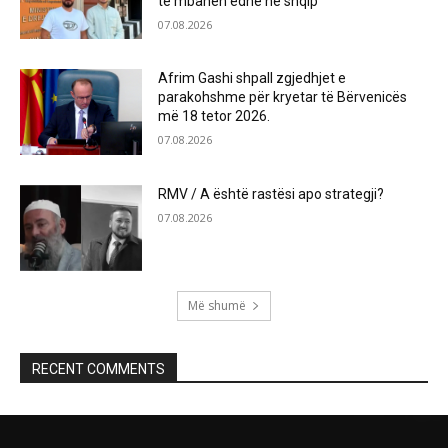
të mbahen edhe në shqip
07.08.2026
Afrim Gashi shpall zgjedhjet e
parakohshme për kryetar të Bërvenicës
më 18 tetor 2026.
07.08.2026
RMV / A është rastësi apo strategji?
07.08.2026
Më shumë
RECENT COMMENTS