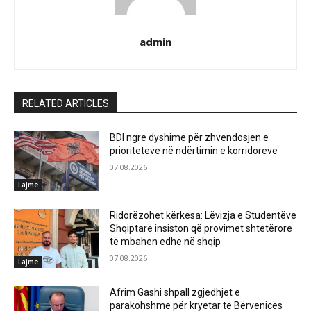
admin
RELATED ARTICLES
BDI ngre dyshime për zhvendosjen e
prioriteteve në ndërtimin e korridoreve
07.08.2026
Lajme
Ridorëzohet kërkesa: Lëvizja e Studentëve
Shqiptarë insiston që provimet shtetërore
të mbahen edhe në shqip
07.08.2026
Lajme
Afrim Gashi shpall zgjedhjet e
parakohshme për kryetar të Bërvenicës