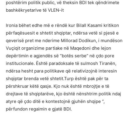
poshtërim politik public, vë theksin BDI tek qëndrimete
bashkëkryetarlve të VLEN-it
Ironia bëhet edhe më e rëndë kur Bilall Kasami kritikon
përfaqësuesit e shtetit shqiptar, ndërsa vetë si pjesë e
qeverisë pret me nderime Millorad Dodikun, i mundëson
Vuçiqit organizime partiake në Maqedoni dhe lejon
depërtimin e agjendës së “botës serbe” në çdo pore
institucionale. Është paradoksale të sulmosh Tiranën,
ndërsa hesht para politikave që relativizojnë interesin
shqiptar brenda vetë shtetit.Turp është pak për ta
përshkruar këtë qasje. Kjo nuk është mbrojtje e të
drejtave të shqiptarëve, kjo është nënshtrim politik ndaj
atyre që çdo ditë e kontestojnë gjuhën shqipe ‘’,
përfundon regaimin e gjatë BDI.