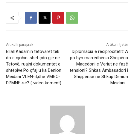
Artikulli paraprak
Artikulli tjetër
Bilall Kasamin tetovarët tek
Diplomacia e reciprocitetit: A
do e njohin ,shet çdo gjë në
po hyn marrëdhënia Shqipëria
Tetovë, ruajni dokumentet e
– Maqedoni e Veriut në fazë
shtëpive.Po çfaj u ka Denion
tensioni? Shkas Ambasadori i
Meidani VLEN-it,dhe VMRO-
Shqipërisë në Shkup Denion
DPMNE-së? ( video koment)
Meidani…