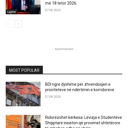
më 18 tetor 2026.
07.08.2026
Lajme
- Advertisment -
MOST POPULAR
BDI ngre dyshime për zhvendosjen e
prioriteteve në ndërtimin e korridoreve
07.08.2026
Ridorëzohet kërkesa: Lëvizja e Studentëve
Shqiptarë insiston që provimet shtetërore