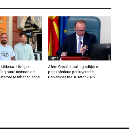
Lajme
kërkesa: Lëvizja e
Afrim Gashi shpall zgjedhjet e
Shqiptarë insiston që
parakohshme për kryetar të
tetërore të mbahen edhe
Bërvenicës më 18 tetor 2026.