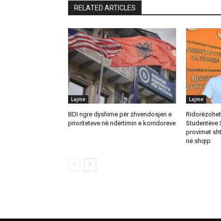
RELATED ARTICLES
Lajme
Lajme
BDI ngre dyshime për zhvendosjen e
Ridorëzohet 
prioriteteve në ndërtimin e korridoreve
Studentëve 
provimet sh
në shqip