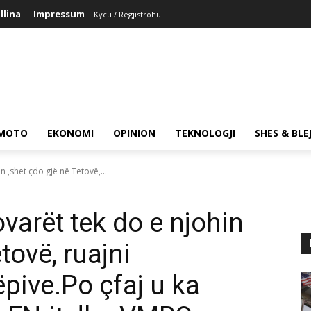
llina
Impressum
Kycu / Regjistrohu
MOTO
EKONOMI
OPINION
TEKNOLOGJI
SHES & BLE
n ,shet çdo gjë në Tetovë,...
ovarët tek do e njohin
tovë, ruajni
pive.Po çfaj u ka