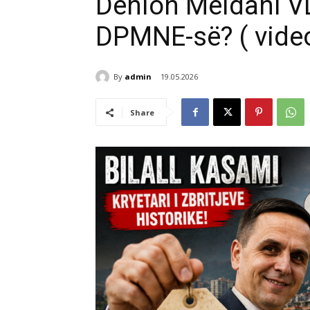
Denion Meidani V
DPMNE-së? ( vide
By
admin
19.05.2026
Share