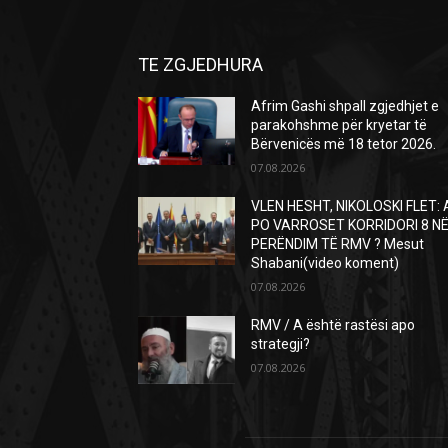
TE ZGJEDHURA
Afrim Gashi shpall zgjedhjet e
parakohshme për kryetar të
Bërvenicës më 18 tetor 2026.
07.08.2026
VLEN HESHT, NIKOLOSKI FLET: 
PO VARROSET KORRIDORI 8 N
PERËNDIM TË RMV ? Mesut
Shabani(video koment)
07.08.2026
RMV / A është rastësi apo
strategji?
07.08.2026