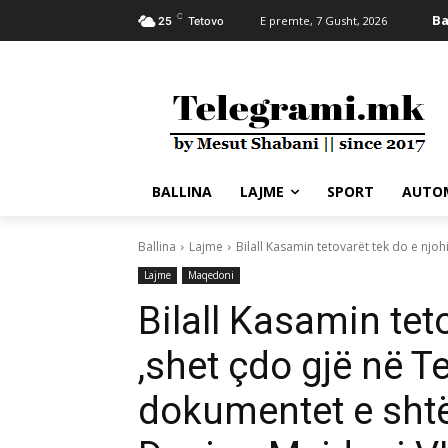
C
Ba
E premte, 7 Gusht, 2026
25
Tetovo
BALLINA
LAJME
SPORT
AUTO
Ballina
Lajme
Bilall Kasamin tetovarët tek do e njohi
Lajme
Maqedoni
Bilall Kasamin tet
,shet çdo gjë në Te
dokumentet e shtë