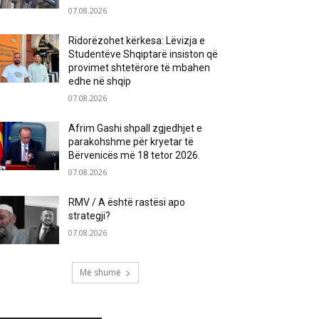
07.08.2026
Ridorëzohet kërkesa: Lëvizja e
Studentëve Shqiptarë insiston që
provimet shtetërore të mbahen
edhe në shqip
07.08.2026
Afrim Gashi shpall zgjedhjet e
parakohshme për kryetar të
Bërvenicës më 18 tetor 2026.
07.08.2026
RMV / A është rastësi apo
strategji?
07.08.2026
Më shumë