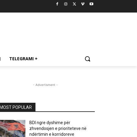
J
TELEGRAMI +
- Advertisment -
MOST POPULAR
BDI ngre dyshime për
zhvendosjen e prioriteteve në
ndërtimin e korridoreve