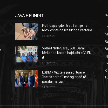
JAVA E FUNDIT
P
Pothuajse çdo i treti fëmijë në
L
RMV është në rrezik nga varfëria
M
03.08.2026
R
B
Vidhet NPK-Saraj, BDI -Saraj,
A
kërkon të kapen hajdutët e VLEN-
Ë
O
it
E
05.08.2026
Kr
LSDM / Vizitë e panjoftuar e
“botës serbe”, me agjendë të
Sp
paralajmëruar!
01.08.2026