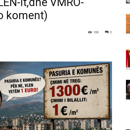
LEN-it,dhe VMRO-
o koment)
108
0