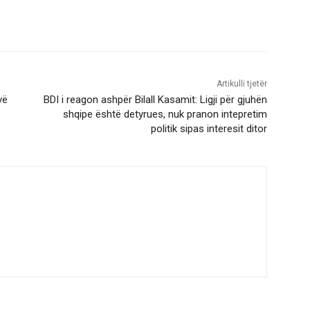
Artikulli tjetër
vë
BDI i reagon ashpër Bilall Kasamit: Ligji për gjuhën
shqipe është detyrues, nuk pranon intepretim
politik sipas interesit ditor