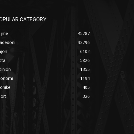
OPULAR CATEGORY
ajme
45787
aqedoni
33796
ajon
6102
ota
5826
pinion
1355
konomi
1194
onikë
405
ort
326