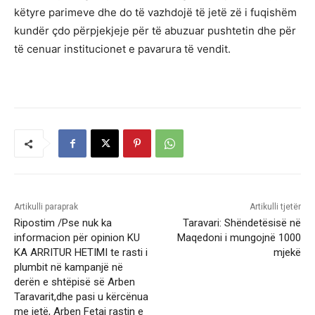
këtyre parimeve dhe do të vazhdojë të jetë zë i fuqishëm
kundër çdo përpjekjeje për të abuzuar pushtetin dhe për
të cenuar institucionet e pavarura të vendit.
Artikulli paraprak
Artikulli tjetër
Ripostim /Pse nuk ka
Taravari: Shëndetësisë në
informacion për opinion KU
Maqedoni i mungojnë 1000
KA ARRITUR HETIMI te rasti i
mjekë
plumbit në kampanjë në
derën e shtëpisë së Arben
Taravarit,dhe pasi u kërcënua
me jetë, Arben Fetai rastin e