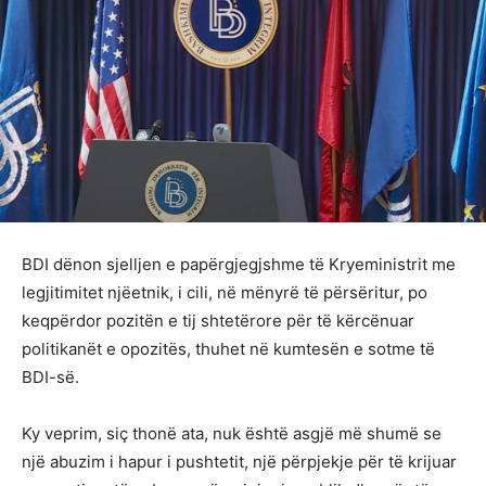
BDI dënon sjelljen e papërgjegjshme të Kryeministrit me
legjitimitet njëetnik, i cili, në mënyrë të përsëritur, po
keqpërdor pozitën e tij shtetërore për të kërcënuar
politikanët e opozitës, thuhet në kumtesën e sotme të
BDI-së.
Ky veprim, siç thonë ata, nuk është asgjë më shumë se
një abuzim i hapur i pushtetit, një përpjekje për të krijuar