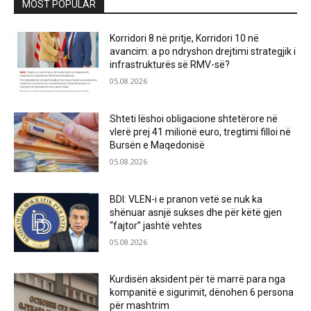
MOST POPULAR
Korridori 8 në pritje, Korridori 10 në
avancim: a po ndryshon drejtimi strategjik i
infrastrukturës së RMV-së?
05.08.2026
Shteti lëshoi obligacione shtetërore në
vlerë prej 41 milionë euro, tregtimi filloi në
Bursën e Maqedonisë
05.08.2026
BDI: VLEN-i e pranon vetë se nuk ka
shënuar asnjë sukses dhe për këtë gjen
“fajtor” jashtë vehtes
05.08.2026
Kurdisën aksident për të marrë para nga
kompanitë e sigurimit, dënohen 6 persona
për mashtrim