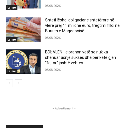
05.08.2026
Lajme
Shteti lëshoi obligacione shtetërore në
vlerë prej 41 milionë euro, tregtimi filloi në
Bursën e Maqedonisë
05.08.2026
Lajme
BDI: VLEN-i e pranon vetë se nuk ka
shënuar asnjë sukses dhe për këtë gjen
“fajtor” jashtë vehtes
05.08.2026
Lajme
- Advertisment -