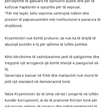
perceptime të gabuara në opinionin publik dhe për të
kufizuar hapësirën e opozitës për të vepruar.
“Për më tepër, këto veprime ushtrojnë ndikim dhe
presion të papranueshëm mbi institucionet e pavarura të
drejtësisë.
Kryeministri nuk është prokuror, as nuk ka të drejtë të
abuzojë pozitën e tij për qëllime të luftës politike.
Këto kërcënime të vazhdueshme janë të paligjshme dhe
tregojnë një arrogancë që është shenjë e pasigurisë së
tij.
Qeverisja e bazuar në frikë dhe manipulim nuk mund të
jetë një standard në demokracinë tonë.
Nëse Kryeministri do të ishte vërtet i sinqertë në luftën
kundër korrupsionit, ai do të pranonte thirrjen tonë për
një proces vetingu të pavarur dhe ndërkombëtarisht të