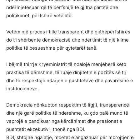
ndërmjetësuar, që të përfshijë të gjitha partitë dhe
politikanët, përfshirë vetë atë.
Vetëm një proces i tillë transparent dhe gjithëpërfshirës
do t’i shërbente demokracisë dhe ndërtimit të një klime
politike të besueshme për qytetarët tanë.
I bëjmë thirrje Kryeministrit të ndalojë menjëherë këto
praktika të dëmshme, të ruajë dinjitetin e pozitës së tij
dhe të respektojë ndarjen e pushteteve dhe pavarësinë e
institucioneve.
Demokracia nënkupton respektim të ligjit, transparencë
dhe një garë politike të ndershme, ku çdo palë mund të
veprojë e pandikuar nga kërcënimet dhe presionet e
pushtetit ekzekutiv”, thonë nga BDI.
BDI, shtojnë nga atje, mbetet e angazhuar për mbrojtjen e