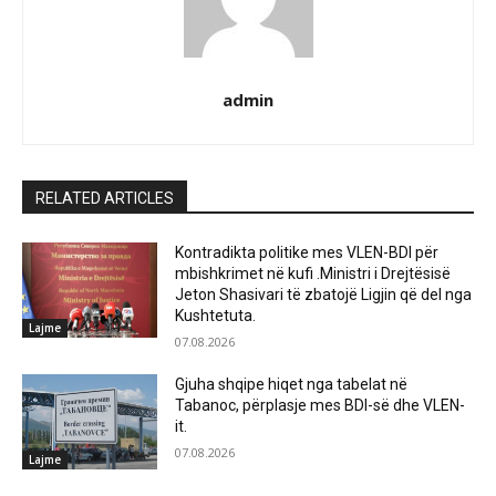
admin
RELATED ARTICLES
Kontradikta politike mes VLEN-BDI për
mbishkrimet në kufi .Ministri i Drejtësisë
Jeton Shasivari të zbatojë Ligjin që del nga
Kushtetuta.
Lajme
07.08.2026
Gjuha shqipe hiqet nga tabelat në
Tabanoc, përplasje mes BDI-së dhe VLEN-
it.
07.08.2026
Lajme