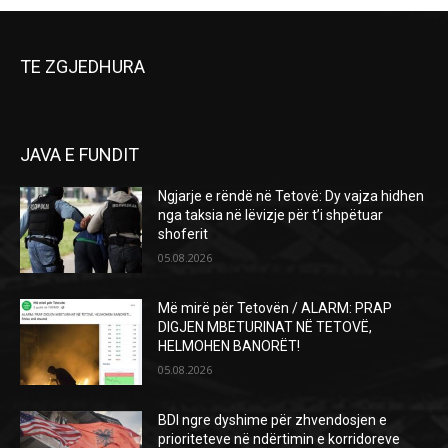
TE ZGJEDHURA
JAVA E FUNDIT
Ngjarje e rëndë në Tetovë: Dy vajza hidhen
nga taksia në lëvizje për t’i shpëtuar
shoferit
05.08.2026
Më mirë për Tetovën / ALARM: PRAP
DIGJEN MBETURINAT NË TETOVË,
HELMOHEN BANORËT!
05.08.2026
BDI ngre dyshime për zhvendosjen e
prioriteteve në ndërtimin e korridoreve