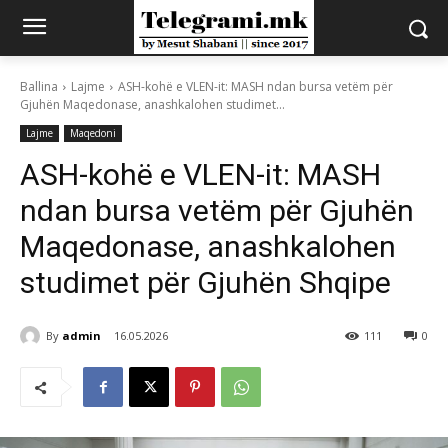
Ballina
Lajme
ASH-kohë e VLEN-it: MASH ndan bursa vetëm për
Gjuhën Maqedonase, anashkalohen studimet...
Lajme
Maqedoni
ASH-kohë e VLEN-it: MASH
ndan bursa vetëm për Gjuhën
Maqedonase, anashkalohen
studimet për Gjuhën Shqipe
By
admin
16.05.2026
111
0