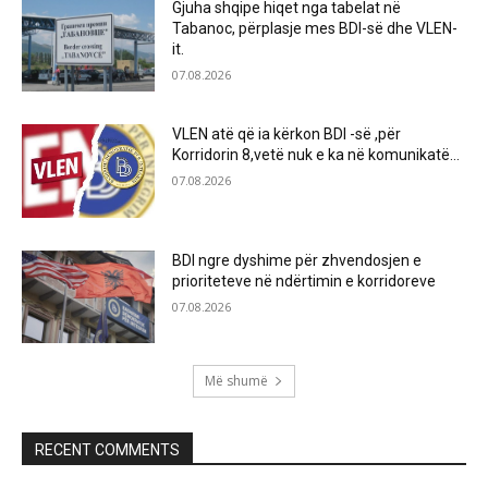
Gjuha shqipe hiqet nga tabelat në
Tabanoc, përplasje mes BDI-së dhe VLEN-
it.
07.08.2026
VLEN atë që ia kërkon BDI -së ,për
Korridorin 8,vetë nuk e ka në komunikatë…
07.08.2026
BDI ngre dyshime për zhvendosjen e
prioriteteve në ndërtimin e korridoreve
07.08.2026
Më shumë
RECENT COMMENTS