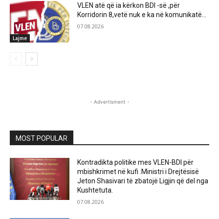
VLEN atë që ia kërkon BDI -së ,për
Korridorin 8,vetë nuk e ka në komunikatë…
07.08.2026
Lajme
- Advertisment -
MOST POPULAR
Kontradikta politike mes VLEN-BDI për
mbishkrimet në kufi .Ministri i Drejtësisë
Jeton Shasivari të zbatojë Ligjin që del nga
Kushtetuta.
07.08.2026