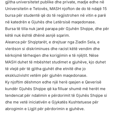
gjitha universitetet publike dhe private, madje edhe në
Universitetin e Tetovës, MASH njofton de do të ndajë 15
bursa për studentë që do të regjistrohen në vitin e parë
në katedrën e Gjuhës dhe Letërsisë maqedonase.
Bursa të tilla nuk janë parapa për Gjuhën Shqipe, dhe për
këtë nuk është dhënë asnjë sqarim.
Aleanca për Shqiptarët, e drejtuar nga Ziadin Sela, e
vlerëson si diskriminues dhe racist këtë vendim dhe
kërkojmë tërheqjen dhe korigjimin e të njëjtit. Nëse
MASH duhet të mbështet studimet e gjuhëve, kjo duhet
të vlejë për të gjitha gjuhët dhe etnitë dhe jo
ekskluzivisht vetëm për gjuhën maqedonase.
Ky njoftim dëshmon edhe një herë qasjen e Qeverisë
kundër Gjuhës Shqipe që ka filluar shumë më herët me
tendencat për ndalimin e përdorimit të Gjuhës Shqipe si
dhe me vetë iniciativën e Gjykatës Kushtetuese për
abrogimin e Ligjit për përdorimin e gjuhëve.