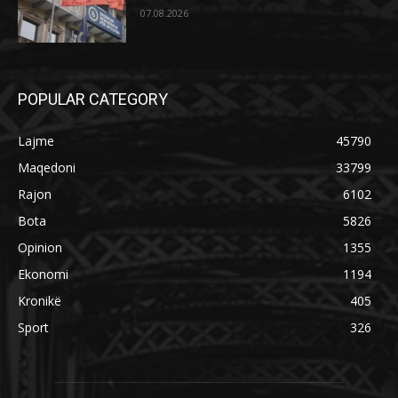
07.08.2026
POPULAR CATEGORY
Lajme
45790
Maqedoni
33799
Rajon
6102
Bota
5826
Opinion
1355
Ekonomi
1194
Kronikë
405
Sport
326