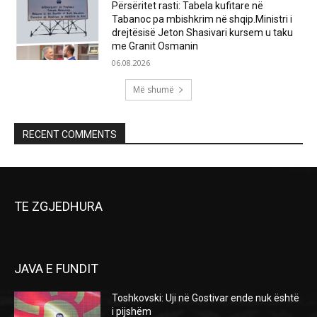
Përsëritet rasti: Tabela kufitare në
Tabanoc pa mbishkrim në shqip.Ministri i
drejtësisë Jeton Shasivari kursem u taku
me Granit Osmanin
06.08.2026
Më shumë
RECENT COMMENTS
TE ZGJEDHURA
JAVA E FUNDIT
Toshkovski: Uji në Gostivar ende nuk është
i pijshëm