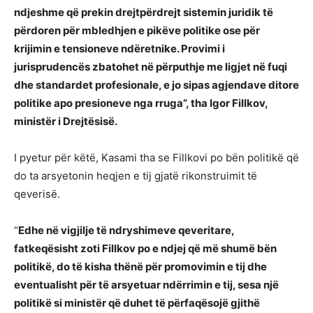
ndjeshme që prekin drejtpërdrejt sistemin juridik të
përdoren për mbledhjen e pikëve politike ose për
krijimin e tensioneve ndëretnike. Provimi i
jurisprudencës zbatohet në përputhje me ligjet në fuqi
dhe standardet profesionale, e jo sipas agjendave ditore
politike apo presioneve nga rruga”, tha Igor Fillkov,
ministër i Drejtësisë.
I pyetur për këtë, Kasami tha se Fillkovi po bën politikë që
do ta arsyetonin heqjen e tij gjatë rikonstruimit të
qeverisë.
“
Edhe në vigjilje të ndryshimeve qeveritare,
fatkeqësisht zoti Fillkov po e ndjej që më shumë bën
politikë, do të kisha thënë për promovimin e tij dhe
eventualisht për të arsyetuar ndërrimin e tij, sesa një
politikë si ministër që duhet të përfaqësojë gjithë