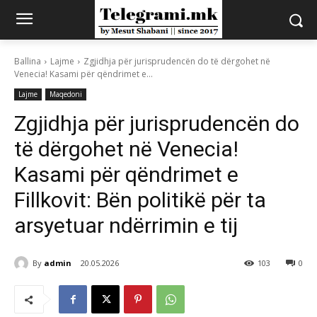
Ballina
Lajme
Zgjidhja për jurisprudencën do të dërgohet në
Venecia! Kasami për qëndrimet e...
Lajme
Maqedoni
Zgjidhja për jurisprudencën do
të dërgohet në Venecia!
Kasami për qëndrimet e
Fillkovit: Bën politikë për ta
arsyetuar ndërrimin e tij
By
admin
20.05.2026
103
0