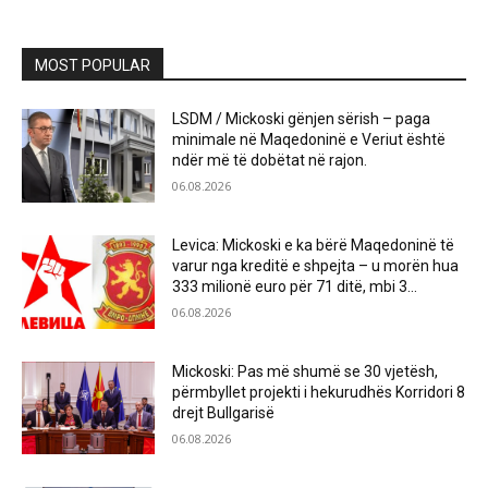
MOST POPULAR
LSDM / Mickoski gënjen sërish – paga
minimale në Maqedoninë e Veriut është
ndër më të dobëtat në rajon.
06.08.2026
Levica: Mickoski e ka bërë Maqedoninë të
varur nga kreditë e shpejta – u morën hua
333 milionë euro për 71 ditë, mbi 3...
06.08.2026
Mickoski: Pas më shumë se 30 vjetësh,
përmbyllet projekti i hekurudhës Korridori 8
drejt Bullgarisë
06.08.2026