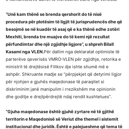
“Unë kam thënë se brenda qershorit do të nisë
procedura për plotësim të ligjit të jurisprudencës dhe që
besojmë se në kuadër të asaj që e ka thënë edhe zotëri
Mexhiti, brenda tre muajve do të kemi një rezultat
përfundimtar dhe një zgjidhje ligjore”, u shpreh Bilall
Kasami nga VLEN.
Për dallim nga deklaratat optimiste të
parterëve qeverisës VMRO-VLEN për zgjidhje, retorika e
ministrit të drejtësisë Fillkov dje ishte shumë më e
ashpër. Shkruante madje se “përpjekjet që detyrimi ligjor
për njohjen e gjuhës maqedonase të paraqitet si
diskriminim janë manipulim i rrezikshëm me opinionin
dhe goditje e drejtpërdrejtë ndaj rendit kushtetues”.
“Gjuha maqedonase është gjuhë zyrtare në të gjithë
territorin e Maqedonisë së Veriut dhe themel i sistemit
institucional dhe juridik. Është e palejueshme që tema të