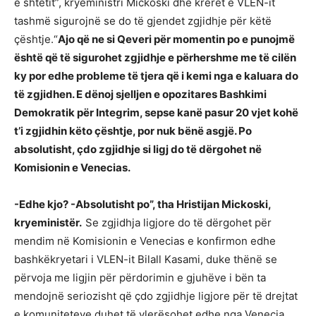
e shtetit”, kryeministri Mickoski dhe krerët e VLEN-it
tashmë sigurojnë se do të gjendet zgjidhje për këtë
çështje.“
Ajo që ne si Qeveri për momentin po e punojmë
është që të sigurohet zgjidhje e përhershme me të cilën
ky por edhe probleme të tjera që i kemi nga e kaluara do
të zgjidhen. E dënoj sjelljen e opozitares Bashkimi
Demokratik për Integrim, sepse kanë pasur 20 vjet kohë
t’i zgjidhin këto çështje, por nuk bënë asgjë. Po
absolutisht, çdo zgjidhje si ligj do të dërgohet në
Komisionin e Venecias.
-Edhe kjo? -Absolutisht po”, tha Hristijan Mickoski,
kryeministër.
Se zgjidhja ligjore do të dërgohet për
mendim në Komisionin e Venecias e konfirmon edhe
bashkëkryetari i VLEN-it Bilall Kasami, duke thënë se
përvoja me ligjin për përdorimin e gjuhëve i bën ta
mendojnë seriozisht që çdo zgjidhje ligjore për të drejtat
e komuniteteve duhet të vlerësohet edhe nga Venecia.