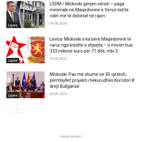
LSDM / Mickoski gënjen sërish – paga
minimale në Maqedoninë e Veriut është
ndër më të dobëtat në rajon.
06.08.2026
Lajme
Levica: Mickoski e ka bërë Maqedoninë të
varur nga kreditë e shpejta – u morën hua
333 milionë euro për 71 ditë, mbi 3...
06.08.2026
Lajme
Mickoski: Pas më shumë se 30 vjetësh,
përmbyllet projekti i hekurudhës Korridori 8
drejt Bullgarisë
06.08.2026
Lajme
- Advertisment -