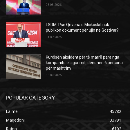
05.08.2026
LSDM: Pse Qeveria e Mickoskit nuk
publikon dokument për ujin në Gostivar?
31.07.2026
Kurdisën aksident për të marrë para nga
kompanitë e sigurimit, dënohen 6 persona
për mashtrim
05.08.2026
POPULAR CATEGORY
Lajme
45782
Maqedoni
33791
Rajon
6102