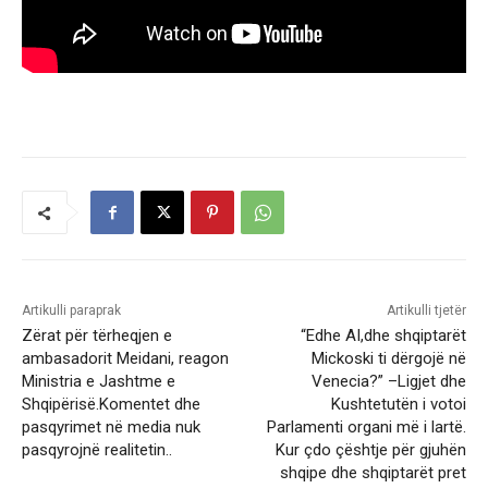
Artikulli paraprak
Artikulli tjetër
Zërat për tërheqjen e
“Edhe AI,dhe shqiptarët
ambasadorit Meidani, reagon
Mickoski ti dërgojë në
Ministria e Jashtme e
Venecia?” –Ligjet dhe
Shqipërisë.Komentet dhe
Kushtetutën i votoi
pasqyrimet në media nuk
Parlamenti organi më i lartë.
pasqyrojnë realitetin..
Kur çdo çështje për gjuhën
shqipe dhe shqiptarët pret