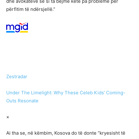
dhe avokatëve se si ta bëjmë këtë pa probleme për
përfitim të ndërsjellë.”
Zestradar
Under The Limelight: Why These Celeb Kids’ Coming-
Outs Resonate
×
Ai tha se, në këmbim, Kosova do të donte “kryesisht të