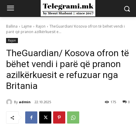
Ballina
Lajme
Rajon
TheGuardian/ Kosova ofron të bëhet vendi i
parë që pranon azilkërkuesit e...
Rajon
TheGuardian/ Kosova ofron të
bëhet vendi i parë që pranon
azilkërkuesit e refuzuar nga
Britania
By
admin
22.10.2025
175
0