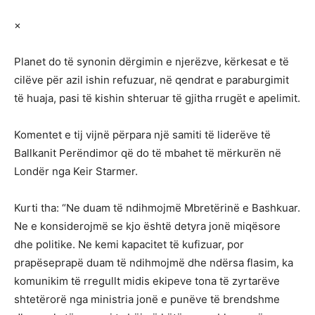
×
Planet do të synonin dërgimin e njerëzve, kërkesat e të
cilëve për azil ishin refuzuar, në qendrat e paraburgimit
të huaja, pasi të kishin shteruar të gjitha rrugët e apelimit.
Komentet e tij vijnë përpara një samiti të liderëve të
Ballkanit Perëndimor që do të mbahet të mërkurën në
Londër nga Keir Starmer.
Kurti tha: “Ne duam të ndihmojmë Mbretërinë e Bashkuar.
Ne e konsiderojmë se kjo është detyra jonë miqësore
dhe politike. Ne kemi kapacitet të kufizuar, por
prapëseprapë duam të ndihmojmë dhe ndërsa flasim, ka
komunikim të rregullt midis ekipeve tona të zyrtarëve
shtetërorë nga ministria jonë e punëve të brendshme