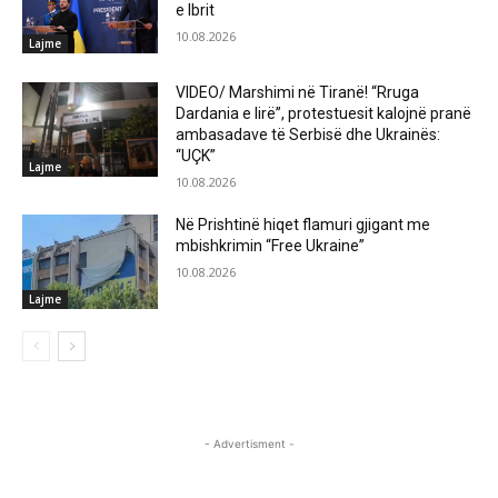
e Ibrit
10.08.2026
Lajme
VIDEO/ Marshimi në Tiranë! “Rruga
Dardania e lirë”, protestuesit kalojnë pranë
ambasadave të Serbisë dhe Ukrainës:
“UÇK”
Lajme
10.08.2026
Në Prishtinë hiqet flamuri gjigant me
mbishkrimin “Free Ukraine”
10.08.2026
Lajme
- Advertisment -