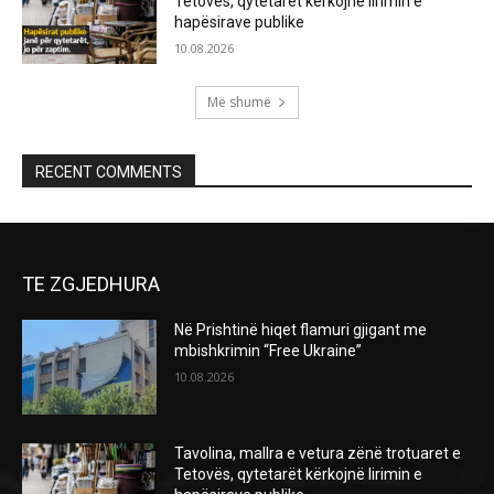
Tetovës, qytetarët kërkojnë lirimin e
hapësirave publike
10.08.2026
Më shumë
RECENT COMMENTS
TE ZGJEDHURA
Në Prishtinë hiqet flamuri gjigant me
mbishkrimin “Free Ukraine”
10.08.2026
Tavolina, mallra e vetura zënë trotuaret e
Tetovës, qytetarët kërkojnë lirimin e