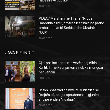
hapësirave publike
10.08.2026
VIDEO/ Marshimi në Tiranë! “Rruga
Dardania e lirë”, protestuesit kalojnë pranë
ambasadave të Serbisë dhe Ukrainës:
“UÇK”
10.08.2026
JAVA E FUNDIT
Gjini pas incidentit me vezë ndaj Albin
Kurtit: Time Kadrijaj kurrë nuk ka munguar
për vendin
08.08.2026
Jeton Shasivari në krye të Ministrisë së
Drejtësisë, por jurisprudenca në gjuhën
shqipe ende e “ndaluar”
08.08.2026