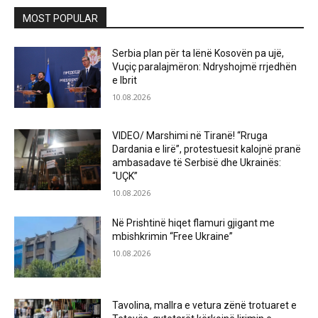
MOST POPULAR
Serbia plan për ta lënë Kosovën pa ujë,
Vuçiç paralajmëron: Ndryshojmë rrjedhën
e Ibrit
10.08.2026
VIDEO/ Marshimi në Tiranë! “Rruga
Dardania e lirë”, protestuesit kalojnë pranë
ambasadave të Serbisë dhe Ukrainës:
“UÇK”
10.08.2026
Në Prishtinë hiqet flamuri gjigant me
mbishkrimin “Free Ukraine”
10.08.2026
Tavolina, mallra e vetura zënë trotuaret e