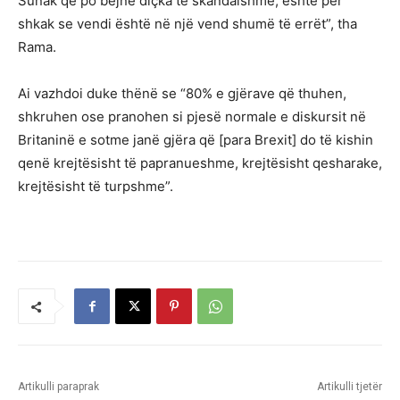
Sunak që po bëjnë diçka të skandalshme; është për
shkak se vendi është në një vend shumë të errët”, tha
Rama.
Ai vazhdoi duke thënë se “80% e gjërave që thuhen,
shkruhen ose pranohen si pjesë normale e diskursit në
Britaninë e sotme janë gjëra që [para Brexit] do të kishin
qenë krejtësisht të papranueshme, krejtësisht qesharake,
krejtësisht të turpshme”.
Artikulli paraprak
Artikulli tjetër