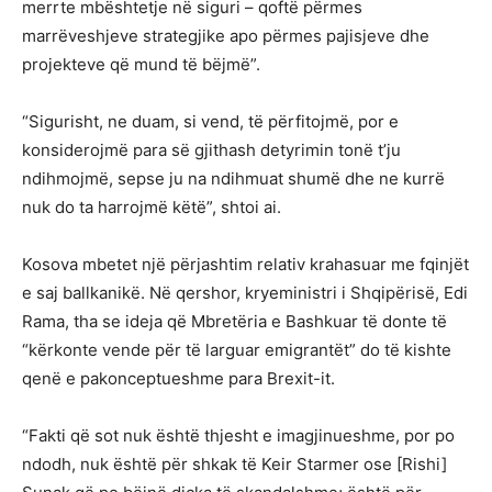
merrte mbështetje në siguri – qoftë përmes
marrëveshjeve strategjike apo përmes pajisjeve dhe
projekteve që mund të bëjmë”.
“Sigurisht, ne duam, si vend, të përfitojmë, por e
konsiderojmë para së gjithash detyrimin tonë t’ju
ndihmojmë, sepse ju na ndihmuat shumë dhe ne kurrë
nuk do ta harrojmë këtë”, shtoi ai.
Kosova mbetet një përjashtim relativ krahasuar me fqinjët
e saj ballkanikë. Në qershor, kryeministri i Shqipërisë, Edi
Rama, tha se ideja që Mbretëria e Bashkuar të donte të
“kërkonte vende për të larguar emigrantët” do të kishte
qenë e pakonceptueshme para Brexit-it.
“Fakti që sot nuk është thjesht e imagjinueshme, por po
ndodh, nuk është për shkak të Keir Starmer ose [Rishi]