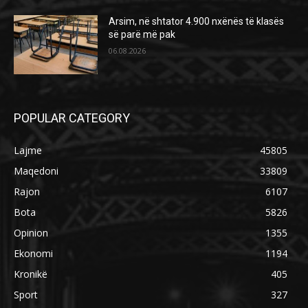
Arsim, në shtator 4.900 nxënës të klasës
së parë më pak
06.08.2026
POPULAR CATEGORY
Lajme
45805
Maqedoni
33809
Rajon
6107
Bota
5826
Opinion
1355
Ekonomi
1194
Kronikë
405
Sport
327