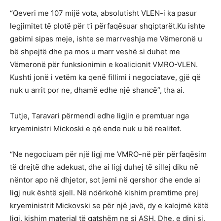
“Qeveri me 107 mijë vota, absolutisht VLEN-i ka pasur
legjimitet të plotë për t’i përfaqësuar shqiptarët.Ku ishte
gabimi sipas meje, ishte se marrveshja me Vëmeronë u
bë shpejtë dhe pa mos u marr veshë si duhet me
Vëmeronë për funksionimin e koalicionit VMRO-VLEN.
Kushti jonë i vetëm ka qenë fillimi i negociatave, gjë që
nuk u arrit por ne, dhamë edhe një shancë“, tha ai.
Tutje, Taravari përmendi edhe ligjin e premtuar nga
kryeministri Mickoski e që ende nuk u bë realitet.
“Ne negociuam për një ligj me VMRO-në për përfaqësim
të drejtë dhe adekuat, dhe ai ligj duhej të sillej diku në
nëntor apo në dhjetor, sot jemi në qershor dhe ende ai
ligj nuk është sjell. Në ndërkohë kishim premtime prej
kryeministrit Mickovski se për një javë, dy e kalojmë këtë
ligj, kishim material të gatshëm ne si ASH. Dhe, e dini si,