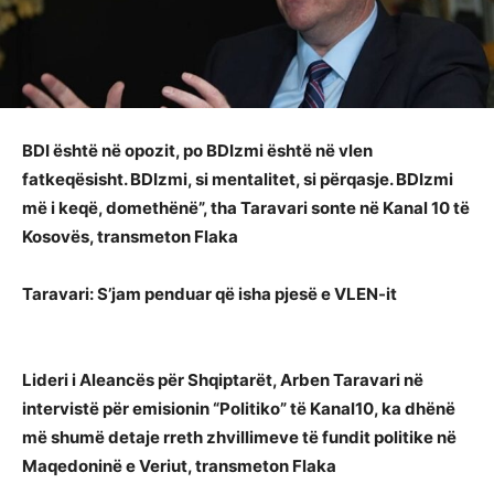
BDI është në opozit, po BDIzmi është në vlen
fatkeqësisht. BDIzmi, si mentalitet, si përqasje. BDIzmi
më i keqë, domethënë”, tha Taravari sonte në Kanal 10 të
Kosovës, transmeton Flaka
Taravari: S’jam penduar që isha pjesë e VLEN-it
Lideri i Aleancës për Shqiptarët, Arben Taravari në
intervistë për emisionin “Politiko” të Kanal10, ka dhënë
më shumë detaje rreth zhvillimeve të fundit politike në
Maqedoninë e Veriut, transmeton Flaka