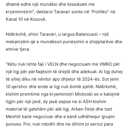
dhamë edhe një mundësi dhe biseduam me
kryeministrin”, deklaroi Taravari sonte në “Politiko” në
Kanal 10 në Kosovë.
Ndërkohë, shtoi Taravari, u largua Balancuesi – një
mekanizëm që e mundëson punësimin e shqiptarëve dhe
etnive tjera.
“Këtu nuk ishte faji i VELN dhe negociuam me VMRO për
një ligj për përfaqësim të drejtë dhe adekuat. Ai ligj duhej
të sillej diku në nëntor apo dhjetor të 2024-ës. Sot jemi
10 qershor dhe ende ai ligj nuk është sjellë. Ndërkohë,
kishim premtime nga kryeministri Mickoski se e kalojmë
ligjin për një javë, dy javë sepse ne si ASH kishim
material të gatshëm për atë ligj. Arben Fetai dhe Izet
Mexhiti kanë negociuar dhe e kanë udhëhequr grupin
punues. Por, nuk ndodhi dhe ne dilnim jo serioz para