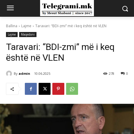
Ballina
Lajme
Taravari: “BDI-zmi” më i keq është në VLEN
Lajme
Maqedoni
Taravari: “BDI-zmi” më i keq
është në VLEN
By
admin
10.06.2025
278
0