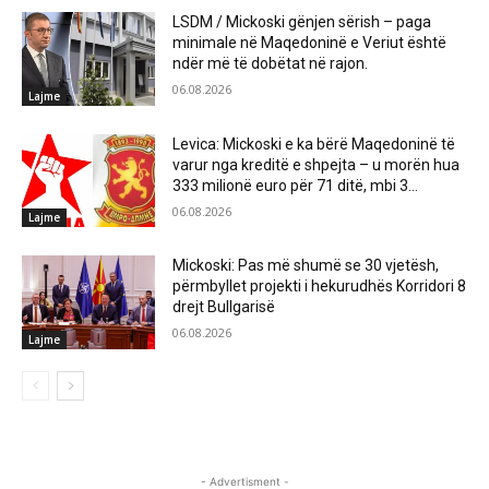
LSDM / Mickoski gënjen sërish – paga
minimale në Maqedoninë e Veriut është
ndër më të dobëtat në rajon.
06.08.2026
Lajme
Levica: Mickoski e ka bërë Maqedoninë të
varur nga kreditë e shpejta – u morën hua
333 milionë euro për 71 ditë, mbi 3...
06.08.2026
Lajme
Mickoski: Pas më shumë se 30 vjetësh,
përmbyllet projekti i hekurudhës Korridori 8
drejt Bullgarisë
06.08.2026
Lajme
- Advertisment -