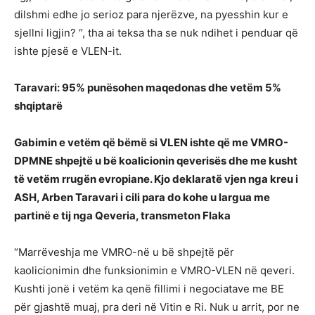
dilshmi edhe jo serioz para njerëzve, na pyesshin kur e
sjellni ligjin? “, tha ai teksa tha se nuk ndihet i penduar që
ishte pjesë e VLEN-it.
Taravari: 95% punësohen maqedonas dhe vetëm 5%
shqiptarë
Gabimin e vetëm që bëmë si VLEN ishte që me VMRO-
DPMNE shpejtë u bë koalicionin qeverisës dhe me kusht
të vetëm rrugën evropiane. Kjo deklaratë vjen nga kreu i
ASH, Arben Taravari i cili para do kohe u largua me
partinë e tij nga Qeveria, transmeton Flaka
“Marrëveshja me VMRO-në u bë shpejtë për
kaolicionimin dhe funksionimin e VMRO-VLEN në qeveri.
Kushti jonë i vetëm ka qenë fillimi i negociatave me BE
për gjashtë muaj, pra deri në Vitin e Ri. Nuk u arrit, por ne