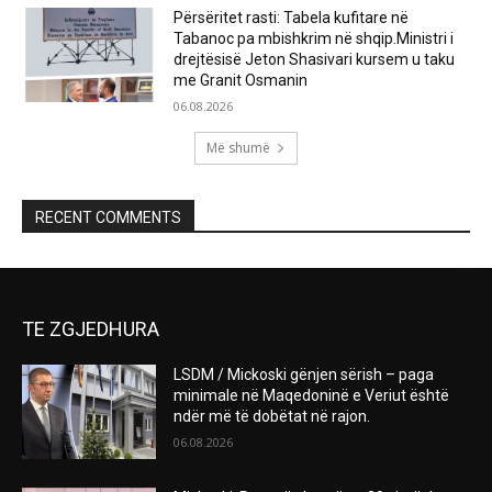
Përsëritet rasti: Tabela kufitare në
Tabanoc pa mbishkrim në shqip.Ministri i
drejtësisë Jeton Shasivari kursem u taku
me Granit Osmanin
06.08.2026
Më shumë
RECENT COMMENTS
TE ZGJEDHURA
LSDM / Mickoski gënjen sërish – paga
minimale në Maqedoninë e Veriut është
ndër më të dobëtat në rajon.
06.08.2026