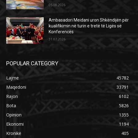
05.08.2026
Ambasadori Meidani uron Shkëndijën për
kualifikimin në turin e tretë të Ligës së
Konferencës
31.07.2026
POPULAR CATEGORY
Lajme
45782
Maqedoni
33791
Rajon
6102
Bota
5826
Opinion
1355
Ekonomi
1194
Kronikë
405