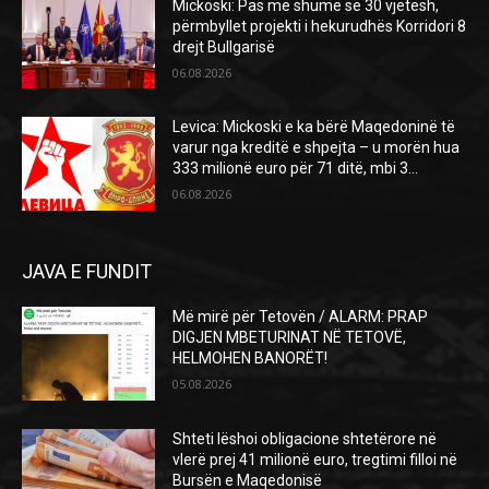
Mickoski: Pas më shumë se 30 vjetësh,
përmbyllet projekti i hekurudhës Korridori 8
drejt Bullgarisë
06.08.2026
Levica: Mickoski e ka bërë Maqedoninë të
varur nga kreditë e shpejta – u morën hua
333 milionë euro për 71 ditë, mbi 3...
06.08.2026
JAVA E FUNDIT
Më mirë për Tetovën / ALARM: PRAP
DIGJEN MBETURINAT NË TETOVË,
HELMOHEN BANORËT!
05.08.2026
Shteti lëshoi obligacione shtetërore në
vlerë prej 41 milionë euro, tregtimi filloi në
Bursën e Maqedonisë