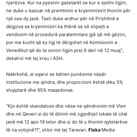
njerëzve. Kur na pyesnin gazetarët se kur e sjellni ligjin,
ne duke u bazuar në premtimin e kryeministrit thonim për
një ose dy javë. Tash duke ardhur për në Prishtinë e
dëgjova se kryeministri ka thënë se së shpejti e
vendosim në procedurë paralemntare gjë që më gëzon,
por me kusht që ky ligj të dërgohet në Komisionin e
Venedikut që do ta vonon ligjin prej 6 deri në 12 muaj”,
dekalroi më tej kreu i ASH.
Ndërkohë, ai sqaroi se bëhen punësime nëpër
institucione me qindra, dhe proporcioni është diku 5%
shqiptarë dhe 95% maqedonas.
“Kjo është skandaloze dhe nëse ne qëndronim më Vlen
dhe në Qeveri si do të dilnim më zgjedhjet lokale të cilat
janë më 12 apo 19 tetor dhe si do të u thonim qytetarëve
të na votojnë?!”, shtoi më tej Taravari.
Flaka
Media