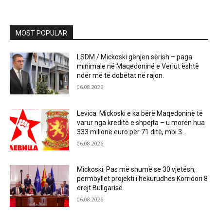
MOST POPULAR
LSDM / Mickoski gënjen sërish – paga
minimale në Maqedoninë e Veriut është
ndër më të dobëtat në rajon.
06.08.2026
Levica: Mickoski e ka bërë Maqedoninë të
varur nga kreditë e shpejta – u morën hua
333 milionë euro për 71 ditë, mbi 3...
06.08.2026
Mickoski: Pas më shumë se 30 vjetësh,
përmbyllet projekti i hekurudhës Korridori 8
drejt Bullgarisë
06.08.2026