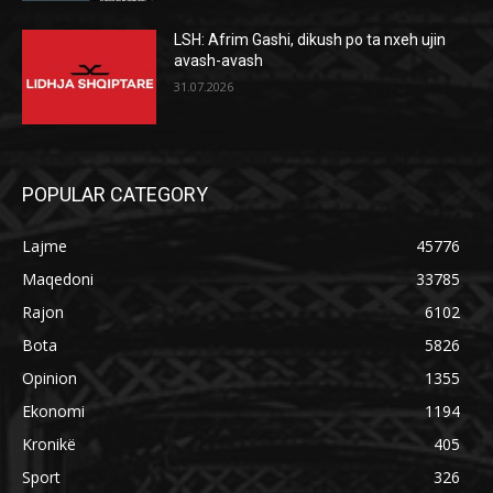
LSH: Afrim Gashi, dikush po ta nxeh ujin
avash-avash
31.07.2026
POPULAR CATEGORY
Lajme
45776
Maqedoni
33785
Rajon
6102
Bota
5826
Opinion
1355
Ekonomi
1194
Kronikë
405
Sport
326