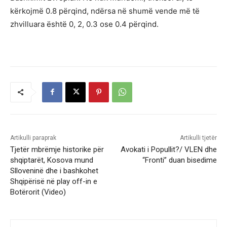
kërkojmë 0.8 përqind, ndërsa në shumë vende më të
zhvilluara është 0, 2, 0.3 ose 0.4 përqind.
Artikulli paraprak
Artikulli tjetër
Tjetër mbrëmje historike për
Avokati i Popullit?/ VLEN dhe
shqiptarët, Kosova mund
“Fronti” duan bisedime
Slloveninë dhe i bashkohet
Shqipërisë në play off-in e
Botërorit (Video)