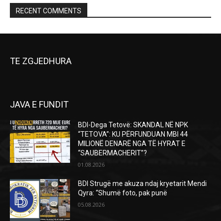
RECENT COMMENTS
TE ZGJEDHURA
JAVA E FUNDIT
BDI-Dega Tetovë: SKANDAL NË NPK
“TETOVA”: KU PËRFUNDUAN MBI 44
MILIONË DENARË NGA TË HYRAT E
“SAUBERMACHERIT”?
01.08.2026
BDI Strugë me akuza ndaj kryetarit Mendi
Qyra: “Shumë foto, pak punë
05.08.2026