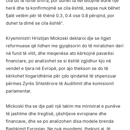
cila do të ishte shifra, por duhet ta vërtetojmë edhe një
herë dhe ta konfirmojmë se cila është, sepse nuk bëhet
fjalë vetëm për të thënë 0.3, 0.4 ose 0.8 përqind, por
duhet ta dimë se cila është”.
Kryeministri Hristijan Mickoski deklaroi dje se ligjet
reformuese që lidhen me gjyqësorin do të miratohen deri
në fund të vitit, dhe meqenëse ato kërkojnë pavarësi
financiare, po analizohet se si është zgjidhur kjo në
vendet e tjera në Evropë, por ajo thekson se do të
kërkohet llogaridhënie për çdo qindarkë të shpenzuar
përmes Zyrës Shtetërore të Auditimit dhe komisionit
parlamentar.
Mickoski tha se dje pati një takim me ministrat e punëve
të jashtme dhe tregtisë, çështjeve evropiane dhe
financave, dhe se po analizohen disa modele brenda
Bashkimit Evropian. Ne nuk mundemi, theksoi ai, të