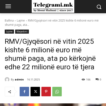
Ballina
Lajme
RMV/Gjyqësori në vitin 2025 kishte 6 milionë euro më
shumë paga, ata...
Lajme
Maqedoni
RMV/Gjyqësori në vitin 2025
kishte 6 milionë euro më
shumë paga, ata po kërkojnë
edhe 22 milionë euro të tjera
By
admin
16.11.2025
166
0