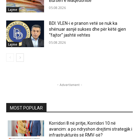
Bursën e Maqedonisë
05.08.2026
Lajme
BDI: VLEN-i e pranon vetë se nuk ka
shënuar asnjë sukses dhe për këtë gjen
“fajtor” jashtë vehtes
05.08.2026
Lajme
- Advertisment -
MOST POPULAR
Korridori 8 në pritje, Korridori 10 në
avancim: a po ndryshon drejtimi strategjik i
infrastrukturës së RMV-së?