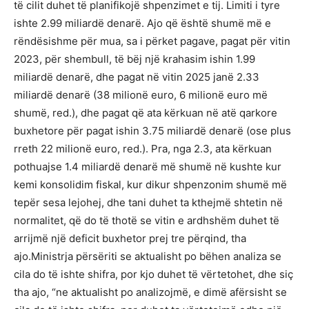
të cilit duhet të planifikojë shpenzimet e tij. Limiti i tyre
ishte 2.99 miliardë denarë. Ajo që është shumë më e
rëndësishme për mua, sa i përket pagave, pagat për vitin
2023, për shembull, të bëj një krahasim ishin 1.99
miliardë denarë, dhe pagat në vitin 2025 janë 2.33
miliardë denarë (38 milionë euro, 6 milionë euro më
shumë, red.), dhe pagat që ata kërkuan në atë qarkore
buxhetore për pagat ishin 3.75 miliardë denarë (ose plus
rreth 22 milionë euro, red.). Pra, nga 2.3, ata kërkuan
pothuajse 1.4 miliardë denarë më shumë në kushte kur
kemi konsolidim fiskal, kur dikur shpenzonim shumë më
tepër sesa lejohej, dhe tani duhet ta kthejmë shtetin në
normalitet, që do të thotë se vitin e ardhshëm duhet të
arrijmë një deficit buxhetor prej tre përqind, tha
ajo.Ministrja përsëriti se aktualisht po bëhen analiza se
cila do të ishte shifra, por kjo duhet të vërtetohet, dhe siç
tha ajo, “ne aktualisht po analizojmë, e dimë afërsisht se