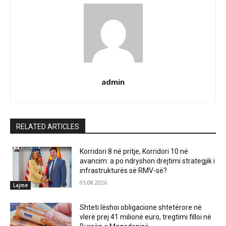
admin
RELATED ARTICLES
Korridori 8 në pritje, Korridori 10 në
avancim: a po ndryshon drejtimi strategjik i
infrastrukturës së RMV-së?
05.08.2026
Lajme
Shteti lëshoi obligacione shtetërore në
vlerë prej 41 milionë euro, tregtimi filloi në