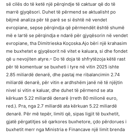
së cilës do të ketë një përqindje të caktuar që do të
marrë gjyqësori. Duhet të përmend se aktualisht po
bëjmë analiza për të parë se si është në vendet
evropiane, sepse përqindja që përmendët është shumë
më e lartë se përqindja e ndarë për gjyqësorin në vendet
evropiane, tha Dimitrieska Koçoska.Ajo bëri një krahasim
me buxhetet e gjyqësorit në vitet e kaluara, si dhe fondet
që u nevojiten atyre.– Do të doja të shfrytëzoja këtë rast
për të komentuar se buxheti i tyre në vitin 2025 ishte
2.85 miliardë denarë, dhe pastaj me ribalancimin 2.74
miliardë denarë, për vitin e ardhshëm janë në të njëjtin
nivel si vitin e kaluar, dhe duhet të përmend se ata
kërkuan 5.22 miliardë denarë (rreth 80 milionë euro,
red.). Pra, nga 2.7 miliardë ata kërkuan 5.22 miliardë
denarë. Për më tepër, limiti që, sipas ligjit të buxhetit,
gjatë përgatitjes së qarkores buxhetore, çdo përdorues i
buxhetit merr nga Ministria e Financave një limit brenda