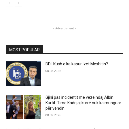
- Advertisment -
MOST POPULAR
BDI: Kush e ka kapur Izet Mexhitin?
08.08.2026
Gjini pas incidentit me vezë ndaj Albin
Kurtit: Time Kadrijaj kurrë nuk ka munguar
për vendin
08.08.2026