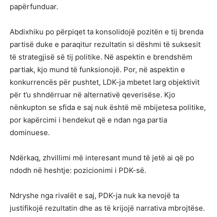
papërfunduar.
Abdixhiku po përpiqet ta konsolidojë pozitën e tij brenda
partisë duke e paraqitur rezultatin si dëshmi të suksesit
të strategjisë së tij politike. Në aspektin e brendshëm
partiak, kjo mund të funksionojë. Por, në aspektin e
konkurrencës për pushtet, LDK-ja mbetet larg objektivit
për t’u shndërruar në alternativë qeverisëse. Kjo
nënkupton se sfida e saj nuk është më mbijetesa politike,
por kapërcimi i hendekut që e ndan nga partia
dominuese.
Ndërkaq, zhvillimi më interesant mund të jetë ai që po
ndodh në heshtje: pozicionimi i PDK-së.
Ndryshe nga rivalët e saj, PDK-ja nuk ka nevojë ta
justifikojë rezultatin dhe as të krijojë narrativa mbrojtëse.