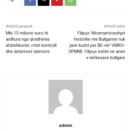
Artikulli paraprak
Artikulli tjetër
Mbi 13 milionë euro të
Filipçe: Mosmarrëveshjet
ardhura nga qiradhënia
historike me Bullgarinë nuk
afatshkurtër, rritet kontrolli
janë kusht për BE-në! VMRO-
dhe detyrimet tatimore.
DPMNE: Filipçe është në anën
e kërkesave bullgare
admin