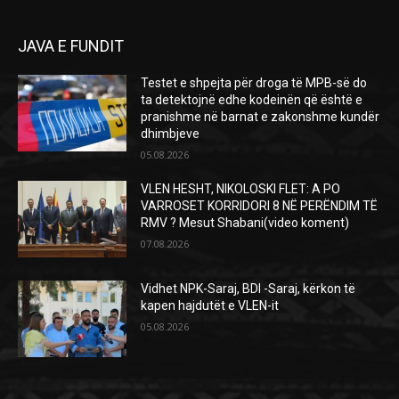
JAVA E FUNDIT
Testet e shpejta për droga të MPB-së do
ta detektojnë edhe kodeinën që është e
pranishme në barnat e zakonshme kundër
dhimbjeve
05.08.2026
VLEN HESHT, NIKOLOSKI FLET: A PO
VARROSET KORRIDORI 8 NË PERËNDIM TË
RMV ? Mesut Shabani(video koment)
07.08.2026
Vidhet NPK-Saraj, BDI -Saraj, kërkon të
kapen hajdutët e VLEN-it
05.08.2026