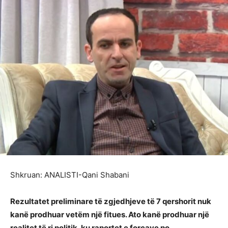
Shkruan: ANALISTI-Qani Shabani
Rezultatet preliminare të zgjedhjeve të 7 qershorit nuk
kanë prodhuar vetëm një fitues. Ato kanë prodhuar një
realitet të ri politik, ku raportet e forcave po