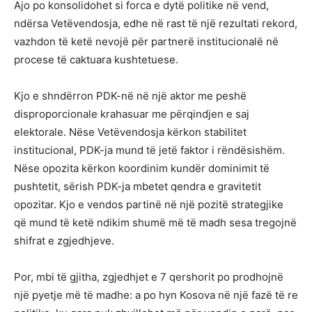
Ajo po konsolidohet si forca e dytë politike në vend,
ndërsa Vetëvendosja, edhe në rast të një rezultati rekord,
vazhdon të ketë nevojë për partnerë institucionalë në
procese të caktuara kushtetuese.
Kjo e shndërron PDK-në në një aktor me peshë
disproporcionale krahasuar me përqindjen e saj
elektorale. Nëse Vetëvendosja kërkon stabilitet
institucional, PDK-ja mund të jetë faktor i rëndësishëm.
Nëse opozita kërkon koordinim kundër dominimit të
pushtetit, sërish PDK-ja mbetet qendra e gravitetit
opozitar. Kjo e vendos partinë në një pozitë strategjike
që mund të ketë ndikim shumë më të madh sesa tregojnë
shifrat e zgjedhjeve.
Por, mbi të gjitha, zgjedhjet e 7 qershorit po prodhojnë
një pyetje më të madhe: a po hyn Kosova në një fazë të re