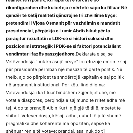
rikonfigurohen dhe ku beteja e vërtetë sapo ka filluar. Në
qendër të këtij realiteti qëndrojnë tri zhvillime kyçe:
pretendimi i Vjosa Osmanit për vazhdimin e mandatit
presidencial, përpjekja e Lumir Abdixhikut për ta
paraqitur rezultatin e LDK-së si histori suksesi dhe
pozicionimi strategjik i PDK-së si faktori potencialisht
vendimtar i fazës paszgjedhore.
Deklarata e saj se
Vetëvendosja “nuk ka asnjë arsye” ta refuzojë emrin e saj
për presidente përmban një mesazh të qartë politik. Në
thelb, ajo po përpiqet ta shndërrojë kapitalin e saj politik
në argument institucional. Por këtu lind dilema:
Vetëvendosja i ka fituar bindshëm zgjedhjet dhe, me
votat e diasporës, përqindja e saj mund të rritet edhe më
tej. A do ta pranojë Albin Kurti një gjë të tillë, mbetet të
shihet. Vetëvendosja, kësaj radhe, duhet të jetë shumë
pragmatike dhe koherente me opozitën, sepse ka
shënuar rënie të votave; prandaj, asaj nuk do t’i