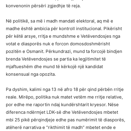
konvenonin përsëri zgjedhje të reja.
Në politikë, sa më i madh mandati elektoral, aq më e
madhe është ambicia për kontroll institucional. Pikërisht
për këtë arsye, rritja e mundshme e Vetëvendosjes nga
votat e diasporës nuk e forcon domosdoshmërisht
pozitën e Osmanit. Përkundrazi, mund ta forcojë bindjen
brenda Vetëvendosjes se partia ka legjitimitet të
mjaftueshëm dhe mund të kërkojë një kandidat
konsensual nga opozita.
Pa dyshim, kalimi nga 13 në afro 18 për qind përbën rritje
reale. Mirëpo, politika nuk matet vetëm me rritje relative,
por edhe me raportin ndaj kundërshtarit kryesor. Nëse
diferenca ndërmjet LDK-së dhe Vetëvendosjes mbetet
mbi 25 pikë përqindjeje edhe pas numërimit të diasporës,
atëherë narrativa e “rikthimit të madh” mbetet ende e