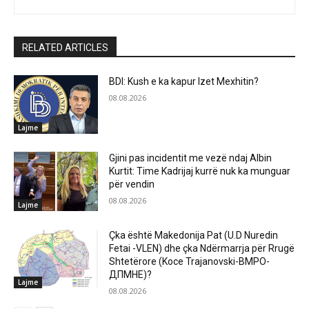
RELATED ARTICLES
BDI: Kush e ka kapur Izet Mexhitin?
08.08.2026
Lajme
Gjini pas incidentit me vezë ndaj Albin
Kurtit: Time Kadrijaj kurrë nuk ka munguar
për vendin
08.08.2026
Lajme
Çka është Makedonija Pat (U.D Nuredin
Fetai -VLEN) dhe çka Ndërmarrja për Rrugë
Shtetërore (Koce Trajanovski-ВМРО-
ДПМНЕ)?
Lajme
08.08.2026