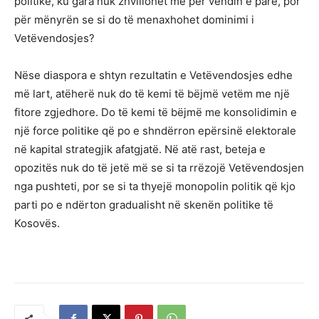
politike, ku gara nuk zhvillohet më për vendin e parë, por
për mënyrën se si do të menaxhohet dominimi i
Vetëvendosjes?
Nëse diaspora e shtyn rezultatin e Vetëvendosjes edhe
më lart, atëherë nuk do të kemi të bëjmë vetëm me një
fitore zgjedhore. Do të kemi të bëjmë me konsolidimin e
një force politike që po e shndërron epërsinë elektorale
në kapital strategjik afatgjatë. Në atë rast, beteja e
opozitës nuk do të jetë më se si ta rrëzojë Vetëvendosjen
nga pushteti, por se si ta thyejë monopolin politik që kjo
parti po e ndërton gradualisht në skenën politike të
Kosovës.