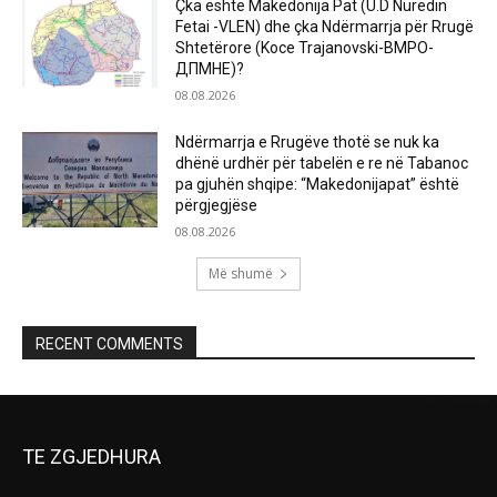
Çka është Makedonija Pat (U.D Nuredin
Fetai -VLEN) dhe çka Ndërmarrja për Rrugë
Shtetërore (Koce Trajanovski-ВМРО-
ДПМНЕ)?
08.08.2026
Ndërmarrja e Rrugëve thotë se nuk ka
dhënë urdhër për tabelën e re në Tabanoc
pa gjuhën shqipe: “Makedonijapat” është
përgjegjëse
08.08.2026
Më shumë
RECENT COMMENTS
TE ZGJEDHURA