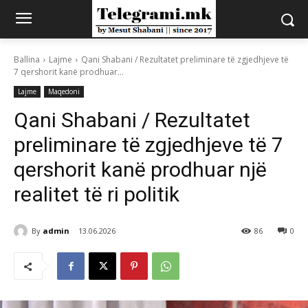
Ballina
Lajme
Qani Shabani / Rezultatet preliminare të zgjedhjeve të
7 qershorit kanë prodhuar...
Lajme
Maqedoni
Qani Shabani / Rezultatet
preliminare të zgjedhjeve të 7
qershorit kanë prodhuar një
realitet të ri politik
By
admin
13.06.2026
86
0