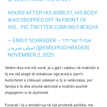
HOURS AFTER HIS ARREST, HIS BODY
WAS DROPPED OFF IN FRONT OF
HIS…
PIC.TWITTER.COM/06LY4E3QYA
— EMILY SCHRADER – אמילי שריידר
امیلی شریدر (@EMILYKSCHRADER)
NOVEMBER 2, 2025
Vetëm disa orë më vonë, ai u gjet i vdekur në makinën e
tij me një plagë të shkaktuar nga arma e zjarrit.
Autoritetet e cilësuan vdekjen e tij si vetëvrasje, por
familja e tij dhe shumë aktivistë e hodhën poshtë
shpjegimin si të dyshimtë.
Funerali i tij u shndërrua në një protestë politike, me