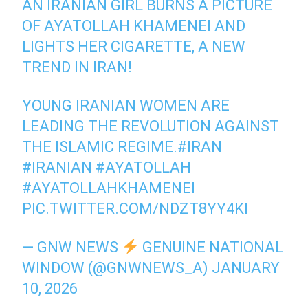
AN IRANIAN GIRL BURNS A PICTURE
OF AYATOLLAH KHAMENEI AND
LIGHTS HER CIGARETTE, A NEW
TREND IN IRAN!
YOUNG IRANIAN WOMEN ARE
LEADING THE REVOLUTION AGAINST
THE ISLAMIC REGIME.
#IRAN
#IRANIAN
#AYATOLLAH
#AYATOLLAHKHAMENEI
PIC.TWITTER.COM/NDZT8YY4KI
— GNW NEWS
GENUINE NATIONAL
WINDOW (@GNWNEWS_A)
JANUARY
10, 2026