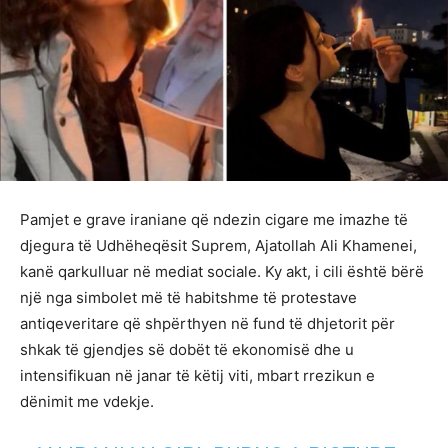
Pamjet e grave iraniane që ndezin cigare me imazhe të
djegura të Udhëheqësit Suprem, Ajatollah Ali Khamenei,
kanë qarkulluar në mediat sociale. Ky akt, i cili është bërë
një nga simbolet më të habitshme të protestave
antiqeveritare që shpërthyen në fund të dhjetorit për
shkak të gjendjes së dobët të ekonomisë dhe u
intensifikuan në janar të këtij viti, mbart rrezikun e
dënimit me vdekje.