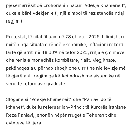
pjesëmarrësit që brohorisnin hapur “Vdekje Khameneit”,
duke e bërë vdekjen e tij një simbol të rezistencës ndaj
regjimit.
Protestat, të cilat filluan më 28 dhjetor 2025, fillimisht u
nxitën nga situata e rëndë ekonomike, inflacioni rekord i
lartë që arriti në 48.60% në tetor 2025, rritja e çmimeve
dhe rënia e monedhës kombëtare, rialit. Megjithatë,
pakënaqësia u përhap shpejt dhe u rrit në një lëvizje më
të gjerë anti-regjim që kërkoi ndryshime sistemike në
vend të reformave graduale.
Slogane si “Vdekje Khameneit” dhe “Pahlavi do të
kthehet”, duke iu referuar ish-Princit të Kurorës iraniane
Reza Pahlavi, jehonën nëpër rrugët e Teheranit dhe
qyteteve të tjera.