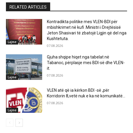
RELATED ARTICLES
Kontradikta politike mes VLEN-BDI për
mbishkrimet në kufi .Ministri i Drejtësisë
Jeton Shasivari të zbatojë Ligjin që del nga
Kushtetuta.
Lajme
07.08.2026
Gjuha shqipe hiqet nga tabelat në
Tabanoc, përplasje mes BDI-së dhe VLEN-
it.
07.08.2026
Lajme
VLEN atë që ia kërkon BDI -së ,për
Korridorin 8,vetë nuk e ka në komunikatë…
07.08.2026
Lajme