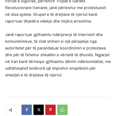
Forcat e sigurisë, përfshirë Trupat e Gardës
Revolucionare Iraniane, janë përleshur me protestuesit
në disa qytete. Grupet e të drejtave të njeriut kanë
raportuar dhjetëra vdekje dhe mijëra arrestime.
Janë raportuar gjithashtu ndërprerje të internetit dhe
komunikimeve, të cilat shihen si një përpjekje nga
autoritetet për të parandaluar koordinimin e protestave
dhe për të fshehur shkallën e vërtetë të dhunës. Ngjarjet
në Iran kanë tërhequr gjithashtu dënim ndërkombëtar, me
udhëheqësit botërorë që shprehin shqetësim për
shkeljet e të drejtave të njeriut.