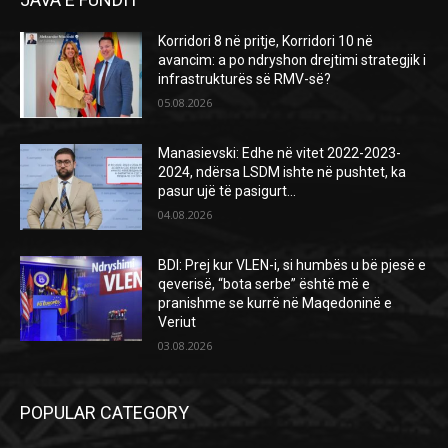
Korridori 8 në pritje, Korridori 10 në
avancim: a po ndryshon drejtimi strategjik i
infrastrukturës së RMV-së?
05.08.2026
Manasievski: Edhe në vitet 2022-2023-
2024, ndërsa LSDM ishte në pushtet, ka
pasur ujë të pasigurt…
04.08.2026
BDI: Prej kur VLEN-i, si humbës u bë pjesë e
qeverisë, “bota serbe” është më e
pranishme se kurrë në Maqedoninë e
Veriut
03.08.2026
POPULAR CATEGORY