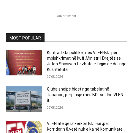
- Advertisment -
MOST POPULAR
Kontradikta politike mes VLEN-BDI për
mbishkrimet në kufi .Ministri i Drejtësisë
Jeton Shasivari të zbatojë Ligjin që del nga
Kushtetuta.
07.08.2026
Gjuha shqipe hiqet nga tabelat në
Tabanoc, përplasje mes BDI-së dhe VLEN-
it.
07.08.2026
VLEN atë që ia kërkon BDI -së ,për
Korridorin 8,vetë nuk e ka në komunikatë…