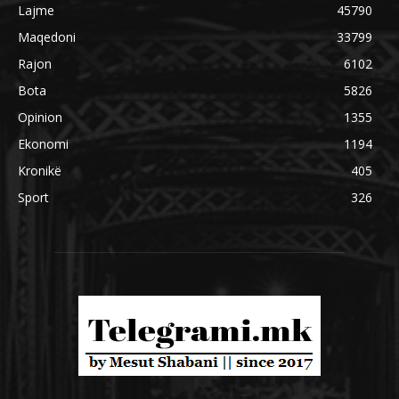
Lajme
45790
Maqedoni
33799
Rajon
6102
Bota
5826
Opinion
1355
Ekonomi
1194
Kronikë
405
Sport
326