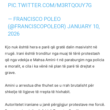
PIC.TWITTER.COM/M3RTQOUY7G
— FRANCISCO POLEO
(@FRANCISCOPOLEOR)
JANUARY 10,
2026
Kjo nuk është hera e parë që gratë dalin masivisht në
rrugë. Irani është tronditur nga muaj të tërë protestash
që nga vdekja e Mahsa Amini-t në paraburgim nga policia
e moralit, e cila i ka vënë në plan të parë të drejtat e
grave.
Amini u arrestua dhe thuhet se u rrah brutalisht për
shkelje të ligjeve të rrepta të hixhabit.
Autoritetet iraniane u janë përgjigjur protestave me forcë.