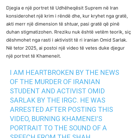
Djegia e një portret të Udhëheqësit Suprem në Iran
konsiderohet një krim i rëndë dhe, kur kryhet nga gratë,
akti merr një dimension të shtuar, pasi gratë që pinë
duhan stigmatizohen. Rreziku nuk është vetëm teorik, siç
dëshmohet nga rasti i aktivistit të ri iranian Omid Sarlak.
Në tetor 2025, ai postoi një video të vetes duke djegur
një portret të Khameneit.
I AM HEARTBROKEN BY THE NEWS
OF THE MURDER OF IRANIAN
STUDENT AND ACTIVIST OMID
SARLAK BY THE IRGC. HE WAS
ARRESTED AFTER POSTING THIS
VIDEO, BURNING KHAMENEI’S
PORTRAIT TO THE SOUND OF A
SPEECH FROM THE SHAH.