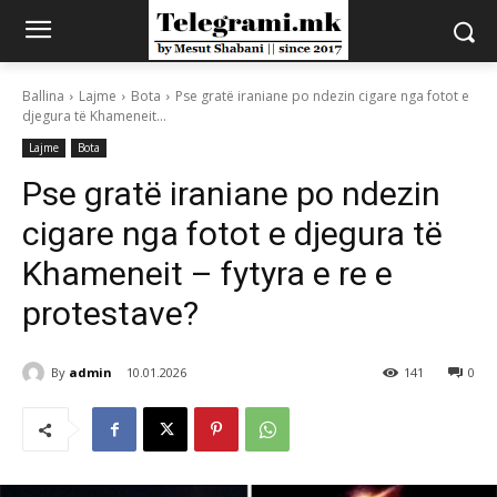
Ballina
Lajme
Bota
Pse gratë iraniane po ndezin cigare nga fotot e
djegura të Khameneit...
Lajme
Bota
Pse gratë iraniane po ndezin
cigare nga fotot e djegura të
Khameneit – fytyra e re e
protestave?
By
admin
10.01.2026
141
0