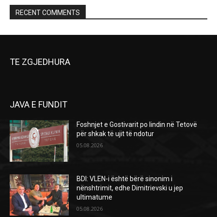
RECENT COMMENTS
TE ZGJEDHURA
JAVA E FUNDIT
Foshnjet e Gostivarit po lindin në Tetovë
për shkak të ujit të ndotur
05.08.2026
BDI: VLEN-i është bërë sinonim i
nënshtrimit, edhe Dimitrievski u jep
ultimatume
05.08.2026