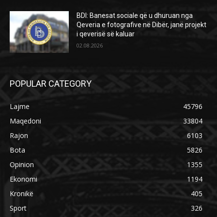
BDI: Banesat sociale që u dhuruan nga
Qeveria e fotografive në Dibër, janë projekt
i qeverisë së kaluar
02.08.2026
POPULAR CATEGORY
Lajme
45796
Maqedoni
33804
Rajon
6103
Bota
5826
Opinion
1355
Ekonomi
1194
Kronikë
405
Sport
326