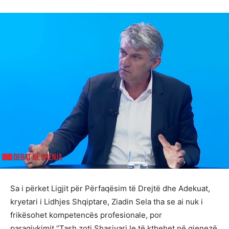
Sa i përket Ligjit për Përfaqësim të Drejtë dhe Adekuat,
kryetari i Lidhjes Shqiptare, Ziadin Sela tha se ai nuk i
frikësohet kompetencës profesionale, por
paragjykimit.“Tash zoti Shasivari le të kthehet në gjenezë