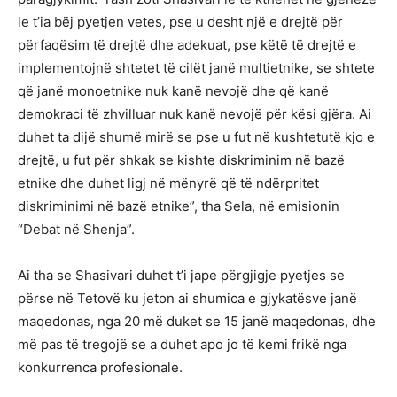
le t’ia bëj pyetjen vetes, pse u desht një e drejtë për
përfaqësim të drejtë dhe adekuat, pse këtë të drejtë e
implementojnë shtetet të cilët janë multietnike, se shtete
që janë monoetnike nuk kanë nevojë dhe që kanë
demokraci të zhvilluar nuk kanë nevojë për kësi gjëra. Ai
duhet ta dijë shumë mirë se pse u fut në kushtetutë kjo e
drejtë, u fut për shkak se kishte diskriminim në bazë
etnike dhe duhet ligj në mënyrë që të ndërpritet
diskriminimi në bazë etnike”, tha Sela, në emisionin
“Debat në Shenja”.
Ai tha se Shasivari duhet t’i jape përgjigje pyetjes se
përse në Tetovë ku jeton ai shumica e gjykatësve janë
maqedonas, nga 20 më duket se 15 janë maqedonas, dhe
më pas të tregojë se a duhet apo jo të kemi frikë nga
konkurrenca profesionale.