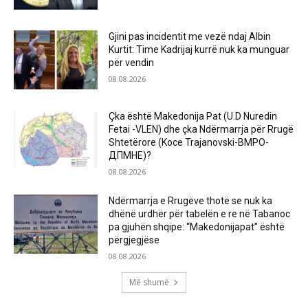
Gjini pas incidentit me vezë ndaj Albin
Kurtit: Time Kadrijaj kurrë nuk ka munguar
për vendin
08.08.2026
Çka është Makedonija Pat (U.D Nuredin
Fetai -VLEN) dhe çka Ndërmarrja për Rrugë
Shtetërore (Koce Trajanovski-ВМРО-
ДПМНЕ)?
08.08.2026
Ndërmarrja e Rrugëve thotë se nuk ka
dhënë urdhër për tabelën e re në Tabanoc
pa gjuhën shqipe: “Makedonijapat” është
përgjegjëse
08.08.2026
Më shumë