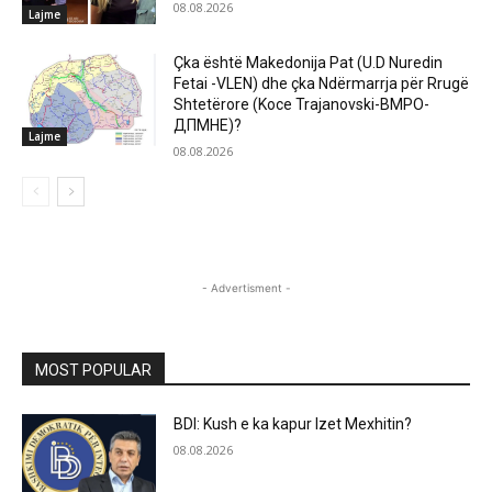
08.08.2026
Lajme
Çka është Makedonija Pat (U.D Nuredin
Fetai -VLEN) dhe çka Ndërmarrja për Rrugë
Shtetërore (Koce Trajanovski-ВМРО-
ДПМНЕ)?
Lajme
08.08.2026
- Advertisment -
MOST POPULAR
BDI: Kush e ka kapur Izet Mexhitin?
08.08.2026