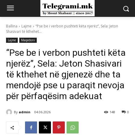
Ballina
Lajme
“Pse be i verbon pushteti këta njerëz”, Sela: Jeton
Shasivari të kthehet...
Lajme
Maqedoni
“Pse be i verbon pushteti këta
njerëz”, Sela: Jeton Shasivari
të kthehet në gjenezë dhe ta
mendojë pse u paraqit nevoja
për përfaqësim adekuat
By
admin
04.06.2026
148
0