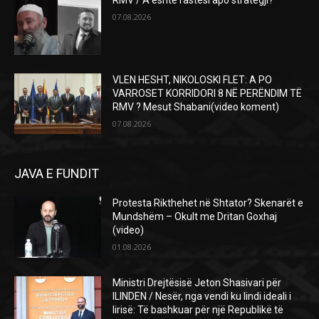
RMV / A është rastësi apo strategji?
07.08.2026
VLEN HESHT, NIKOLOSKI FLET: A PO
VARROSET KORRIDORI 8 NË PERËNDIM TË
RMV ? Mesut Shabani(video koment)
07.08.2026
JAVA E FUNDIT
Protesta Rikthehet në Shtator? Skenarët e
Mundshëm – Okult me Dritan Goxhaj
(video)
01.08.2026
Ministri Drejtësisë Jeton Shasivari për
ILINDEN / Nesër, nga vendi ku lindi ideali i
lirisë: Të bashkuar për një Republikë të