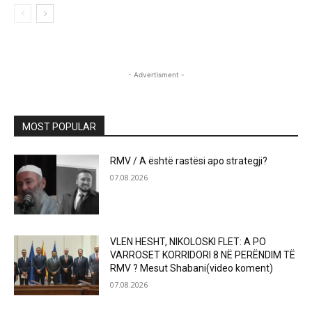
- Advertisment -
MOST POPULAR
RMV / A është rastësi apo strategji?
07.08.2026
VLEN HESHT, NIKOLOSKI FLET: A PO
VARROSET KORRIDORI 8 NË PERËNDIM TË
RMV ? Mesut Shabani(video koment)
07.08.2026