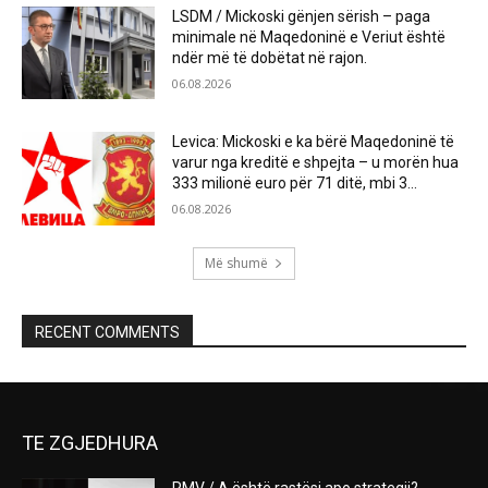
LSDM / Mickoski gënjen sërish – paga
minimale në Maqedoninë e Veriut është
ndër më të dobëtat në rajon.
06.08.2026
Levica: Mickoski e ka bërë Maqedoninë të
varur nga kreditë e shpejta – u morën hua
333 milionë euro për 71 ditë, mbi 3...
06.08.2026
Më shumë
RECENT COMMENTS
TE ZGJEDHURA