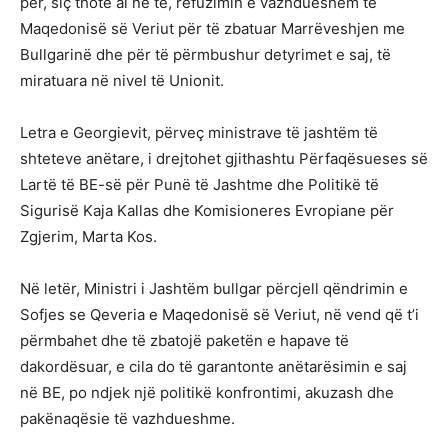
për, siç thotë ai në të, refuzimin e vazhdueshëm të
Maqedonisë së Veriut për të zbatuar Marrëveshjen me
Bullgarinë dhe për të përmbushur detyrimet e saj, të
miratuara në nivel të Unionit.
Letra e Georgievit, përveç ministrave të jashtëm të
shteteve anëtare, i drejtohet gjithashtu Përfaqësueses së
Lartë të BE-së për Punë të Jashtme dhe Politikë të
Sigurisë Kaja Kallas dhe Komisioneres Evropiane për
Zgjerim, Marta Kos.
Në letër, Ministri i Jashtëm bullgar përcjell qëndrimin e
Sofjes se Qeveria e Maqedonisë së Veriut, në vend që t’i
përmbahet dhe të zbatojë paketën e hapave të
dakordësuar, e cila do të garantonte anëtarësimin e saj
në BE, po ndjek një politikë konfrontimi, akuzash dhe
pakënaqësie të vazhdueshme.