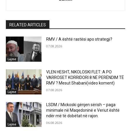
RELATED ARTICLES
RMV / A është rastësi apo strategji?
07.08.2026
Lajme
VLEN HESHT, NIKOLOSKI FLET: A PO
VARROSET KORRIDORI 8 NË PERËNDIM TË
RMV ? Mesut Shabani(video koment)
07.08.2026
Lajme
LSDM / Mickoski gënjen sërish – paga
minimale në Maqedoninë e Veriut është
ndër më të dobëtat në rajon.
06.08.2026
Lajme