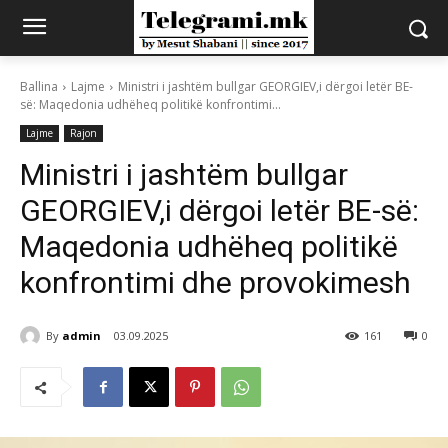
Ballina
Lajme
Ministri i jashtëm bullgar GEORGIEV,i dërgoi letër BE-
së: Maqedonia udhëheq politikë konfrontimi...
Lajme
Rajon
Ministri i jashtëm bullgar
GEORGIEV,i dërgoi letër BE-së:
Maqedonia udhëheq politikë
konfrontimi dhe provokimesh
By
admin
03.09.2025
161
0