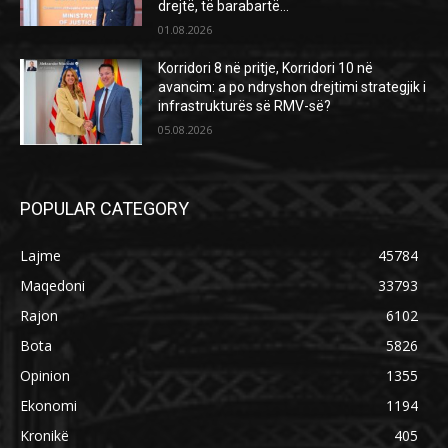
drejtë, të barabartë...
01.08.2026
Korridori 8 në pritje, Korridori 10 në
avancim: a po ndryshon drejtimi strategjik i
infrastrukturës së RMV-së?
05.08.2026
POPULAR CATEGORY
Lajme
45784
Maqedoni
33793
Rajon
6102
Bota
5826
Opinion
1355
Ekonomi
1194
Kronikë
405