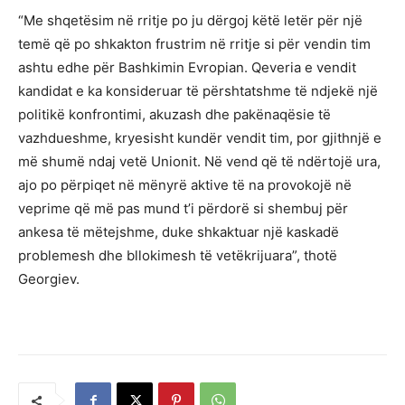
“Me shqetësim në rritje po ju dërgoj këtë letër për një
temë që po shkakton frustrim në rritje si për vendin tim
ashtu edhe për Bashkimin Evropian. Qeveria e vendit
kandidat e ka konsideruar të përshtatshme të ndjekë një
politikë konfrontimi, akuzash dhe pakënaqësie të
vazhdueshme, kryesisht kundër vendit tim, por gjithnjë e
më shumë ndaj vetë Unionit. Në vend që të ndërtojë ura,
ajo po përpiqet në mënyrë aktive të na provokojë në
veprime që më pas mund t’i përdorë si shembuj për
ankesa të mëtejshme, duke shkaktuar një kaskadë
problemesh dhe bllokimesh të vetëkrijuara”, thotë
Georgiev.