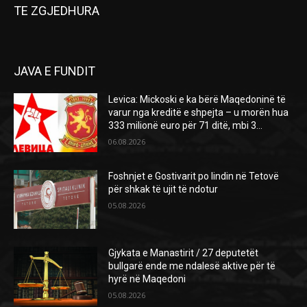
TE ZGJEDHURA
JAVA E FUNDIT
Levica: Mickoski e ka bërë Maqedoninë të
varur nga kreditë e shpejta – u morën hua
333 milionë euro për 71 ditë, mbi 3...
06.08.2026
Foshnjet e Gostivarit po lindin në Tetovë
për shkak të ujit të ndotur
05.08.2026
Gjykata e Manastirit / 27 deputetët
bullgarë ende me ndalesë aktive për të
hyrë në Maqedoni
05.08.2026