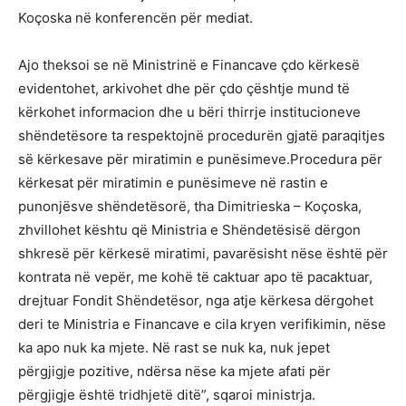
Koçoska në konferencën për mediat.
Ajo theksoi se në Ministrinë e Financave çdo kërkesë
evidentohet, arkivohet dhe për çdo çështje mund të
kërkohet informacion dhe u bëri thirrje institucioneve
shëndetësore ta respektojnë procedurën gjatë paraqitjes
së kërkesave për miratimin e punësimeve.Procedura për
kërkesat për miratimin e punësimeve në rastin e
punonjësve shëndetësorë, tha Dimitrieska – Koçoska,
zhvillohet kështu që Ministria e Shëndetësisë dërgon
shkresë për kërkesë miratimi, pavarësisht nëse është për
kontrata në vepër, me kohë të caktuar apo të pacaktuar,
drejtuar Fondit Shëndetësor, nga atje kërkesa dërgohet
deri te Ministria e Financave e cila kryen verifikimin, nëse
ka apo nuk ka mjete. Në rast se nuk ka, nuk jepet
përgjigje pozitive, ndërsa nëse ka mjete afati për
përgjigje është tridhjetë ditë”, sqaroi ministrja.