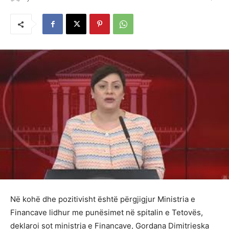
Në kohë dhe pozitivisht është përgjigjur Ministria e
Financave lidhur me punësimet në spitalin e Tetovës,
deklaroi sot ministrja e Financave, Gordana Dimitrieska