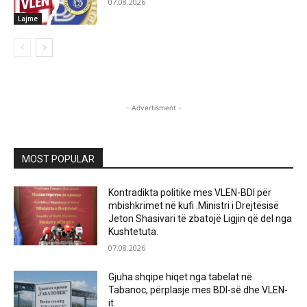
07.08.2026
Lajme
- Advertisment -
MOST POPULAR
Kontradikta politike mes VLEN-BDI për
mbishkrimet në kufi .Ministri i Drejtësisë
Jeton Shasivari të zbatojë Ligjin që del nga
Kushtetuta.
07.08.2026
Gjuha shqipe hiqet nga tabelat në
Tabanoc, përplasje mes BDI-së dhe VLEN-
it.