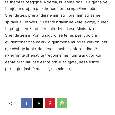
të themi të reagojnë. Ndërsa, ku është ndalur e gjitha në
të njëjtin drejtim po kthehemi prapa nga Fondi për
Shëndetësi, prej andej në ministri, prej ministrisë në
spitalin e Tetovës. Ku është ndalur në këtë lëvizje, duhet
të përgjigjen Fondi për shëndetësi ose Ministria e
Shëndetësisë. Por, ju siguroj se te ne, pasi çdo gjë
evidentohet dhe ka arkiv, gjithmonë mund të kërkoni për
një çështje konkrete nëse dikush ka interes dhe të
nxjerrim të dhënat, të tregojmë me numra arkivor kur
është pranuar, pse është pritur aq gjatë, nëse është
përgjigjur jashtë afatit…”, tha ministrja.