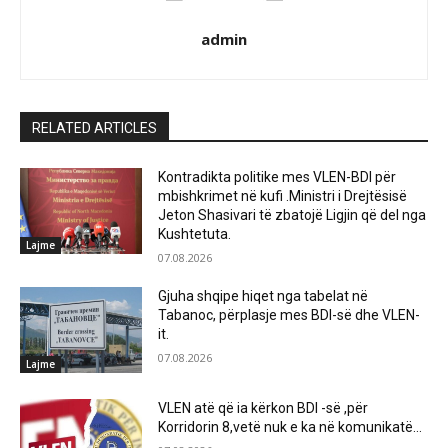
admin
RELATED ARTICLES
Kontradikta politike mes VLEN-BDI për
mbishkrimet në kufi .Ministri i Drejtësisë
Jeton Shasivari të zbatojë Ligjin që del nga
Kushtetuta.
Lajme
07.08.2026
Gjuha shqipe hiqet nga tabelat në
Tabanoc, përplasje mes BDI-së dhe VLEN-
it.
07.08.2026
Lajme
VLEN atë që ia kërkon BDI -së ,për
Korridorin 8,vetë nuk e ka në komunikatë…