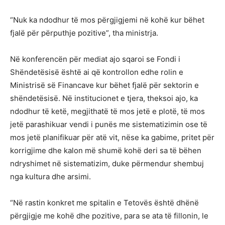
“Nuk ka ndodhur të mos përgjigjemi në kohë kur bëhet
fjalë për përputhje pozitive”, tha ministrja.
Në konferencën për mediat ajo sqaroi se Fondi i
Shëndetësisë është ai që kontrollon edhe rolin e
Ministrisë së Financave kur bëhet fjalë për sektorin e
shëndetësisë. Në institucionet e tjera, theksoi ajo, ka
ndodhur të ketë, megjithatë të mos jetë e plotë, të mos
jetë parashikuar vendi i punës me sistematizimin ose të
mos jetë planifikuar për atë vit, nëse ka gabime, pritet për
korrigjime dhe kalon më shumë kohë deri sa të bëhen
ndryshimet në sistematizim, duke përmendur shembuj
nga kultura dhe arsimi.
“Në rastin konkret me spitalin e Tetovës është dhënë
përgjigje me kohë dhe pozitive, para se ata të fillonin, le