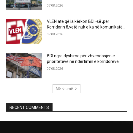
07.08.2026
VLEN atë që ia kërkon BDI -së ,për
Korridorin 8,vetë nuk e ka në komunikatë…
07.08.2026
BDI ngre dyshime për zhvendosjen e
prioriteteve në ndërtimin e korridoreve
07.08.2026
Më shumë
RECENT COMMENTS