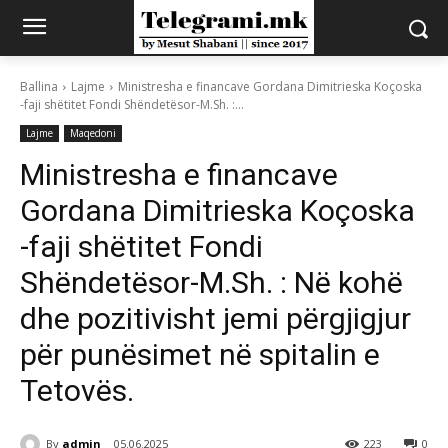
Ballina
Lajme
Ministresha e financave Gordana Dimitrieska Koçoska
-faji shëtitet Fondi Shëndetësor-M.Sh. :...
Lajme
Maqedoni
Ministresha e financave
Gordana Dimitrieska Koçoska
-faji shëtitet Fondi
Shëndetësor-M.Sh. : Në kohë
dhe pozitivisht jemi përgjigjur
për punësimet në spitalin e
Tetovës.
By
admin
05.06.2025
223
0