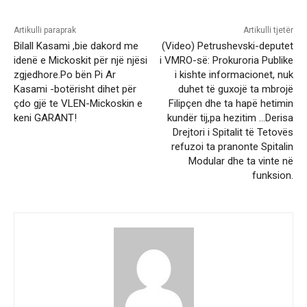
Artikulli paraprak
Artikulli tjetër
Bilall Kasami ,bie dakord me
(Video) Petrushevski-deputet
idenë e Mickoskit për një njësi
i VMRO-së: Prokuroria Publike
zgjedhore.Po bën Pi Ar
i kishte informacionet, nuk
Kasami -botërisht dihet për
duhet të guxojë ta mbrojë
çdo gjë te VLEN-Mickoskin e
Filipçen dhe ta hapë hetimin
keni GARANT!
kundër tij,pa hezitim …Derisa
Drejtori i Spitalit të Tetovës
refuzoi ta pranonte Spitalin
Modular dhe ta vinte në
funksion.