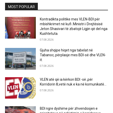
MOST POPULAR
Kontradikta politike mes VLEN-BDI për
mbishkrimet në kufi .Ministri i Drejtësisë
Jeton Shasivari të zbatojë Ligjin që del nga
Kushtetuta.
07.08.2026
Gjuha shqipe hiqet nga tabelat në
Tabanoc, përplasje mes BDI-së dhe VLEN-
it.
07.08.2026
VLEN atë që ia kërkon BDI -së ,për
Korridorin 8,vetë nuk e ka në komunikatë…
07.08.2026
BDI ngre dyshime për zhvendosjen e