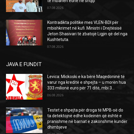
të mbahen edhe në shqip
07.08.2026
Kontradikta politike mes VLEN-BDI për
mbishkrimet në kufi .Ministri i Drejtësisë
Jeton Shasivari të zbatojë Ligjin që del nga
Kushtetuta.
07.08.2026
JAVA E FUNDIT
Levica: Mickoski e ka bërë Maqedoninë të
varur nga kreditë e shpejta – u morën hua
333 milionë euro për 71 ditë, mbi 3...
06.08.2026
Testet e shpejta për droga të MPB-së do
ta detektojnë edhe kodeinën që është e
pranishme në barnat e zakonshme kundër
dhimbjeve