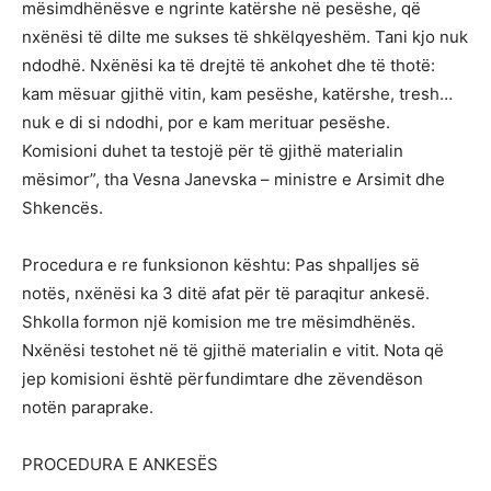
mësimdhënësve e ngrinte katërshe në pesëshe, që
nxënësi të dilte me sukses të shkëlqyeshëm. Tani kjo nuk
ndodhë. Nxënësi ka të drejtë të ankohet dhe të thotë:
kam mësuar gjithë vitin, kam pesëshe, katërshe, tresh…
nuk e di si ndodhi, por e kam merituar pesëshe.
Komisioni duhet ta testojë për të gjithë materialin
mësimor”, tha Vesna Janevska – ministre e Arsimit dhe
Shkencës.
Procedura e re funksionon kështu: Pas shpalljes së
notës, nxënësi ka 3 ditë afat për të paraqitur ankesë.
Shkolla formon një komision me tre mësimdhënës.
Nxënësi testohet në të gjithë materialin e vitit. Nota që
jep komisioni është përfundimtare dhe zëvendëson
notën paraprake.
PROCEDURA E ANKESËS