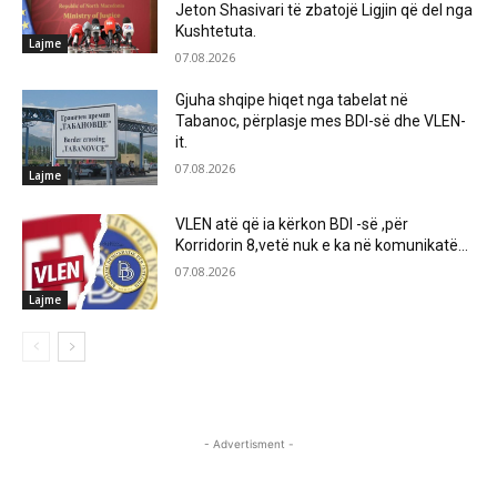
Jeton Shasivari të zbatojë Ligjin që del nga
Kushtetuta.
Lajme
07.08.2026
Gjuha shqipe hiqet nga tabelat në
Tabanoc, përplasje mes BDI-së dhe VLEN-
it.
07.08.2026
Lajme
VLEN atë që ia kërkon BDI -së ,për
Korridorin 8,vetë nuk e ka në komunikatë…
07.08.2026
Lajme
- Advertisment -