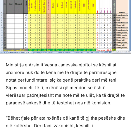
Ministrja e Arsimit Vesna Janevska njoftoi se këshillat
arsimorë nuk do të kenë më të drejtë të përmirësojnë
notat përfundimtare, siç ka qenë praktika deri më tani.
Sipas modelit të ri, nxënësi që mendon se është
vlerësuar padrejtësisht me notë më të ulët, ka të drejtë të
paraqesë ankesë dhe të testohet nga një komision.
“Bëhet fjalë për ata nxënës që kanë të gjitha pesëshe dhe
një katërshe. Deri tani, zakonisht, këshilli i