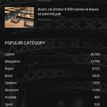
05.08.2026
Arsim, në shtator 4.900 nxënës të klasës
së parë më pak
06.08.2026
POPULAR CATEGORY
Lajme
45790
Maqedoni
33799
Rajon
6102
Bota
5826
Opinion
1355
Ekonomi
1194
Kronikë
405
Sport
326