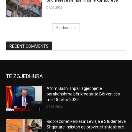
prioriteteve në ndërtimin e korridoreve
07.08.2026
Më shumë
RECENT COMMENTS
TE ZGJEDHURA
Afrim Gashi shpall zgjedhjet e
parakohshme për kryetar të Bërvenicës
më 18 tetor 2026.
07.08.2026
Ridorëzohet kërkesa: Lëvizja e Studentëve
Shqiptarë insiston që provimet shtetërore