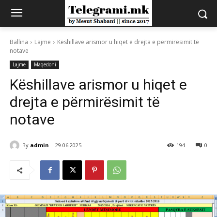
Ballina
Lajme
Këshillave arismor u hiqet e drejta e përmirësimit të
notave
Lajme
Maqedoni
Këshillave arismor u hiqet e
drejta e përmirësimit të
notave
By
admin
29.06.2025
194
0