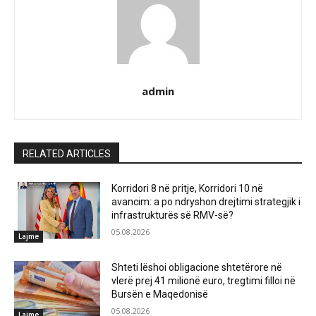
admin
RELATED ARTICLES
Korridori 8 në pritje, Korridori 10 në
avancim: a po ndryshon drejtimi strategjik i
infrastrukturës së RMV-së?
05.08.2026
Lajme
Shteti lëshoi obligacione shtetërore në
vlerë prej 41 milionë euro, tregtimi filloi në
Bursën e Maqedonisë
05.08.2026
Lajme