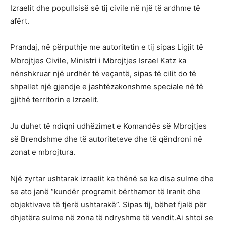
Izraelit dhe popullsisë së tij civile në një të ardhme të
afërt.
Prandaj, në përputhje me autoritetin e tij sipas Ligjit të
Mbrojtjes Civile, Ministri i Mbrojtjes Israel Katz ka
nënshkruar një urdhër të veçantë, sipas të cilit do të
shpallet një gjendje e jashtëzakonshme speciale në të
gjithë territorin e Izraelit.
Ju duhet të ndiqni udhëzimet e Komandës së Mbrojtjes
së Brendshme dhe të autoriteteve dhe të qëndroni në
zonat e mbrojtura.
Një zyrtar ushtarak izraelit ka thënë se ka disa sulme dhe
se ato janë “kundër programit bërthamor të Iranit dhe
objektivave të tjerë ushtarakë”. Sipas tij, bëhet fjalë për
dhjetëra sulme në zona të ndryshme të vendit.Ai shtoi se