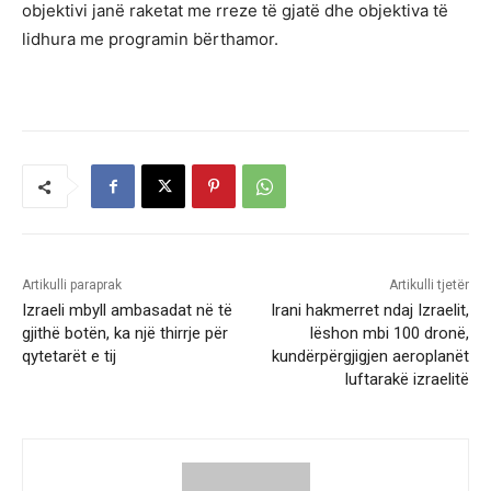
objektivi janë raketat me rreze të gjatë dhe objektiva të
lidhura me programin bërthamor.
Artikulli paraprak
Artikulli tjetër
Izraeli mbyll ambasadat në të
Irani hakmerret ndaj Izraelit,
gjithë botën, ka një thirrje për
lëshon mbi 100 dronë,
qytetarët e tij
kundërpërgjigjen aeroplanët
luftarakë izraelitë