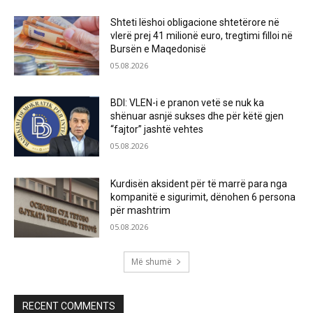
Shteti lëshoi obligacione shtetërore në
vlerë prej 41 milionë euro, tregtimi filloi në
Bursën e Maqedonisë
05.08.2026
BDI: VLEN-i e pranon vetë se nuk ka
shënuar asnjë sukses dhe për këtë gjen
“fajtor” jashtë vehtes
05.08.2026
Kurdisën aksident për të marrë para nga
kompanitë e sigurimit, dënohen 6 persona
për mashtrim
05.08.2026
Më shumë
RECENT COMMENTS