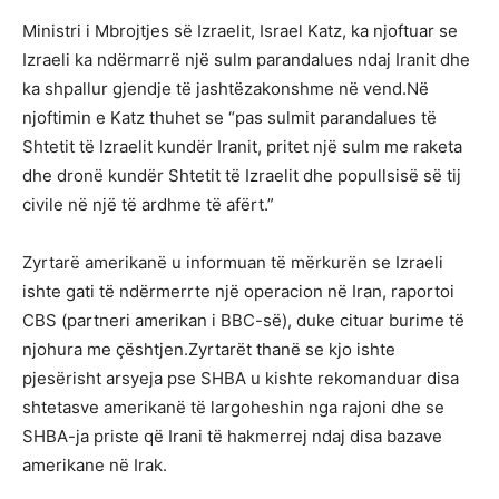
Ministri i Mbrojtjes së Izraelit, Israel Katz, ka njoftuar se
Izraeli ka ndërmarrë një sulm parandalues ndaj Iranit dhe
ka shpallur gjendje të jashtëzakonshme në vend.Në
njoftimin e Katz thuhet se “pas sulmit parandalues të
Shtetit të Izraelit kundër Iranit, pritet një sulm me raketa
dhe dronë kundër Shtetit të Izraelit dhe popullsisë së tij
civile në një të ardhme të afërt.”
Zyrtarë amerikanë u informuan të mërkurën se Izraeli
ishte gati të ndërmerrte një operacion në Iran, raportoi
CBS (partneri amerikan i BBC-së), duke cituar burime të
njohura me çështjen.Zyrtarët thanë se kjo ishte
pjesërisht arsyeja pse SHBA u kishte rekomanduar disa
shtetasve amerikanë të largoheshin nga rajoni dhe se
SHBA-ja priste që Irani të hakmerrej ndaj disa bazave
amerikane në Irak.