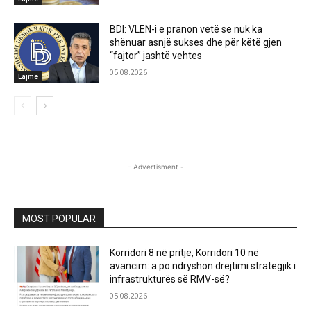
BDI: VLEN-i e pranon vetë se nuk ka
shënuar asnjë sukses dhe për këtë gjen
“fajtor” jashtë vehtes
05.08.2026
Lajme
- Advertisment -
MOST POPULAR
Korridori 8 në pritje, Korridori 10 në
avancim: a po ndryshon drejtimi strategjik i
infrastrukturës së RMV-së?
05.08.2026