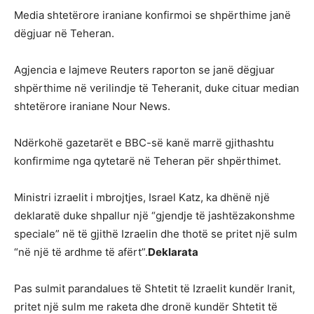
Media shtetërore iraniane konfirmoi se shpërthime janë
dëgjuar në Teheran.
Agjencia e lajmeve Reuters raporton se janë dëgjuar
shpërthime në verilindje të Teheranit, duke cituar median
shtetërore iraniane Nour News.
Ndërkohë gazetarët e BBC-së kanë marrë gjithashtu
konfirmime nga qytetarë në Teheran për shpërthimet.
Ministri izraelit i mbrojtjes, Israel Katz, ka dhënë një
deklaratë duke shpallur një “gjendje të jashtëzakonshme
speciale” në të gjithë Izraelin dhe thotë se pritet një sulm
“në një të ardhme të afërt”.
Deklarata
Pas sulmit parandalues të Shtetit të Izraelit kundër Iranit,
pritet një sulm me raketa dhe dronë kundër Shtetit të