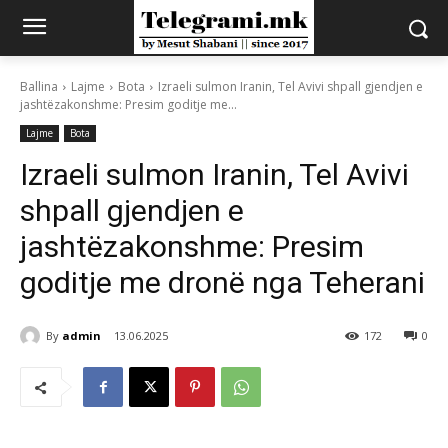
Ballina
Lajme
Bota
Izraeli sulmon Iranin, Tel Avivi shpall gjendjen e
jashtëzakonshme: Presim goditje me...
Lajme
Bota
Izraeli sulmon Iranin, Tel Avivi
shpall gjendjen e
jashtëzakonshme: Presim
goditje me dronë nga Teherani
By
admin
13.06.2025
172
0