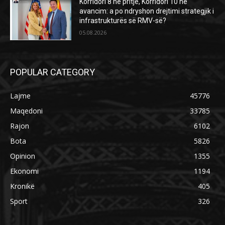
Korridori 8 në pritje, Korridori 10 në
avancim: a po ndryshon drejtimi strategjik i
infrastrukturës së RMV-së?
05.08.2026
POPULAR CATEGORY
Lajme
45776
Maqedoni
33785
Rajon
6102
Bota
5826
Opinion
1355
Ekonomi
1194
Kronikë
405
Sport
326