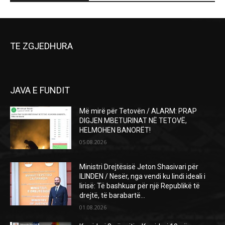
TE ZGJEDHURA
JAVA E FUNDIT
Më mirë për Tetovën / ALARM: PRAP
DIGJEN MBETURINAT NË TETOVË,
HELMOHEN BANORËT!
05.08.2026
Ministri Drejtësisë Jeton Shasivari për
ILINDEN / Nesër, nga vendi ku lindi ideali i
lirisë: Të bashkuar për një Republikë të
drejtë, të barabartë...
01.08.2026