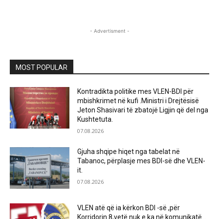
- Advertisment -
MOST POPULAR
Kontradikta politike mes VLEN-BDI për
mbishkrimet në kufi .Ministri i Drejtësisë
Jeton Shasivari të zbatojë Ligjin që del nga
Kushtetuta.
07.08.2026
Gjuha shqipe hiqet nga tabelat në
Tabanoc, përplasje mes BDI-së dhe VLEN-
it.
07.08.2026
VLEN atë që ia kërkon BDI -së ,për
Korridorin 8,vetë nuk e ka në komunikatë…