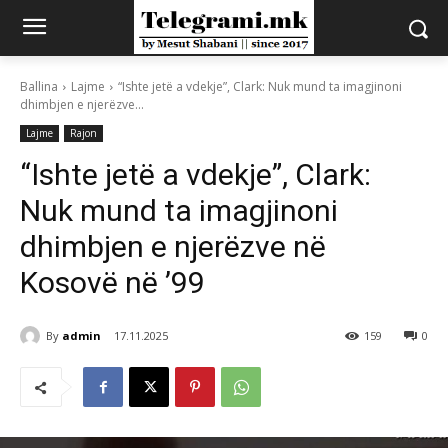
Ballina
Lajme
“Ishte jetë a vdekje”, Clark: Nuk mund ta imagjinoni
dhimbjen e njerëzve...
Lajme
Rajon
“Ishte jetë a vdekje”, Clark:
Nuk mund ta imagjinoni
dhimbjen e njerëzve në
Kosovë në ’99
By
admin
17.11.2025
159
0