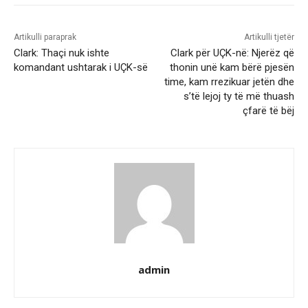
Artikulli paraprak
Artikulli tjetër
Clark: Thaçi nuk ishte
Clark për UÇK-në: Njerëz që
komandant ushtarak i UÇK-së
thonin unë kam bërë pjesën
time, kam rrezikuar jetën dhe
s’të lejoj ty të më thuash
çfarë të bëj
admin