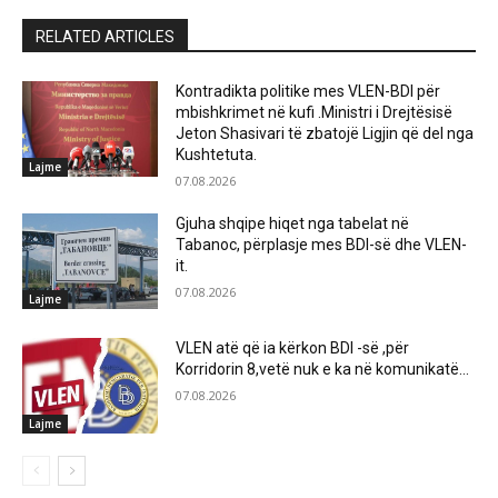
RELATED ARTICLES
Kontradikta politike mes VLEN-BDI për
mbishkrimet në kufi .Ministri i Drejtësisë
Jeton Shasivari të zbatojë Ligjin që del nga
Kushtetuta.
Lajme
07.08.2026
Gjuha shqipe hiqet nga tabelat në
Tabanoc, përplasje mes BDI-së dhe VLEN-
it.
07.08.2026
Lajme
VLEN atë që ia kërkon BDI -së ,për
Korridorin 8,vetë nuk e ka në komunikatë…
07.08.2026
Lajme