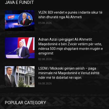
JAVA E FUNDIT
VLEN: BDI vendet e punës i ndante sikur të
ishin dhuratë nga Ali Ahmeti
05.08.2026
Adnan Azizi i përgjigjet Ali Ahmetit:
Maqedoninë e bëri Zvicër vetëm për vete,
ndërsa 500 mijë shqiptarë morën rrugën e
emigrimit
02.08.2026
LSDM / Mickoski gënjen sërish – paga
minimale në Maqedoninë e Veriut është
ndër më të dobëtat në rajon.
06.08.2026
POPULAR CATEGORY