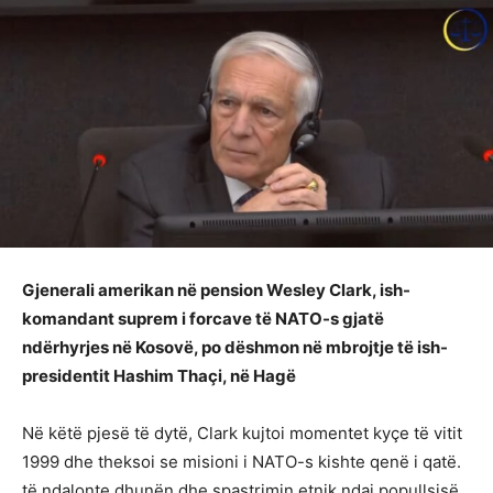
Gjenerali amerikan në pension Wesley Clark, ish-
komandant suprem i forcave të NATO-s gjatë
ndërhyrjes në Kosovë, po dëshmon në mbrojtje të ish-
presidentit Hashim Thaçi, në Hagë
Në këtë pjesë të dytë, Clark kujtoi momentet kyçe të vitit
1999 dhe theksoi se misioni i NATO-s kishte qenë i qatë.
të ndalonte dhunën dhe spastrimin etnik ndaj popullsisë