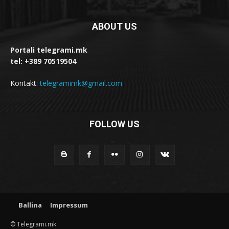
ABOUT US
Portali telegrami.mk
tel: +389 70519504
Kontakt:
telegramimk@gmail.com
FOLLOW US
Ballina
Impressum
© Telegrami.mk