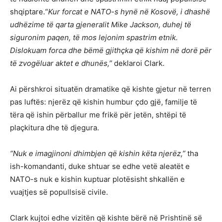
shqiptare.“
Kur forcat e NATO-s hynë në Kosovë, i dhashë
udhëzime të qarta gjeneralit Mike Jackson, duhej të
siguronim paqen, të mos lejonim spastrim etnik.
Dislokuam forca dhe bëmë gjithçka që kishim në dorë për
të zvogëluar aktet e dhunës,”
deklaroi Clark.
Ai përshkroi situatën dramatike që kishte gjetur në terren
pas luftës: njerëz që kishin humbur çdo gjë, familje të
tëra që ishin përballur me frikë për jetën, shtëpi të
plaçkitura dhe të djegura.
“Nuk e imagjinoni dhimbjen që kishin këta njerëz,”
tha
ish-komandanti, duke shtuar se edhe vetë aleatët e
NATO-s nuk e kishin kuptuar plotësisht shkallën e
vuajtjes së popullsisë civile.
Clark kujtoi edhe vizitën që kishte bërë në Prishtinë së