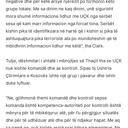
negative dhe për këtë arsye njerëzit po formonin këto
grupe lokale. Me sa dinim ne kaq dinim, unë sigurisht
mora shumë informacione lidhur me UÇK nga serbët
sesa që kam marr informacion nga forcat tona. Serbët
kishin pika të identifikuara në hartë që i kishin si pika të
ashtuquajtura pika terroriste ata po mundoheshin që të
mblidhnin informacion lidhur me këtë”, tha Clark.
Tutje, dëshmitari i shtatë i mbrojtjes së Thaçit tha se UÇK
nuk kishte komandë dhe as kontroll. Sipas tij Ushtria
Çlirimtare e Kosovës ishte një grup i pavarur dhe ishin
duke luftuar.
“Ne, gjithmonë themi komandë dhe kontroll sepse
komanda është kompetenca-autoriteti por kontrolli është
mënyra për të mbikëqyrur atë, për t’u përgjigjur situatës
dhe për të udhëzuar atë dhe për të ndjekur hapat. Me aq
sa pamë ne, nuk kishte asnjë prej këtyre elementeve. Ne,