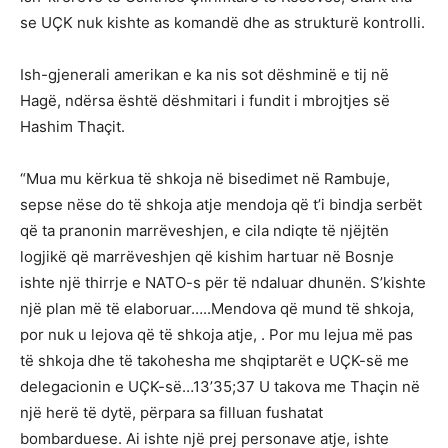
se UÇK nuk kishte as komandë dhe as strukturë kontrolli.
Ish-gjenerali amerikan e ka nis sot dëshminë e tij në
Hagë, ndërsa është dëshmitari i fundit i mbrojtjes së
Hashim Thaçit.
“Mua mu kërkua të shkoja në bisedimet në Rambuje,
sepse nëse do të shkoja atje mendoja që t’i bindja serbët
që ta pranonin marrëveshjen, e cila ndiqte të njëjtën
logjikë që marrëveshjen që kishim hartuar në Bosnje
ishte një thirrje e NATO-s për të ndaluar dhunën. S’kishte
një plan më të elaboruar…..Mendova që mund të shkoja,
por nuk u lejova që të shkoja atje, . Por mu lejua më pas
të shkoja dhe të takohesha me shqiptarët e UÇK-së me
delegacionin e UÇK-së…13’35;37 U takova me Thaçin në
një herë të dytë, përpara sa filluan fushatat
bombarduese. Ai ishte një prej personave atje, ishte