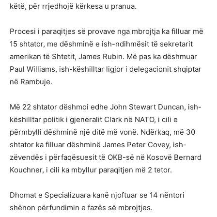
këtë, për rrjedhojë kërkesa u pranua.
Procesi i paraqitjes së provave nga mbrojtja ka filluar më
15 shtator, me dëshminë e ish-ndihmësit të sekretarit
amerikan të Shtetit, James Rubin. Më pas ka dëshmuar
Paul Williams, ish-këshilltar ligjor i delegacionit shqiptar
në Rambuje.
Më 22 shtator dëshmoi edhe John Stewart Duncan, ish-
këshilltar politik i gjeneralit Clark në NATO, i cili e
përmbylli dëshminë një ditë më vonë. Ndërkaq, më 30
shtator ka filluar dëshminë James Peter Covey, ish-
zëvendës i përfaqësuesit të OKB-së në Kosovë Bernard
Kouchner, i cili ka mbyllur paraqitjen më 2 tetor.
Dhomat e Specializuara kanë njoftuar se 14 nëntori
shënon përfundimin e fazës së mbrojtjes.