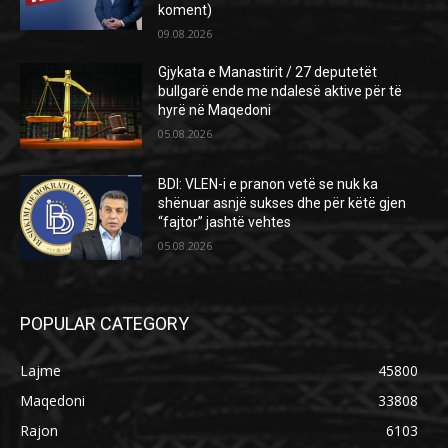
koment)
09.08.2026
Gjykata e Manastirit / 27 deputetët
bullgarë ende me ndalesë aktive për të
hyrë në Maqedoni
05.08.2026
BDI: VLEN-i e pranon vetë se nuk ka
shënuar asnjë sukses dhe për këtë gjen
“fajtor” jashtë vehtes
05.08.2026
POPULAR CATEGORY
Lajme
45800
Maqedoni
33808
Rajon
6103