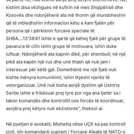
kishim disa vëzhgues në kufirin në mes Shqipërisë dhe
Kosovës dhe ndonjëherë ata më thonin që mundoheshin
që të mbledhshin informacion këtu e kam fjalën për
persona që i përkisnin forcave speciale të
SHBA….13’38’41 Ishte e qartë që bëhej fjalë për grupe të
pavarura të cilin ishin grupe të motivuara, ishin duke
luftuar. Ndonjëherë ata kapnin dikë, për shembull; në një
pikë ata kapën një rus dhe unë thash që nuk jam i
interesuar për këtë gjë. Domethënë me një fjalë nuk
kishte mënyra komunikimi, ishin thjesht njerëz të
vetorganizuar. Unë nuk kisha asnjë dyshim që Ushtria
Serbe ishte e frikësuar prej tyre por nga ana tjetër sa i
takon komandës dhe kontrollit ose forcës të koordinuar,
asnjëra prej këtyre nuk ekzistonte”, theksoi ai.
Në pyetjen e avokatit, Mishetiq nëse UÇK ka pas kontroll
civil, ish-komandanti suprem i Forcave Aleate të NATO-s