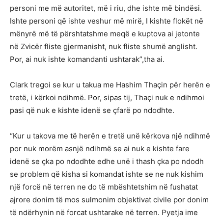
personi me më autoritet, më i riu, dhe ishte më bindësi.
Ishte personi që ishte veshur më mirë, I kishte flokët në
mënyrë më të përshtatshme meqë e kuptova ai jetonte
në Zvicër fliste gjermanisht, nuk fliste shumë anglisht.
Por, ai nuk ishte komandanti ushtarak”,tha ai.
Clark tregoi se kur u takua me Hashim Thaçin për herën e
tretë, i kërkoi ndihmë. Por, sipas tij, Thaçi nuk e ndihmoi
pasi që nuk e kishte idenë se çfarë po ndodhte.
“Kur u takova me të herën e tretë unë kërkova një ndihmë
por nuk morëm asnjë ndihmë se ai nuk e kishte fare
idenë se çka po ndodhte edhe unë i thash çka po ndodh
se problem që kisha si komandat ishte se ne nuk kishim
një forcë në terren ne do të mbështetshim në fushatat
ajrore donim të mos sulmonim objektivat civile por donim
të ndërhynin në forcat ushtarake në terren. Pyetja ime