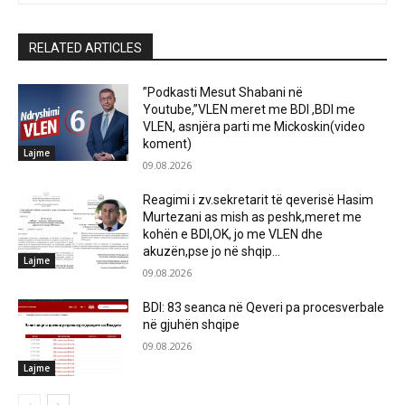
RELATED ARTICLES
”Podkasti Mesut Shabani në
Youtube,”VLEN meret me BDI ,BDI me
VLEN, asnjëra parti me Mickoskin(video
koment)
Lajme
09.08.2026
Reagimi i zv.sekretarit të qeverisë Hasim
Murtezani as mish as peshk,meret me
kohën e BDI,OK, jo me VLEN dhe
akuzën,pse jo në shqip...
Lajme
09.08.2026
BDI: 83 seanca në Qeveri pa procesverbale
në gjuhën shqipe
09.08.2026
Lajme