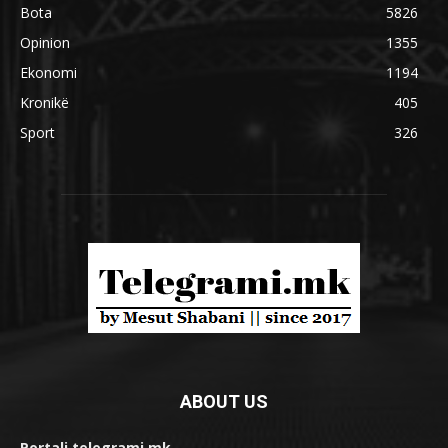
Bota
5826
Opinion
1355
Ekonomi
1194
Kronikë
405
Sport
326
ABOUT US
Portali telegrami.mk