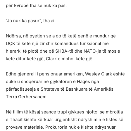
për Evropë tha se nuk ka pas.
“Jo nuk ka pasur”, tha ai.
Ndërsa, në pyetjen se a do të ketë qenë e mundur që
UÇK të ketë një zinxhir komandues funksional me
hierarki të plotë dhe që SHBA-të dhe NATO-ja të mos e
ketë ditur këtë gjë, Clark e mohoi këtë gjë.
Edhe gjenerali i pensionuar amerikan, Wesley Clark është
duke u shoqëruar në gjykatoren e Hagës nga
përfaqësuesja e Shteteve të Bashkuara të Amerikës,
Terra Gerhersanem.
Në fillim të kësaj seance trupi gjykues njoftoi se mbrojtja
e Thaçit kishte kërkuar urgjentisht ndryshimin e listës së
provave materiale. Prokuroria nuk e kishte ndryshuar