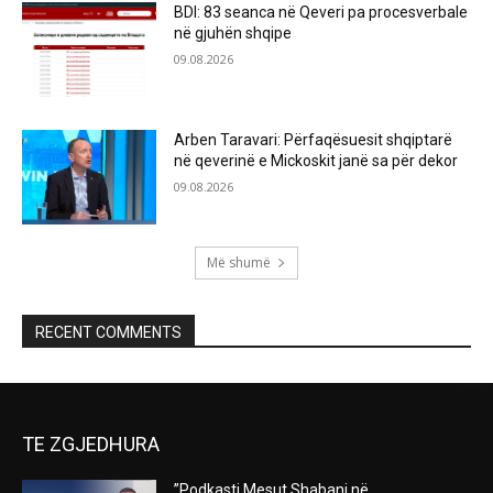
BDI: 83 seanca në Qeveri pa procesverbale
në gjuhën shqipe
09.08.2026
Arben Taravari: Përfaqësuesit shqiptarë
në qeverinë e Mickoskit janë sa për dekor
09.08.2026
Më shumë
RECENT COMMENTS
TE ZGJEDHURA
”Podkasti Mesut Shabani në