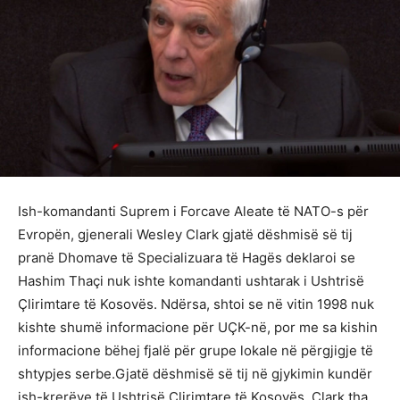
Ish-komandanti Suprem i Forcave Aleate të NATO-s për
Evropën, gjenerali Wesley Clark gjatë dëshmisë së tij
pranë Dhomave të Specializuara të Hagës deklaroi se
Hashim Thaçi nuk ishte komandanti ushtarak i Ushtrisë
Çlirimtare të Kosovës. Ndërsa, shtoi se në vitin 1998 nuk
kishte shumë informacione për UÇK-në, por me sa kishin
informacione bëhej fjalë për grupe lokale në përgjigje të
shtypjes serbe.Gjatë dëshmisë së tij në gjykimin kundër
ish-krerëve të Ushtrisë Çlirimtare të Kosovës, Clark tha