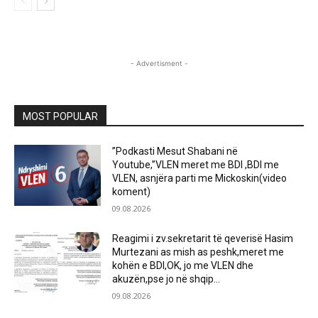
- Advertisment -
MOST POPULAR
”Podkasti Mesut Shabani në
Youtube,”VLEN meret me BDI ,BDI me
VLEN, asnjëra parti me Mickoskin(video
koment)
09.08.2026
Reagimi i zv.sekretarit të qeverisë Hasim
Murtezani as mish as peshk,meret me
kohën e BDI,OK, jo me VLEN dhe
akuzën,pse jo në shqip...
09.08.2026