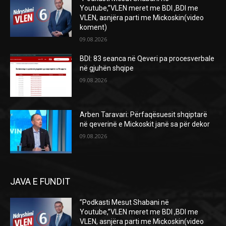
Youtube,”VLEN meret me BDI ,BDI me
VLEN, asnjëra parti me Mickoskin(video
koment)
09.08.2026
BDI: 83 seanca në Qeveri pa procesverbale
në gjuhën shqipe
09.08.2026
Arben Taravari: Përfaqësuesit shqiptarë
në qeverinë e Mickoskit janë sa për dekor
09.08.2026
JAVA E FUNDIT
”Podkasti Mesut Shabani në
Youtube,”VLEN meret me BDI ,BDI me
VLEN, asnjëra parti me Mickoskin(video