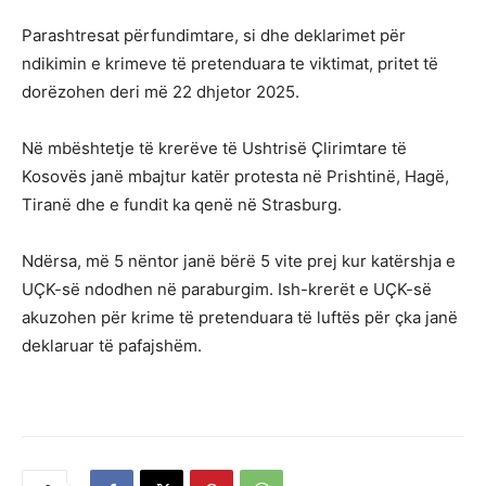
Parashtresat përfundimtare, si dhe deklarimet për
ndikimin e krimeve të pretenduara te viktimat, pritet të
dorëzohen deri më 22 dhjetor 2025.
Në mbështetje të krerëve të Ushtrisë Çlirimtare të
Kosovës janë mbajtur katër protesta në Prishtinë, Hagë,
Tiranë dhe e fundit ka qenë në Strasburg.
Ndërsa, më 5 nëntor janë bërë 5 vite prej kur katërshja e
UÇK-së ndodhen në paraburgim. Ish-krerët e UÇK-së
akuzohen për krime të pretenduara të luftës për çka janë
deklaruar të pafajshëm.