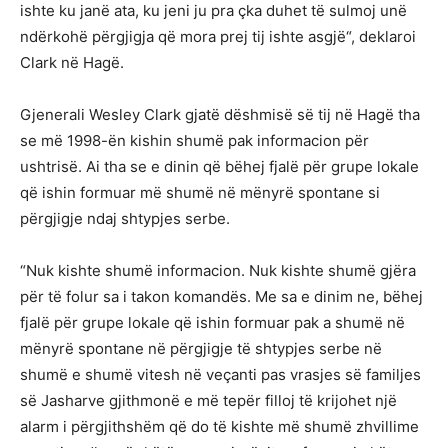
ishte ku janë ata, ku jeni ju pra çka duhet të sulmoj unë
ndërkohë përgjigja që mora prej tij ishte asgjë“, deklaroi
Clark në Hagë.
Gjenerali Wesley Clark gjatë dëshmisë së tij në Hagë tha
se më 1998-ën kishin shumë pak informacion për
ushtrisë. Ai tha se e dinin që bëhej fjalë për grupe lokale
që ishin formuar më shumë në mënyrë spontane si
përgjigje ndaj shtypjes serbe.
“Nuk kishte shumë informacion. Nuk kishte shumë gjëra
për të folur sa i takon komandës. Me sa e dinim ne, bëhej
fjalë për grupe lokale që ishin formuar pak a shumë në
mënyrë spontane në përgjigje të shtypjes serbe në
shumë e shumë vitesh në veçanti pas vrasjes së familjes
së Jasharve gjithmonë e më tepër filloj të krijohet një
alarm i përgjithshëm që do të kishte më shumë zhvillime