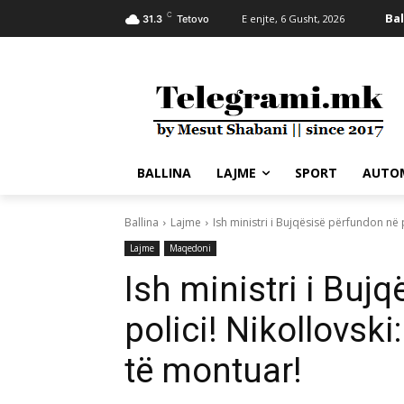
C
Bal
E enjte, 6 Gusht, 2026
31.3
Tetovo
BALLINA
LAJME
SPORT
AUTO
Ballina
Lajme
Ish ministri i Bujqësisë përfundon në po
Lajme
Maqedoni
Ish ministri i Buj
polici! Nikollovski:
të montuar!