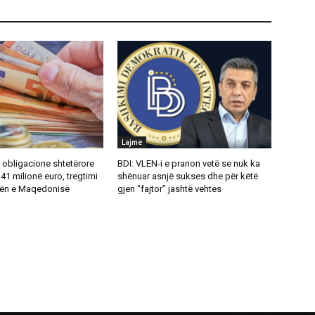
Lajme
i obligacione shtetërore
BDI: VLEN-i e pranon vetë se nuk ka
 41 milionë euro, tregtimi
shënuar asnjë sukses dhe për këtë
rsën e Maqedonisë
gjen “fajtor” jashtë vehtes