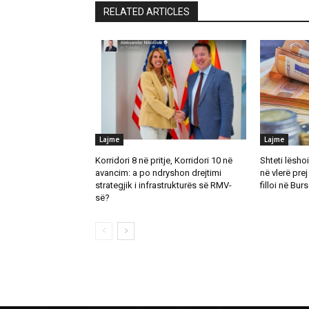
RELATED ARTICLES
Lajme
Lajme
Korridori 8 në pritje, Korridori 10 në
Shteti lësho
avancim: a po ndryshon drejtimi
në vlerë prej
strategjik i infrastrukturës së RMV-
filloi në Bu
së?