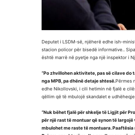
Deputet i LSDM-së, njëherë edhe ish-ministë
stacion policor për bisedë informative.. Si
është marrë në pyetje nga një inspektor i 
“Po zhvillohen aktivitete, pas së cilave do
nga MPB, pa dhënë detaje shtesë.
Përmes nj
edhe Nikollovski, i cili hetimin në fjalë e ci
qëllim që të mbulojë skandalet e udhëheqje
“Nuk bëhet fjalë për shkelje të Ligjit për P
për një rast të montuar që synon të largojë
mbulohet me raste të montuara. Paaftësia 