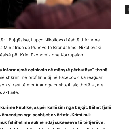
r i Bujqësisë, Lupço Nikollovski është thirrur në
pas Ministrisë së Punëve të Brendshme, Nikollovski
Njësisë për Krim Ekonomik dhe Korrupsion.
 ta informojmë opinionin në mënyrë përkatëse”, thonë
ë shkrimi në profilin e tij në Facebook, ka reaguar
lëson si rast të montuar nga pushteti, siç thotë ai, me
s aktuale.
rokurime Publike, as për kallëzim nga bujqit. Bëhet fjalë
 vëmendjen nga çështjet e vërteta. Krimi nuk
nuk fshihet me sulme ndaj sukseseve të të tjerëve.