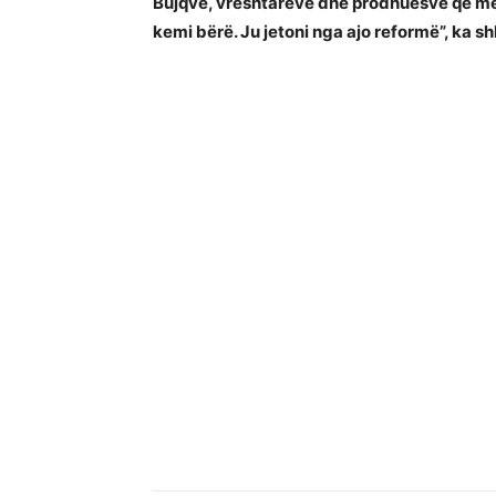
Bujqve, vreshtarëve dhe prodhuesve që më k
kemi bërë. Ju jetoni nga ajo reformë”, ka s