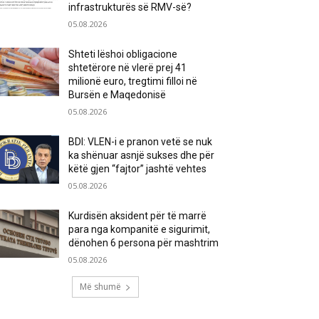
infrastrukturës së RMV-së?
05.08.2026
Shteti lëshoi obligacione
shtetërore në vlerë prej 41
milionë euro, tregtimi filloi në
Bursën e Maqedonisë
05.08.2026
BDI: VLEN-i e pranon vetë se nuk
ka shënuar asnjë sukses dhe për
këtë gjen “fajtor” jashtë vehtes
05.08.2026
Kurdisën aksident për të marrë
para nga kompanitë e sigurimit,
dënohen 6 persona për mashtrim
05.08.2026
Më shumë