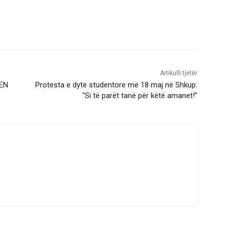
Artikulli tjetër
LEN
Protesta e dytë studentore më 18 maj në Shkup:
“Si të parët tanë për këtë amanet!”