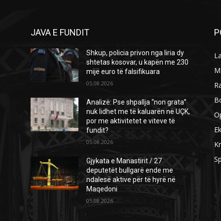
JAVA E FUNDIT
P
Shkup, policia privon nga liria dy
L
shtetas kosovar, u kapën me 230
M
mijë euro të falsifikuara
05.08.2026
R
B
Analizë: Pse shpallja “non grata”
nuk lidhet me të kaluarën në UÇK,
O
por me aktivitetet e viteve të
E
fundit?
05.08.2026
Kr
Sp
Gjykata e Manastirit / 27
deputetët bullgarë ende me
ndalesë aktive për të hyrë në
Maqedoni
05.08.2026