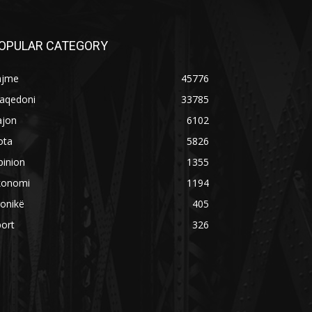
OPULAR CATEGORY
ajme
45776
aqedoni
33785
ajon
6102
ota
5826
pinion
1355
konomi
1194
onikë
405
ort
326