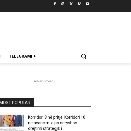
J
TELEGRAMI +
- Advertisment -
MOST POPULAR
Korridori 8 në pritje, Korridori 10
në avancim: a po ndryshon
drejtimi strategjik i