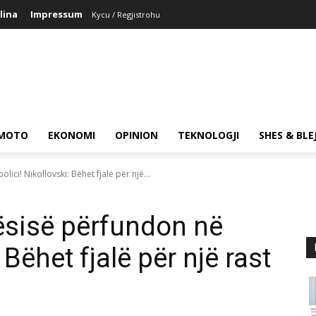
lina
Impressum
Kycu / Regjistrohu
MOTO
EKONOMI
OPINION
TEKNOLOGJI
SHES & BLE
lici! Nikollovski: Bëhet fjalë për një...
qësisë përfundon në
 Bëhet fjalë për një rast