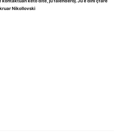
ontaktuan këto ditë, ju falënderoj. Ju e dini çfarë
hkruar Nikollovski