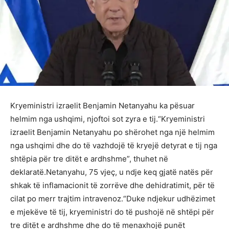
Kryeministri izraelit Benjamin Netanyahu ka pësuar
helmim nga ushqimi, njoftoi sot zyra e tij.“Kryeministri
izraelit Benjamin Netanyahu po shërohet nga një helmim
nga ushqimi dhe do të vazhdojë të kryejë detyrat e tij nga
shtëpia për tre ditët e ardhshme”, thuhet në
deklaratë.Netanyahu, 75 vjeç, u ndje keq gjatë natës për
shkak të inflamacionit të zorrëve dhe dehidratimit, për të
cilat po merr trajtim intravenoz.“Duke ndjekur udhëzimet
e mjekëve të tij, kryeministri do të pushojë në shtëpi për
tre ditët e ardhshme dhe do të menaxhojë punët