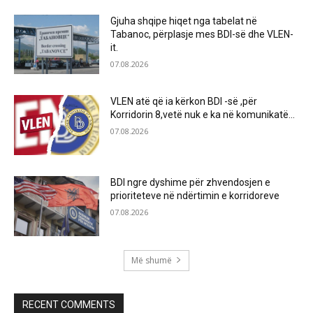
Gjuha shqipe hiqet nga tabelat në
Tabanoc, përplasje mes BDI-së dhe VLEN-
it.
07.08.2026
VLEN atë që ia kërkon BDI -së ,për
Korridorin 8,vetë nuk e ka në komunikatë…
07.08.2026
BDI ngre dyshime për zhvendosjen e
prioriteteve në ndërtimin e korridoreve
07.08.2026
Më shumë
RECENT COMMENTS