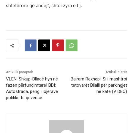
shtetërore që andej”, shtoi zyra e tij.
Artikulli paraprak
Artikulli tjetër
VLEN: Shkup-Bllacë hyn në
Bajram Rexhepi: Si i mashtroi
fazën përfundimtare! BDI:
tetovarët Bilalli për parkingjet
Autostrada, peng i lojërave
në kate (VIDEO)
politike të qeverisë