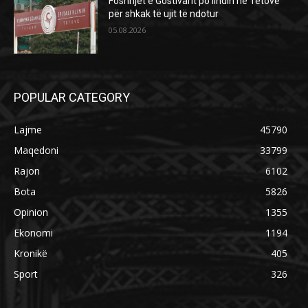
Foshnjet e Gostivarit po lindin në Tetovë
për shkak të ujit të ndotur
05.08.2026
POPULAR CATEGORY
Lajme
45790
Maqedoni
33799
Rajon
6102
Bota
5826
Opinion
1355
Ekonomi
1194
Kronikë
405
Sport
326