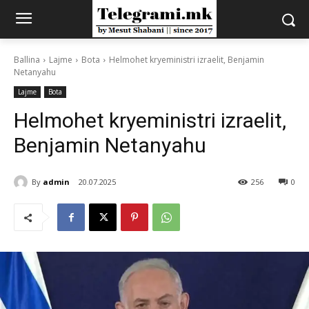
Ballina
Lajme
Bota
Helmohet kryeministri izraelit, Benjamin
Netanyahu
Lajme
Bota
Helmohet kryeministri izraelit,
Benjamin Netanyahu
By
admin
20.07.2025
256
0