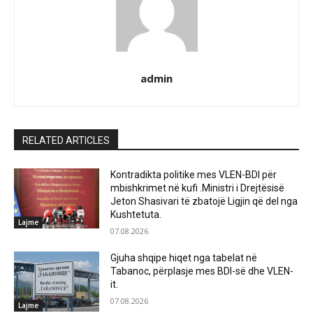
admin
RELATED ARTICLES
Kontradikta politike mes VLEN-BDI për
mbishkrimet në kufi .Ministri i Drejtësisë
Jeton Shasivari të zbatojë Ligjin që del nga
Kushtetuta.
Lajme
07.08.2026
Gjuha shqipe hiqet nga tabelat në
Tabanoc, përplasje mes BDI-së dhe VLEN-
it.
07.08.2026
Lajme