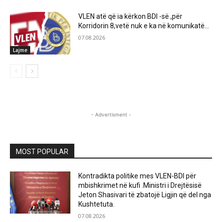
VLEN atë që ia kërkon BDI -së ,për
Korridorin 8,vetë nuk e ka në komunikatë…
07.08.2026
Lajme
- Advertisment -
MOST POPULAR
Kontradikta politike mes VLEN-BDI për
mbishkrimet në kufi .Ministri i Drejtësisë
Jeton Shasivari të zbatojë Ligjin që del nga
Kushtetuta.
07.08.2026