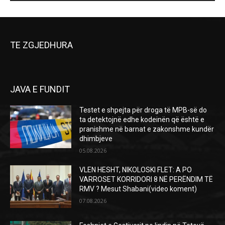
TE ZGJEDHURA
JAVA E FUNDIT
Testet e shpejta për droga të MPB-së do
ta detektojnë edhe kodeinën që është e
pranishme në barnat e zakonshme kundër
dhimbjeve
05.08.2026
VLEN HESHT, NIKOLOSKI FLET: A PO
VARROSET KORRIDORI 8 NË PERËNDIM TË
RMV ? Mesut Shabani(video koment)
07.08.2026