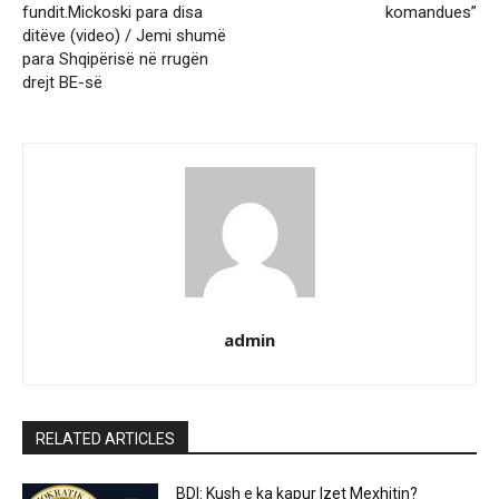
fundit.Mickoski para disa
komandues”
ditëve (video) / Jemi shumë
para Shqipërisë në rrugën
drejt BE-së
admin
RELATED ARTICLES
BDI: Kush e ka kapur Izet Mexhitin?