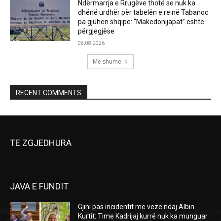
Ndërmarrja e Rrugëve thotë se nuk ka
dhënë urdhër për tabelën e re në Tabanoc
pa gjuhën shqipe: “Makedonijapat” është
përgjegjëse
08.08.2026
Më shumë
RECENT COMMENTS
TE ZGJEDHURA
JAVA E FUNDIT
Gjini pas incidentit me vezë ndaj Albin
Kurtit: Time Kadrijaj kurrë nuk ka munguar