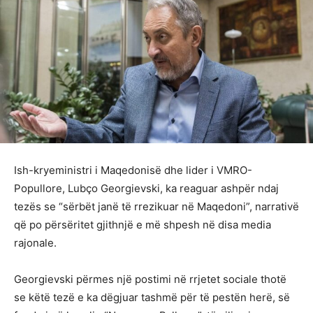
Ish-kryeministri i Maqedonisë dhe lider i VMRO-
Popullore, Lubço Georgievski, ka reaguar ashpër ndaj
tezës se “sërbët janë të rrezikuar në Maqedoni”, narrativë
që po përsëritet gjithnjë e më shpesh në disa media
rajonale.
Georgievski përmes një postimi në rrjetet sociale thotë
se këtë tezë e ka dëgjuar tashmë për të pestën herë, së