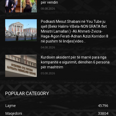
për vendin
08.08.2026
Podkasti Mesut Shabani në You Tube ju
sjell (Bekir Halimi-V.Bela-NON GRATA flet
Ministri Lamallari ) -Ali Ahmeti-Zvicra-
Haga-Agon Ferati-Adnan Azizi.Korridori 8
në pushim të lindjes(video...
04.08.2026
Kurdisën aksident për të marrë para nga
kompanitë e sigurimit, dënohen 6 persona
për mashtrim
05.08.2026
POPULAR CATEGORY
Lajme
45796
Maqedoni
33804