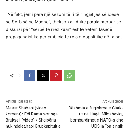
“Në fakt, jemi para një sezoni të ri të ringjalljes së idesë
së Serbisë së Madhe”, thekson ai, duke paralajmëruar se
diskursi për “serbë të rrezikuar” është vetëm fasadë
propagandistike për ambicie të reja gjeopolitike në rajon.
Artikulli paraprak
Artikulli tjetër
Mesut Shabani (video
Dëshmia e fuqishme e Clark-
koment)/ Edi Rama sot nga
ut në Hagë: Milosheviqi,
Brukseli (video) / Shqipëria
bombardimet e NATO-s dhe
nuk ndalet,hapi Grupkapitujt e
UÇK-ja “pa zingjir