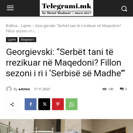
Ballina
Lajme
Georgievski: “Serbët tani të rrezikuar në Maqedoni?
Fillon sezoni i ri i...
Lajme
Maqedoni
Georgievski: “Serbët tani të
rrezikuar në Maqedoni? Fillon
sezoni i ri i ‘Serbisë së Madhe’”
By
admin
17.11.2025
149
0