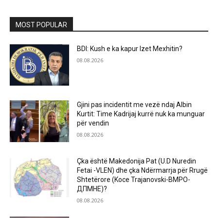
MOST POPULAR
BDI: Kush e ka kapur Izet Mexhitin?
08.08.2026
Gjini pas incidentit me vezë ndaj Albin
Kurtit: Time Kadrijaj kurrë nuk ka munguar
për vendin
08.08.2026
Çka është Makedonija Pat (U.D Nuredin
Fetai -VLEN) dhe çka Ndërmarrja për Rrugë
Shtetërore (Koce Trajanovski-ВМРО-
ДПМНЕ)?
08.08.2026