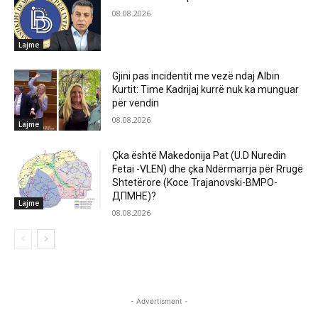
08.08.2026
Lajme
Gjini pas incidentit me vezë ndaj Albin
Kurtit: Time Kadrijaj kurrë nuk ka munguar
për vendin
08.08.2026
Lajme
Çka është Makedonija Pat (U.D Nuredin
Fetai -VLEN) dhe çka Ndërmarrja për Rrugë
Shtetërore (Koce Trajanovski-ВМРО-
ДПМНЕ)?
Lajme
08.08.2026
- Advertisment -