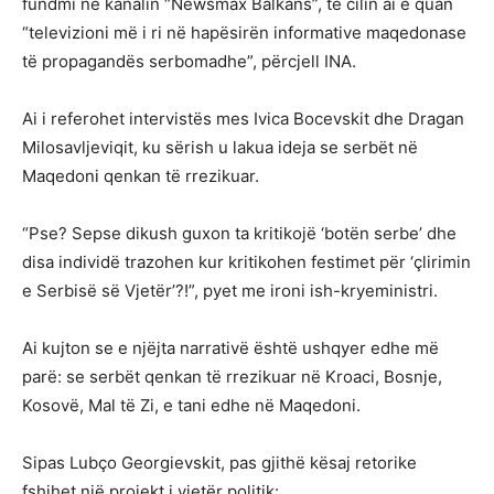
fundmi në kanalin “Newsmax Balkans”, të cilin ai e quan
“televizioni më i ri në hapësirën informative maqedonase
të propagandës serbomadhe”, përcjell INA.
Ai i referohet intervistës mes Ivica Bocevskit dhe Dragan
Milosavljeviqit, ku sërish u lakua ideja se serbët në
Maqedoni qenkan të rrezikuar.
“Pse? Sepse dikush guxon ta kritikojë ‘botën serbe’ dhe
disa individë trazohen kur kritikohen festimet për ‘çlirimin
e Serbisë së Vjetër’?!”, pyet me ironi ish-kryeministri.
Ai kujton se e njëjta narrativë është ushqyer edhe më
parë: se serbët qenkan të rrezikuar në Kroaci, Bosnje,
Kosovë, Mal të Zi, e tani edhe në Maqedoni.
Sipas Lubço Georgievskit, pas gjithë kësaj retorike
fshihet një projekt i vjetër politik: