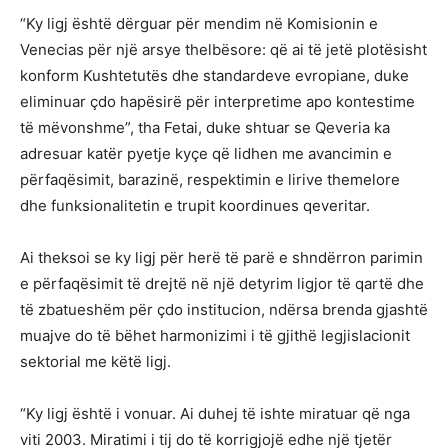
“Ky ligj është dërguar për mendim në Komisionin e
Venecias për një arsye thelbësore: që ai të jetë plotësisht
konform Kushtetutës dhe standardeve evropiane, duke
eliminuar çdo hapësirë për interpretime apo kontestime
të mëvonshme”, tha Fetai, duke shtuar se Qeveria ka
adresuar katër pyetje kyçe që lidhen me avancimin e
përfaqësimit, barazinë, respektimin e lirive themelore
dhe funksionalitetin e trupit koordinues qeveritar.
Ai theksoi se ky ligj për herë të parë e shndërron parimin
e përfaqësimit të drejtë në një detyrim ligjor të qartë dhe
të zbatueshëm për çdo institucion, ndërsa brenda gjashtë
muajve do të bëhet harmonizimi i të gjithë legjislacionit
sektorial me këtë ligj.
“Ky ligj është i vonuar. Ai duhej të ishte miratuar që nga
viti 2003. Miratimi i tij do të korrigjojë edhe një tjetër