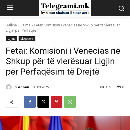
Ballina
Lajme
Fetai: Komisioni i Venecias në Shkup për të vlerësuar
Ligjin për Përfaqësim...
Lajme
Maqedoni
Fetai: Komisioni i Venecias në
Shkup për të vlerësuar Ligjin
për Përfaqësim të Drejtë
By
admin
03.09.2025
155
0