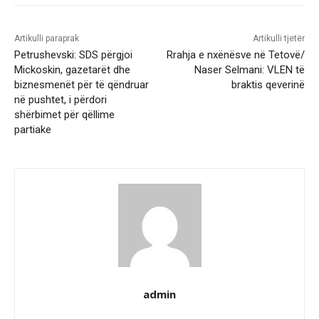
Artikulli paraprak
Artikulli tjetër
Petrushevski: SDS përgjoi
Rrahja e nxënësve në Tetovë/
Mickoskin, gazetarët dhe
Naser Selmani: VLEN të
biznesmenët për të qëndruar
braktis qeverinë
në pushtet, i përdori
shërbimet për qëllime
partiake
admin