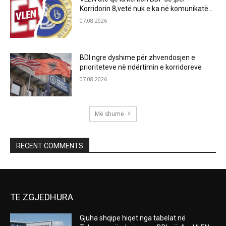
Korridorin 8,vetë nuk e ka në komunikatë…
07.08.2026
BDI ngre dyshime për zhvendosjen e
prioriteteve në ndërtimin e korridoreve
07.08.2026
Më shumë
RECENT COMMENTS
TE ZGJEDHURA
Gjuha shqipe hiqet nga tabelat në