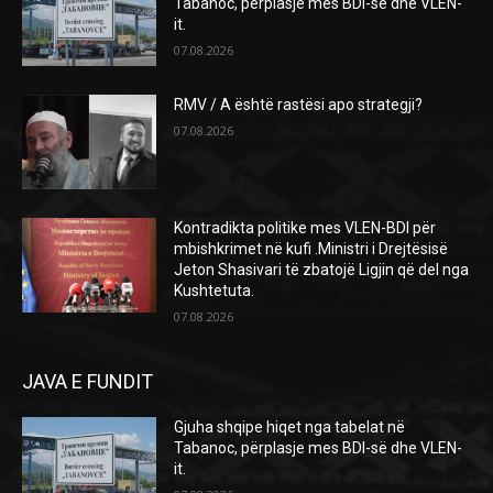
Tabanoc, përplasje mes BDI-së dhe VLEN-
it.
07.08.2026
RMV / A është rastësi apo strategji?
07.08.2026
Kontradikta politike mes VLEN-BDI për
mbishkrimet në kufi .Ministri i Drejtësisë
Jeton Shasivari të zbatojë Ligjin që del nga
Kushtetuta.
07.08.2026
JAVA E FUNDIT
Gjuha shqipe hiqet nga tabelat në
Tabanoc, përplasje mes BDI-së dhe VLEN-
it.