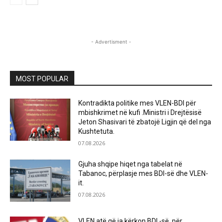
- Advertisment -
MOST POPULAR
Kontradikta politike mes VLEN-BDI për
mbishkrimet në kufi .Ministri i Drejtësisë
Jeton Shasivari të zbatojë Ligjin që del nga
Kushtetuta.
07.08.2026
Gjuha shqipe hiqet nga tabelat në
Tabanoc, përplasje mes BDI-së dhe VLEN-
it.
07.08.2026
VLEN atë që ia kërkon BDI -së ,për