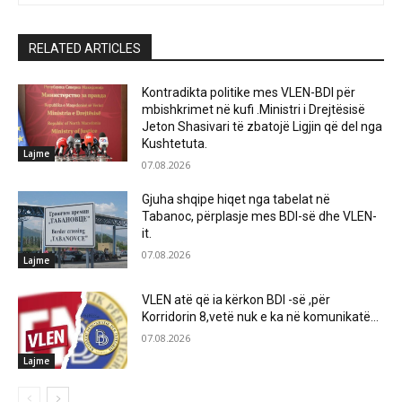
RELATED ARTICLES
Kontradikta politike mes VLEN-BDI për
mbishkrimet në kufi .Ministri i Drejtësisë
Jeton Shasivari të zbatojë Ligjin që del nga
Kushtetuta.
Lajme
07.08.2026
Gjuha shqipe hiqet nga tabelat në
Tabanoc, përplasje mes BDI-së dhe VLEN-
it.
07.08.2026
Lajme
VLEN atë që ia kërkon BDI -së ,për
Korridorin 8,vetë nuk e ka në komunikatë…
07.08.2026
Lajme