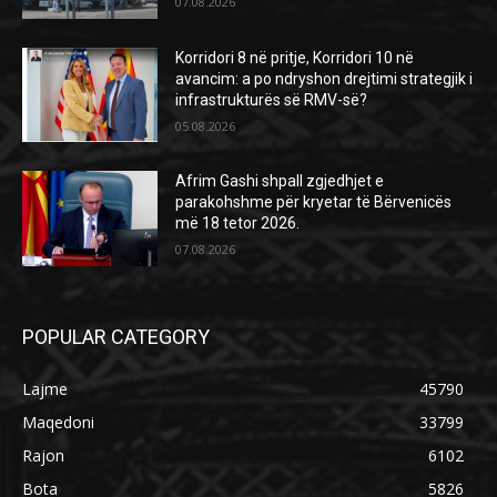
07.08.2026
Korridori 8 në pritje, Korridori 10 në
avancim: a po ndryshon drejtimi strategjik i
infrastrukturës së RMV-së?
05.08.2026
Afrim Gashi shpall zgjedhjet e
parakohshme për kryetar të Bërvenicës
më 18 tetor 2026.
07.08.2026
POPULAR CATEGORY
Lajme
45790
Maqedoni
33799
Rajon
6102
Bota
5826