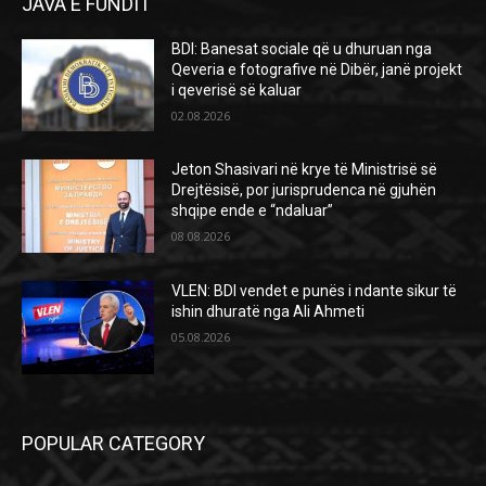
JAVA E FUNDIT
BDI: Banesat sociale që u dhuruan nga
Qeveria e fotografive në Dibër, janë projekt
i qeverisë së kaluar
02.08.2026
Jeton Shasivari në krye të Ministrisë së
Drejtësisë, por jurisprudenca në gjuhën
shqipe ende e “ndaluar”
08.08.2026
VLEN: BDI vendet e punës i ndante sikur të
ishin dhuratë nga Ali Ahmeti
05.08.2026
POPULAR CATEGORY