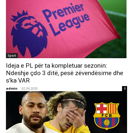
Sport
Ideja e PL për ta kompletuar sezonin:
Ndeshje çdo 3 ditë, pesë zëvendësime dhe
s’ka VAR
admin
-
02.04.2020
0