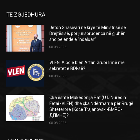
TE ZGJEDHURA
Jeton Shasivari në krye të Ministrisë së
Drejtësisë, por jurisprudenca në gjuhën
shqipe ende e “ndaluar”
08.08.2026
VLEN: A po e blen Artan Grubi lirinë me
sekretet e BDI-së?
08.08.2026
Çka është Makedonija Pat (U.D Nuredin
Fetai -VLEN) dhe çka Ndërmarrja për Rrugë
Shtetërore (Koce Trajanovski-ВМРО-
ДПМНЕ)?
08.08.2026