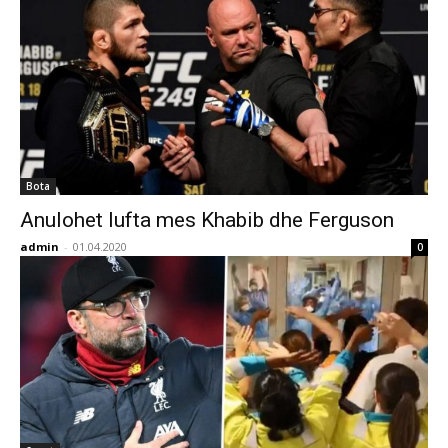
Bota
Anulohet lufta mes Khabib dhe Ferguson
admin
-
01.04.2020
0