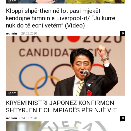
Sport
Kloppi shpërthen në lot pasi mjekët
këndojnë himnin e Liverpool-it/ “Ju kurrë
nuk do të ecni vetëm” (Video)
admin
-
28.03.2020
0
Sport
KRYEMINISTRI JAPONEZ KONFIRMON
SHTYRJEN E OLIMPIADËS PËR NJË VIT
admin
-
24.03.2020
0