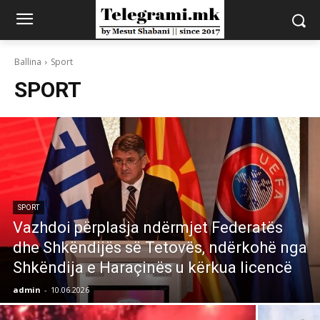
Ballina
Sport
SPORT
SPORT
Vazhdoi përplasja ndërmjet Federatës
dhe Shkëndijës së Tetovës, ndërkohë nga
Shkëndija e Haraçinës u kërkua licencë
admin
-
10.06.2026