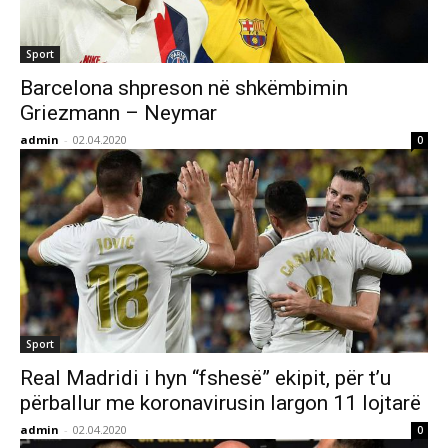
Sport
Barcelona shpreson në shkëmbimin
Griezmann – Neymar
admin
-
02.04.2020
0
Sport
Real Madridi i hyn “fshesë” ekipit, për t’u
përballur me koronavirusin largon 11 lojtarë
admin
-
02.04.2020
0