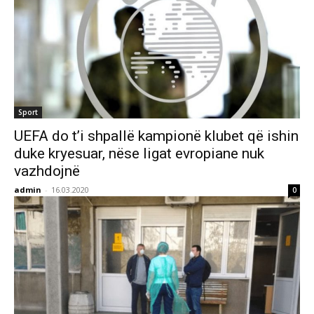
Sport
UEFA do t’i shpallë kampionë klubet që ishin
duke kryesuar, nëse ligat evropiane nuk
vazhdojnë
admin
-
16.03.2020
0