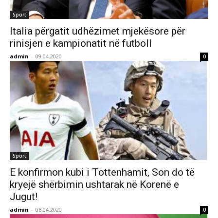
Sport
Italia përgatit udhëzimet mjekësore për
rinisjen e kampionatit në futboll
admin
-
09.04.2020
0
Sport
E konfirmon kubi i Tottenhamit, Son do të
kryejë shërbimin ushtarak në Korenë e
Jugut!
admin
-
06.04.2020
0