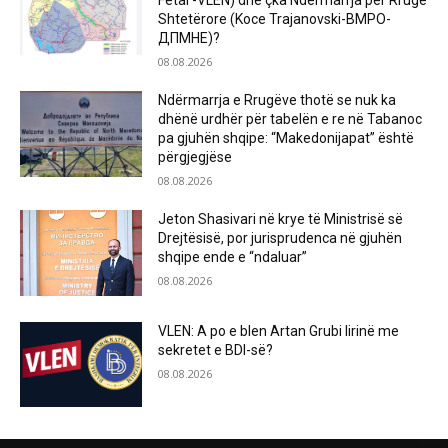
Fetai -VLEN) dhe çka Ndërmarrja për Rrugë
Shtetërore (Koce Trajanovski-ВМРО-
ДПМНЕ)?
08.08.2026
Ndërmarrja e Rrugëve thotë se nuk ka
dhënë urdhër për tabelën e re në Tabanoc
pa gjuhën shqipe: “Makedonijapat” është
përgjegjëse
08.08.2026
Jeton Shasivari në krye të Ministrisë së
Drejtësisë, por jurisprudenca në gjuhën
shqipe ende e “ndaluar”
08.08.2026
VLEN: A po e blen Artan Grubi lirinë me
sekretet e BDI-së?
08.08.2026