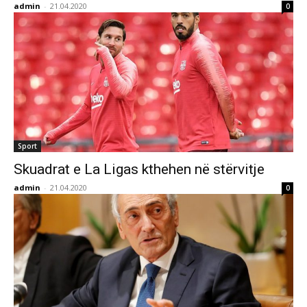
admin
-
21.04.2020
0
Sport
Skuadrat e La Ligas kthehen në stërvitje
admin
-
21.04.2020
0