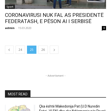
Sport
CORONAVIRUSI NUK FAL AS PRESIDENTË
FEDERATASH, E PËSON AI I SERBISË
admin
-
15.03.2020
0
24
25
26
- Advertisment -
MOST READ
Çka është Makedonija Pat (U.D Nuredin