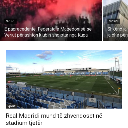
SPORT
SPORT
E paprecedentë, Federata e Maqedonisë së
Shkëndija
Veriut përjashton klubin shqiptar nga Kupa
ja dhe për
Sport
Real Madridi mund të zhvendoset në
stadium tjetër