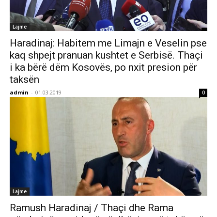
Lajme
Haradinaj: Habitem me Limajn e Veselin pse
kaq shpejt pranuan kushtet e Serbisë. Thaçi
i ka bërë dëm Kosovës, po nxit presion për
taksën
admin
-
01.03.2019
0
Lajme
Ramush Haradinaj / Thaçi dhe Rama