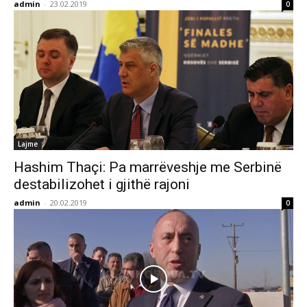
admin
-
23.02.2019
0
Lajme
Hashim Thaçi: Pa marrëveshje me Serbinë
destabilizohet i gjithë rajoni
admin
-
20.02.2019
0