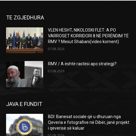
TE ZGJEDHURA
VLEN HESHT, NIKOLOSKI FLET: A PO
VARROSET KORRIDORI 8 NË PERËNDIM TË
RMV ? Mesut Shabani(video koment)
07.08.2026
RMV / A është rastësi apo strategji?
07.08.2026
JAVA E FUNDIT
BDI: Banesat sociale që u dhuruan nga
Qeveria e fotografive në Dibër, janë projekt
i qeverisë së kaluar
02.08.2026