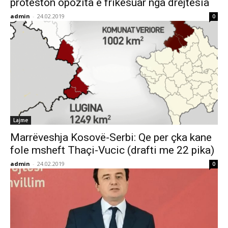
proteston opozita e frikësuar nga drejtësia
admin
-
24.02.2019
0
Lajme
Marrëveshja Kosovë-Serbi: Qe per çka kane
fole msheft Thaçi-Vucic (drafti me 22 pika)
admin
-
24.02.2019
0