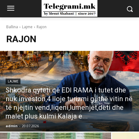
Ballina
Lajme
Rajon
RAJON
LAJME
Shkodra qyteti që EDI RAMA i tutet dhe
nuk investon,4 lloje turizmi gjithë vitin në
të njëjtin vend,liqeni,lumenjët,deti dhe
malet plus kulmi Kalaja e...
admin
-
20.07.2026