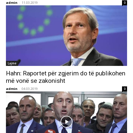
admin
-
11.03.2019
0
Lajme
Hahn: Raportet për zgjerim do të publikohen
më vonë se zakonisht
admin
-
04.03.2019
0