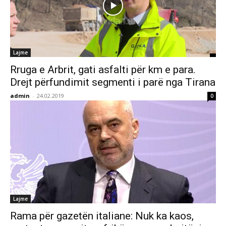
Lajme
Rruga e Arbrit, gati asfalti për km e para.
Drejt përfundimit segmenti i parë nga Tirana
admin
-
24.02.2019
0
Lajme
Rama për gazetën italiane: Nuk ka kaos,