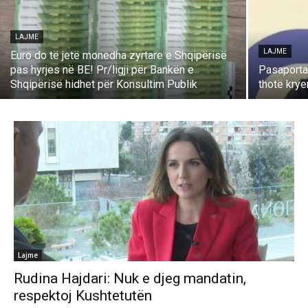
LAJME
LAJME
Euro do të jetë monedha zyrtare e Shqipërisë
pas hyrjes në BE! Pr/ligji për Bankën e
Pasaporta
Shqipërisë hidhet për Konsultim Publik
thotë kry
Lajme
Rudina Hajdari: Nuk e djeg mandatin,
respektoj Kushtetutën