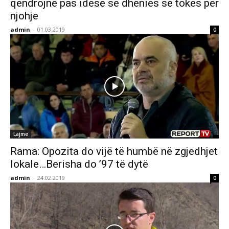
qëndrojnë pas idesë së dhënies së tokës për
njohje
admin
-
01.03.2019
0
Lajme
Rama: Opozita do vijë të humbë në zgjedhjet
lokale…Berisha do ’97 të dytë
admin
-
24.02.2019
0