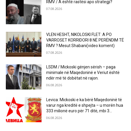
RMV / A është rastësi apo strategji?
07.08.2026
VLEN HESHT, NIKOLOSKI FLET: A PO
VARROSET KORRIDORI 8 NË PERËNDIM TË
RMV ? Mesut Shabani(video koment)
07.08.2026
LSDM / Mickoski gënjen sërish – paga
minimale në Maqedoninë e Veriut është
ndër më të dobëtat në rajon.
06.08.2026
Levica: Mickoski e ka bërë Maqedoninë të
varur nga kreditë e shpejta – u morën hua
333 milionë euro për 71 ditë, mbi 3...
06.08.2026