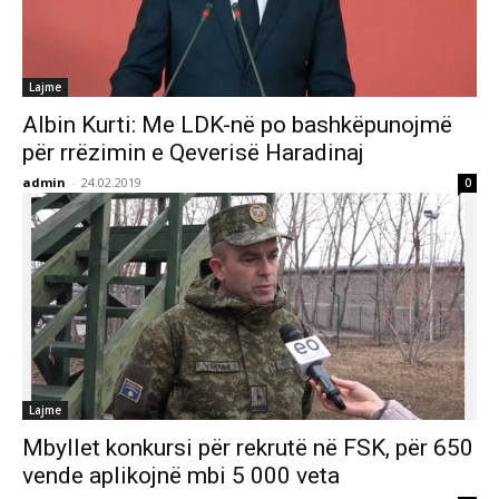
Lajme
Albin Kurti: Me LDK-në po bashkëpunojmë
për rrëzimin e Qeverisë Haradinaj
admin
-
24.02.2019
0
Lajme
Mbyllet konkursi për rekrutë në FSK, për 650
vende aplikojnë mbi 5 000 veta