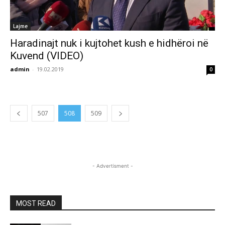
Lajme
Haradinajt nuk i kujtohet kush e hidhëroi në
Kuvend (VIDEO)
admin
-
19.02.2019
0
507
508
509
- Advertisment -
MOST READ