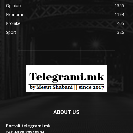
Opinion
1355
Ekonomi
1194
Kronikë
405
Sport
326
ABOUT US
Portali telegrami.mk
tel: +389 70519504