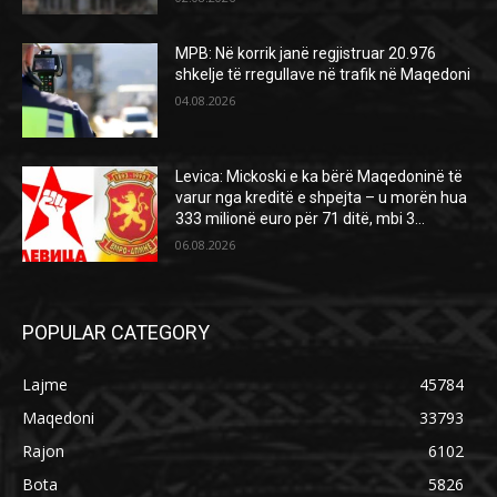
MPB: Në korrik janë regjistruar 20.976
shkelje të rregullave në trafik në Maqedoni
04.08.2026
Levica: Mickoski e ka bërë Maqedoninë të
varur nga kreditë e shpejta – u morën hua
333 milionë euro për 71 ditë, mbi 3...
06.08.2026
POPULAR CATEGORY
Lajme
45784
Maqedoni
33793
Rajon
6102
Bota
5826