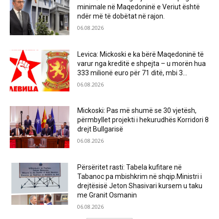
minimale në Maqedoninë e Veriut është
ndër më të dobëtat në rajon.
06.08.2026
Levica: Mickoski e ka bërë Maqedoninë të
varur nga kreditë e shpejta – u morën hua
333 milionë euro për 71 ditë, mbi 3...
06.08.2026
Mickoski: Pas më shumë se 30 vjetësh,
përmbyllet projekti i hekurudhës Korridori 8
drejt Bullgarisë
06.08.2026
Përsëritet rasti: Tabela kufitare në
Tabanoc pa mbishkrim në shqip.Ministri i
drejtësisë Jeton Shasivari kursem u taku
me Granit Osmanin
06.08.2026