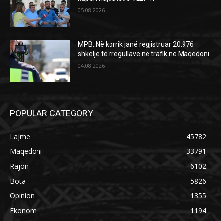
05.08.2026
MPB: Në korrik janë regjistruar 20.976
shkelje të rregullave në trafik në Maqedoni
04.08.2026
POPULAR CATEGORY
Lajme
45782
Maqedoni
33791
Rajon
6102
Bota
5826
Opinion
1355
Ekonomi
1194