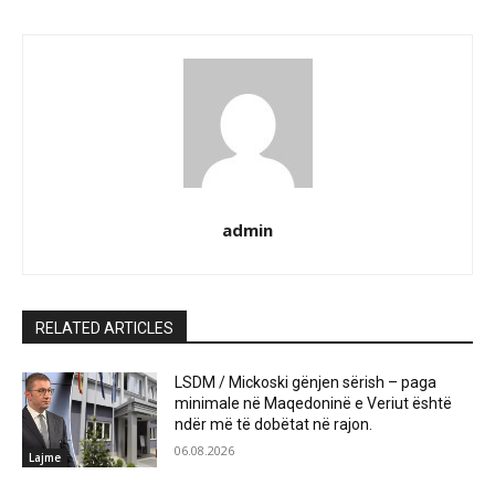
admin
RELATED ARTICLES
LSDM / Mickoski gënjen sërish – paga
minimale në Maqedoninë e Veriut është
ndër më të dobëtat në rajon.
06.08.2026
Lajme