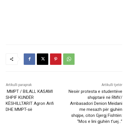
Artikulli paraprak
Artikulli tjetër
MMPT / BILALL KASAMI
Nesër protesta e studentëve
SHPIF KUNDËR
shqiptarë në RMV/
KËSHILLTARIT Agron Arifi
Ambasadori Denion Meidani
DHE MMPT-së
me mesazh për gjuhën
shqipe, citon Gjergj Fishtën:
“Mos e lini gjuhën t’uej…”