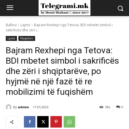
Ballina
Lajme
Bajram Rexhepi nga Tetova: BDI mbetet simbol i
sakrificës dhe zëri i...
Lajme
Maqedoni
Bajram Rexhepi nga Tetova:
BDI mbetet simbol i sakrificës
dhe zëri i shqiptarëve, po
hyjmë në një fazë të re
mobilizimi të fuqishëm
By
admin
17.05.2026
186
0