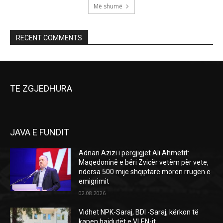
Më shumë
RECENT COMMENTS
TE ZGJEDHURA
JAVA E FUNDIT
Adnan Azizi i përgjigjet Ali Ahmetit:
Maqedoninë e bëri Zvicër vetëm për vete,
ndërsa 500 mijë shqiptarë morën rrugën e
emigrimit
02.08.2026
Vidhet NPK-Saraj, BDI -Saraj, kërkon të
kapen hajdutët e VLEN-it