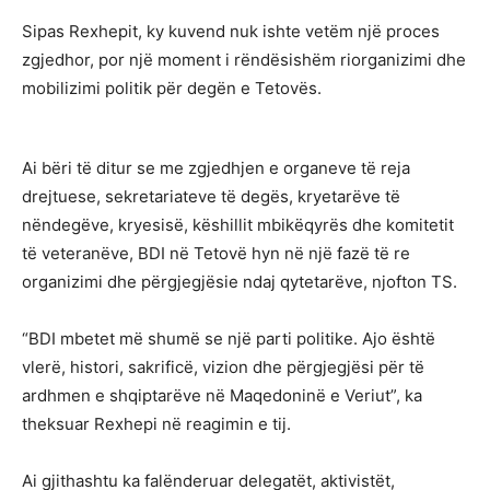
Sipas Rexhepit, ky kuvend nuk ishte vetëm një proces
zgjedhor, por një moment i rëndësishëm riorganizimi dhe
mobilizimi politik për degën e Tetovës.
Ai bëri të ditur se me zgjedhjen e organeve të reja
drejtuese, sekretariateve të degës, kryetarëve të
nëndegëve, kryesisë, këshillit mbikëqyrës dhe komitetit
të veteranëve, BDI në Tetovë hyn në një fazë të re
organizimi dhe përgjegjësie ndaj qytetarëve, njofton TS.
“BDI mbetet më shumë se një parti politike. Ajo është
vlerë, histori, sakrificë, vizion dhe përgjegjësi për të
ardhmen e shqiptarëve në Maqedoninë e Veriut”, ka
theksuar Rexhepi në reagimin e tij.
Ai gjithashtu ka falënderuar delegatët, aktivistët,