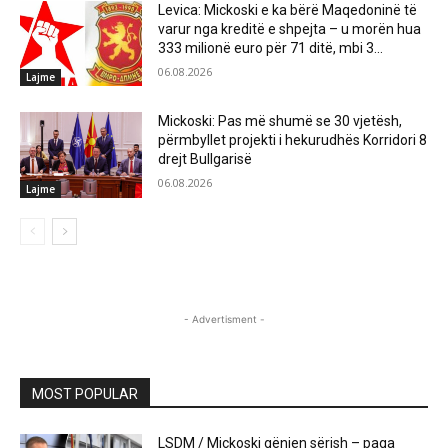
Levica: Mickoski e ka bërë Maqedoninë të
varur nga kreditë e shpejta – u morën hua
333 milionë euro për 71 ditë, mbi 3...
06.08.2026
Lajme
Mickoski: Pas më shumë se 30 vjetësh,
përmbyllet projekti i hekurudhës Korridori 8
drejt Bullgarisë
06.08.2026
Lajme
- Advertisment -
MOST POPULAR
LSDM / Mickoski gënjen sërish – paga