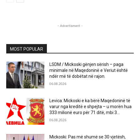
- Advertisment -
MOST POPULAR
LSDM / Mickoski gënjen sërish – paga
minimale në Maqedoninë e Veriut është
ndër më të dobëtat në rajon.
06.08.2026
Levica: Mickoski e ka bërë Maqedoninë të
varur nga kreditë e shpejta – u morën hua
333 milionë euro për 71 ditë, mbi 3...
06.08.2026
Mickoski: Pas më shumë se 30 vjetësh,