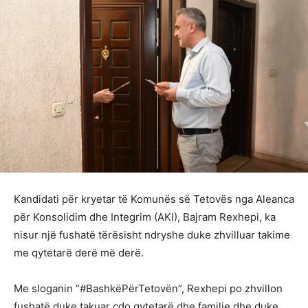
Kandidati për kryetar të Komunës së Tetovës nga Aleanca
për Konsolidim dhe Integrim (AKI), Bajram Rexhepi, ka
nisur një fushatë tërësisht ndryshe duke zhvilluar takime
me qytetarë derë më derë.
Me sloganin “#BashkëPërTetovën”, Rexhepi po zhvillon
fushatë duke takuar çdo qytetarë dhe familje dhe duke