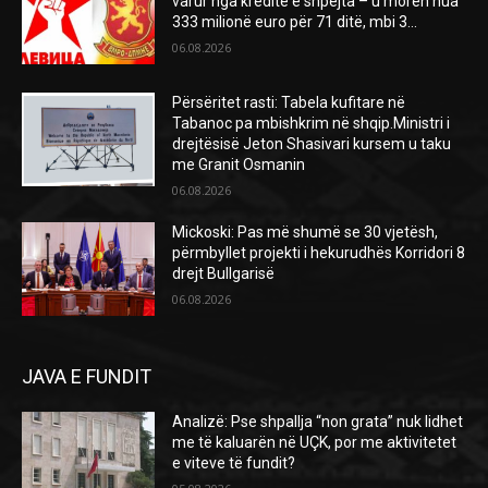
varur nga kreditë e shpejta – u morën hua
333 milionë euro për 71 ditë, mbi 3...
06.08.2026
Përsëritet rasti: Tabela kufitare në
Tabanoc pa mbishkrim në shqip.Ministri i
drejtësisë Jeton Shasivari kursem u taku
me Granit Osmanin
06.08.2026
Mickoski: Pas më shumë se 30 vjetësh,
përmbyllet projekti i hekurudhës Korridori 8
drejt Bullgarisë
06.08.2026
JAVA E FUNDIT
Analizë: Pse shpallja “non grata” nuk lidhet
me të kaluarën në UÇK, por me aktivitetet
e viteve të fundit?