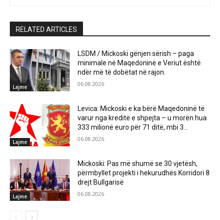
RELATED ARTICLES
LSDM / Mickoski gënjen sërish – paga
minimale në Maqedoninë e Veriut është
ndër më të dobëtat në rajon.
06.08.2026
Lajme
Levica: Mickoski e ka bërë Maqedoninë të
varur nga kreditë e shpejta – u morën hua
333 milionë euro për 71 ditë, mbi 3...
06.08.2026
Lajme
Mickoski: Pas më shumë se 30 vjetësh,
përmbyllet projekti i hekurudhës Korridori 8
drejt Bullgarisë
06.08.2026
Lajme