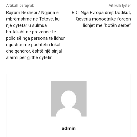
Artikulli paraprak
Artikulli tjetër
Bajram Rexhepi / Ngjarja e
BDI: Nga Evropa drejt Dodikut,
mbrëmshme në Tetovë, ku
Qeveria monoetnike forcon
një qytetar u sulmua
lidhjet me “botën serbe”
brutalisht në prezencë të
policisë nga persona të lidhur
ngushtë me pushtetin lokal
dhe qendror, është një sinjal
alarmi për gjithë qytetin.
admin