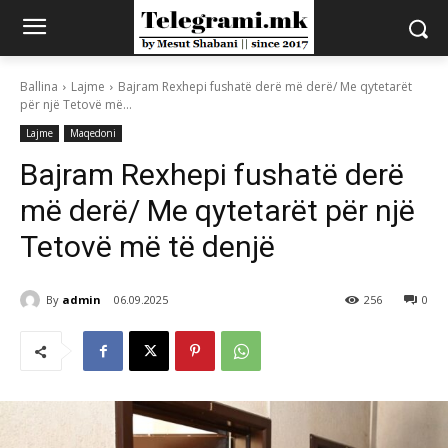
Ballina
Lajme
Bajram Rexhepi fushatë derë më derë/ Me qytetarët
për një Tetovë më...
Lajme
Maqedoni
Bajram Rexhepi fushatë derë
më derë/ Me qytetarët për një
Tetovë më të denjë
By
admin
06.09.2025
256
0