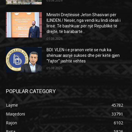
05.08.2026
Ministri Drejtësisë Jeton Shasivari për
ILINDEN / Nesër, nga vendi ku lindi ideali i
lirisë: Të bashkuar për një Republikë të
drejtë, të barabartë...
01.08.2026
BDI: VLEN-i e pranon vetë se nuk ka
shënuar asnjë sukses dhe për këtë gjen
“fajtor” jashtë vehtes
05.08.2026
POPULAR CATEGORY
Lajme
45782
Maqedoni
33791
Rajon
6102
Bota
5826