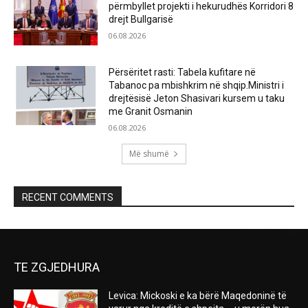
përmbyllet projekti i hekurudhës Korridori 8
drejt Bullgarisë
06.08.2026
Përsëritet rasti: Tabela kufitare në
Tabanoc pa mbishkrim në shqip.Ministri i
drejtësisë Jeton Shasivari kursem u taku
me Granit Osmanin
06.08.2026
Më shumë
RECENT COMMENTS
TE ZGJEDHURA
Levica: Mickoski e ka bërë Maqedoninë të