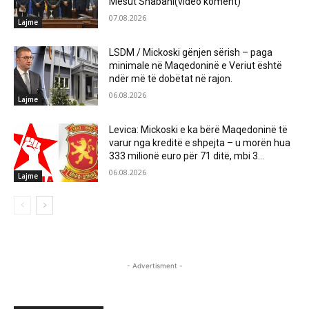
Mesut Shabani(video koment)
07.08.2026
Lajme
LSDM / Mickoski gënjen sërish – paga
minimale në Maqedoninë e Veriut është
ndër më të dobëtat në rajon.
06.08.2026
Lajme
Levica: Mickoski e ka bërë Maqedoninë të
varur nga kreditë e shpejta – u morën hua
333 milionë euro për 71 ditë, mbi 3...
06.08.2026
Lajme
- Advertisment -