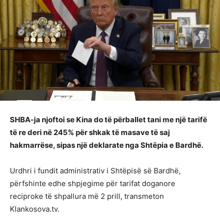
SHBA-ja njoftoi se Kina do të përballet tani me një tarifë
të re deri në 245% për shkak të masave të saj
hakmarrëse, sipas një deklarate nga Shtëpia e Bardhë.
Urdhri i fundit administrativ i Shtëpisë së Bardhë,
përfshinte edhe shpjegime për tarifat doganore
reciproke të shpallura më 2 prill, transmeton
Klankosova.tv.