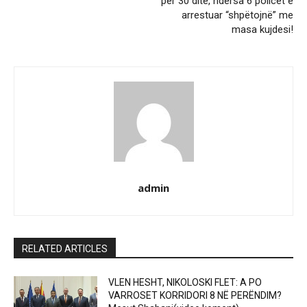
për 30 ditë, ndërsa 6 policët e
arrestuar “shpëtojnë” me
masa kujdesi!
admin
RELATED ARTICLES
VLEN HESHT, NIKOLOSKI FLET: A PO
VARROSET KORRIDORI 8 NË PERËNDIM?