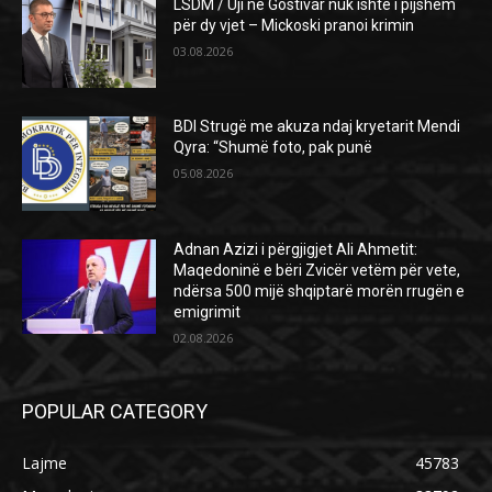
LSDM / Uji në Gostivar nuk ishte i pijshëm
për dy vjet – Mickoski pranoi krimin
03.08.2026
BDI Strugë me akuza ndaj kryetarit Mendi
Qyra: “Shumë foto, pak punë
05.08.2026
Adnan Azizi i përgjigjet Ali Ahmetit:
Maqedoninë e bëri Zvicër vetëm për vete,
ndërsa 500 mijë shqiptarë morën rrugën e
emigrimit
02.08.2026
POPULAR CATEGORY
Lajme
45783