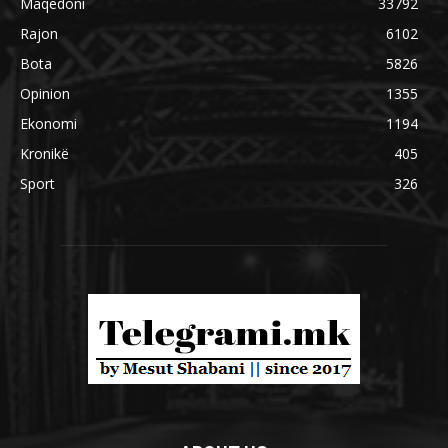
Maqedoni
33792
Rajon
6102
Bota
5826
Opinion
1355
Ekonomi
1194
Kronikë
405
Sport
326