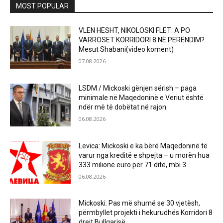
MOST POPULAR
VLEN HESHT, NIKOLOSKI FLET: A PO
VARROSET KORRIDORI 8 NË PERËNDIM?
Mesut Shabani(video koment)
07.08.2026
LSDM / Mickoski gënjen sërish – paga
minimale në Maqedoninë e Veriut është
ndër më të dobëtat në rajon.
06.08.2026
Levica: Mickoski e ka bërë Maqedoninë të
varur nga kreditë e shpejta – u morën hua
333 milionë euro për 71 ditë, mbi 3...
06.08.2026
Mickoski: Pas më shumë se 30 vjetësh,
përmbyllet projekti i hekurudhës Korridori 8
drejt Bullgarisë