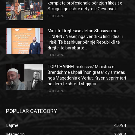
komplete profesionale për zjarrfikësit e
Strugës,që është detyrë e Qeverisë?!
05.08.2026
Ministri Drejtësisë Jeton Shasivari për
ILINDEN / Nesër, nga vendi ku lindi ideali i
lirisë: Të bashkuar për një Republikë të
drejtë, të barabartë...
01.08.2026
TOP CHANNEL-exlusive/ Ministria e
Brendshme shpall “non grata” dy shtetas
nga Maqedonia e Veriut: Kryen veprimtari
në dëm të shtetit shqiptar
04.08.2026
POPULAR CATEGORY
Lajme
45794
Maqedoni
33803