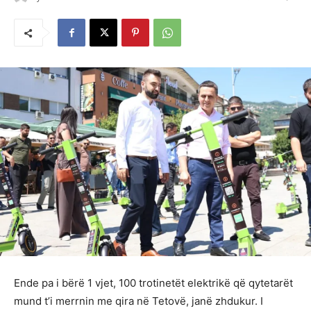
Ende pa i bërë 1 vjet, 100 trotinetët elektrikë që qytetarët
mund t’i merrnin me qira në Tetovë, janë zhdukur. I