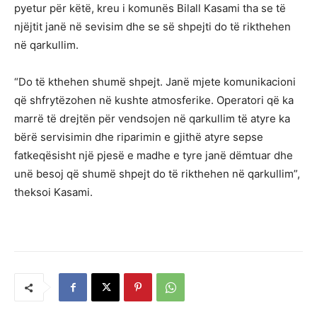
pyetur për këtë, kreu i komunës Bilall Kasami tha se të
njëjtit janë në sevisim dhe se së shpejti do të rikthehen
në qarkullim.
“Do të kthehen shumë shpejt. Janë mjete komunikacioni
që shfrytëzohen në kushte atmosferike. Operatori që ka
marrë të drejtën për vendsojen në qarkullim të atyre ka
bërë servisimin dhe riparimin e gjithë atyre sepse
fatkeqësisht një pjesë e madhe e tyre janë dëmtuar dhe
unë besoj që shumë shpejt do të rikthehen në qarkullim”,
theksoi Kasami.