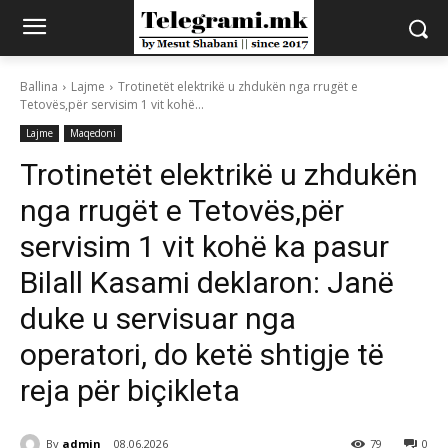
Ballina
Lajme
Trotinetët elektrikë u zhdukën nga rrugët e
Tetovës,për servisim 1 vit kohë...
Lajme
Maqedoni
Trotinetët elektrikë u zhdukën
nga rrugët e Tetovës,për
servisim 1 vit kohë ka pasur
Bilall Kasami deklaron: Janë
duke u servisuar nga
operatori, do ketë shtigje të
reja për biçikleta
By
admin
08.06.2026
79
0