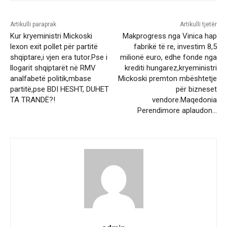
Artikulli paraprak
Artikulli tjetër
Kur kryeministri Mickoski
Makprogress nga Vinica hap
lexon exit pollet për partitë
fabrikë të re, investim 8,5
shqiptare,i vjen era tutor.Pse i
milionë euro, edhe fonde nga
llogarit shqiptarët në RMV
krediti hungarez,kryeministri
analfabetë politik,mbase
Mickoski premton mbështetje
partitë,pse BDI HESHT, DUHET
për bizneset
TA TRANDË?!
vendore.Maqedonia
Perendimore aplaudon…