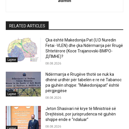
admin
RELATED ARTICLES
Çka është Makedonija Pat (U.D Nuredin
Fetai -VLEN) dhe çka Ndërmarrja për Rrugë
Shtetërore (Koce Trajanovski-ВМРО-
ДПМНЕ)?
Lajme
08.08.2026
Ndërmarrja e Rrugëve thotë se nuk ka
dhënë urdhër për tabelën e re në Tabanoc
pa gjuhën shqipe: “Makedonijapat” është
përgjegjëse
Lajme
08.08.2026
Jeton Shasivari në krye të Ministrisë së
Drejtësisë, por jurisprudenca në gjuhën
shqipe ende e “ndaluar”
08.08.2026
Lajme