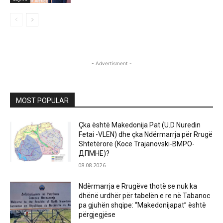
- Advertisment -
MOST POPULAR
Çka është Makedonija Pat (U.D Nuredin
Fetai -VLEN) dhe çka Ndërmarrja për Rrugë
Shtetërore (Koce Trajanovski-ВМРО-
ДПМНЕ)?
08.08.2026
Ndërmarrja e Rrugëve thotë se nuk ka
dhënë urdhër për tabelën e re në Tabanoc
pa gjuhën shqipe: “Makedonijapat” është
përgjegjëse