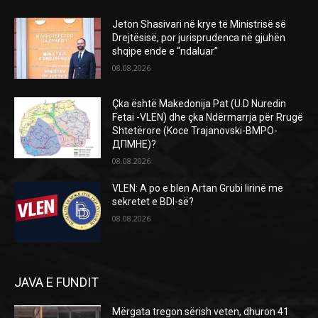
Jeton Shasivari në krye të Ministrisë së
Drejtësisë, por jurisprudenca në gjuhën
shqipe ende e “ndaluar”
08.08.2026
Çka është Makedonija Pat (U.D Nuredin
Fetai -VLEN) dhe çka Ndërmarrja për Rrugë
Shtetërore (Koce Trajanovski-ВМРО-
ДПМНЕ)?
08.08.2026
VLEN: A po e blen Artan Grubi lirinë me
sekretet e BDI-së?
08.08.2026
JAVA E FUNDIT
Mërgata tregon sërish veten, dhuron 41