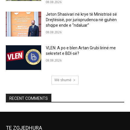
08.08.2026
Jeton Shasivari në krye të Ministrisë së
Drejtësisë, por jurisprudenca në gjuhën
shqipe ende e “ndaluar”
08.08.2026
VLEN: A po e blen Artan Grubi lirinë me
sekretet e BDI-së?
08.08.2026
Më shumë
RECENT COMMENTS
TE ZGJEDHURA