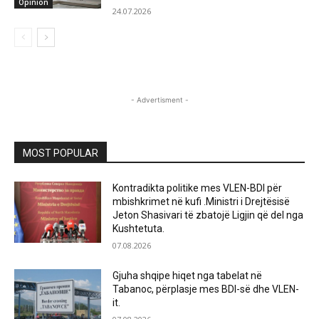
Opinion
24.07.2026
- Advertisment -
MOST POPULAR
Kontradikta politike mes VLEN-BDI për
mbishkrimet në kufi .Ministri i Drejtësisë
Jeton Shasivari të zbatojë Ligjin që del nga
Kushtetuta.
07.08.2026
Gjuha shqipe hiqet nga tabelat në
Tabanoc, përplasje mes BDI-së dhe VLEN-
it.