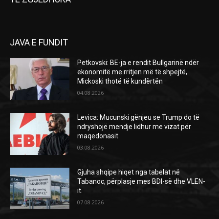
JAVA E FUNDIT
Petkovski: BE-ja e rendit Bullgarinë ndër
ekonomitë me rritjen më të shpejtë,
Mickoski thotë të kundërtën
04.08.2026
Levica: Mucunski gënjeu se Trump do të
ndryshojë mendje lidhur me vizat për
maqedonasit
03.08.2026
Gjuha shqipe hiqet nga tabelat në
Tabanoc, përplasje mes BDI-së dhe VLEN-
it.
07.08.2026