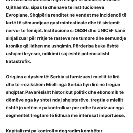
Gjithashtu, sipas te dhenave te institucioneve
Evropiane, Shqipëria renditet në vendet me incidencë të
lartë të sëmundjeve gastrointestinale dhe të sistemit
nervor te fëmijët. Institucione si OBSH dhe UNICEF kanë
sinjalizuar për rritje të rasteve me tumore dhe sëmundje
kronike që lidhen me ushqimin. Përderisa buka është
ushqimi kryesor, ndikimi i saj është potencialisht
katastrofik.
Origjina e dyshimtë: Serbia si furnizues i miellit të lirë
dhe të rrezikshëm Mielli nga Serbia hyn lirë në tregun
shqiptar. Pavarësisht historikut politik dhe ekonomik të
dëmëve nga ky shtet ndaj shqiptarëve, tregtia e miellit
është jo vetëm e pakontrolluar por edhe favorizuar nga
segmentet tregtare të lidhura me interesat importuese.
Kapitalizmi pa kontroll = degradim kombëtar