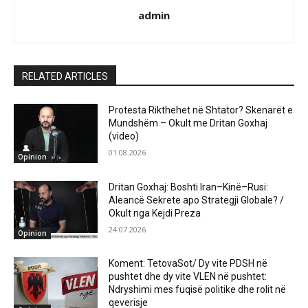
admin
RELATED ARTICLES
Protesta Rikthehet në Shtator? Skenarët e
Mundshëm – Okult me Dritan Goxhaj
(video)
01.08.2026
Opinion
Dritan Goxhaj: Boshti Iran–Kinë–Rusi:
Aleancë Sekrete apo Strategji Globale? /
Okult nga Kejdi Preza
24.07.2026
Opinion
Koment: TetovaSot/ Dy vite PDSH në
pushtet dhe dy vite VLEN në pushtet:
Ndryshimi mes fuqisë politike dhe rolit në
qeverisje