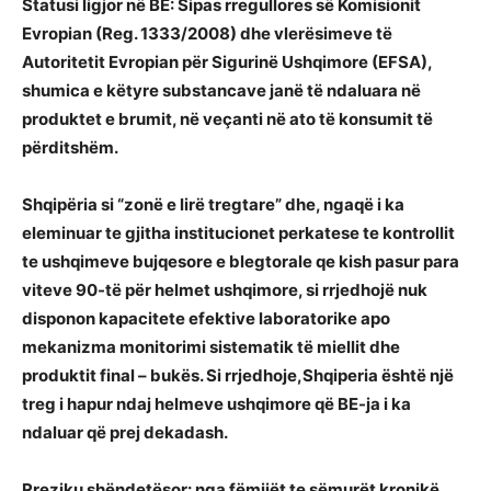
Statusi ligjor në BE: Sipas rregullores së Komisionit
Evropian (Reg. 1333/2008) dhe vlerësimeve të
Autoritetit Evropian për Sigurinë Ushqimore (EFSA),
shumica e këtyre substancave janë të ndaluara në
produktet e brumit, në veçanti në ato të konsumit të
përditshëm.
Shqipëria si “zonë e lirë tregtare” dhe, ngaqë i ka
eleminuar te gjitha institucionet perkatese te kontrollit
te ushqimeve bujqesore e blegtorale qe kish pasur para
viteve 90-të për helmet ushqimore, si rrjedhojë nuk
disponon kapacitete efektive laboratorike apo
mekanizma monitorimi sistematik të miellit dhe
produktit final – bukës. Si rrjedhoje,Shqiperia është një
treg i hapur ndaj helmeve ushqimore që BE-ja i ka
ndaluar që prej dekadash.
Rreziku shëndetësor: nga fëmijët te sëmurët kronikë.