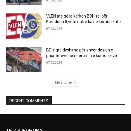
07.08.2026
VLEN atë që ia kërkon BDI -së ,për
Korridorin 8,vetë nuk e ka në komunikatë…
07.08.2026
BDI ngre dyshime për zhvendosjen e
prioriteteve në ndërtimin e korridoreve
07.08.2026
Më shumë
RECENT COMMENTS
TE ZGJEDHURA