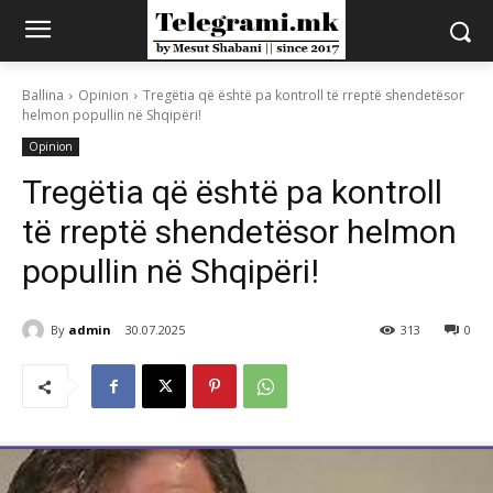
Ballina
Opinion
Tregëtia që është pa kontroll të rreptë shendetësor
helmon popullin në Shqipëri!
Opinion
Tregëtia që është pa kontroll
të rreptë shendetësor helmon
popullin në Shqipëri!
By
admin
30.07.2025
313
0