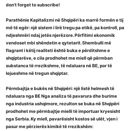
don’t forget to subscribe!
Parathënie Kapitalizmi në Shqipëri ka marrë formën e tij
më të egër: një sistem i lirë tregu pa etikë, pa kontroll, pa
ndjeshmëri ndaj jetës njerëzore. Përfitimi ekonomik
vendoset mbi shëndetin e qytetarit. Shembulli më
flagrant i këtij realiteti është buka e përditshme e
shqiptarëve, e cila prodhohet me miell që përmban
substanca të rrezikshme, të ndaluara në BE, por të
lejueshme në tregun shqiptar.
Përmbajtja e bukës në Shqipëri: një listë helmesh të
ndaluara nga BE Nga analiza të pavarura dhe burime
nga industria ushqimore, rezulton se buka në Shqipëri
prodhohet me përmbajtje mielli të importuar kryesisht
nga Serbia. Ky miell, pavarësisht kostos së ulët, vjen i
pasur me përzierës kimikë të rrezikshëm: