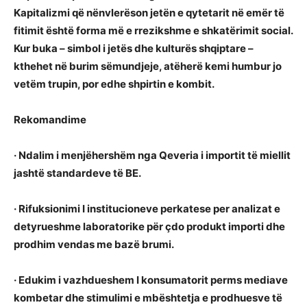
Kapitalizmi që nënvlerëson jetën e qytetarit në emër të
fitimit është forma më e rrezikshme e shkatërimit social.
Kur buka – simbol i jetës dhe kulturës shqiptare –
kthehet në burim sëmundjeje, atëherë kemi humbur jo
vetëm trupin, por edhe shpirtin e kombit.
Rekomandime
· Ndalim i menjëhershëm nga Qeveria i importit të miellit
jashtë standardeve të BE.
· Rifuksionimi I institucioneve perkatese per analizat e
detyrueshme laboratorike për çdo produkt importi dhe
prodhim vendas me bazë brumi.
· Edukim i vazhdueshem I konsumatorit perms mediave
kombetar dhe stimulimi e mbështetja e prodhuesve të