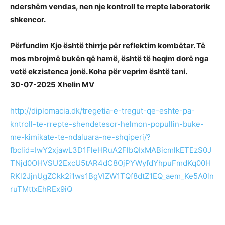
ndershëm vendas, nen nje kontroll te rrepte laboratorik
shkencor.
Përfundim Kjo është thirrje për reflektim kombëtar. Të
mos mbrojmë bukën që hamë, është të heqim dorë nga
vetë ekzistenca jonë. Koha për veprim është tani.
30-07-2025 Xhelin MV
http://diplomacia.dk/tregetia-e-tregut-qe-eshte-pa-
kntroll-te-rrepte-shendetesor-helmon-popullin-buke-
me-kimikate-te-ndaluara-ne-shqiperi/?
fbclid=IwY2xjawL3D1FleHRuA2FlbQIxMABicmlkETEzS0J
TNjd0OHVSU2ExcU5tAR4dC8OjPYWyfdYhpuFmdKq00H
RKl2JjnUgZCkk2i1ws1BgVIZW1TQf8dtZ1EQ_aem_Ke5A0ln
ruTMttxEhREx9iQ